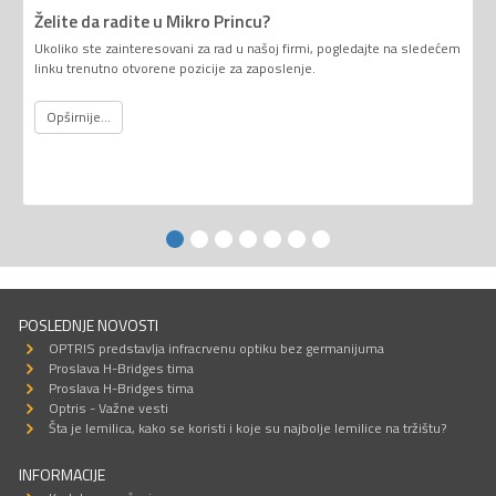
Želite da radite u Mikro Princu?
Ukoliko ste zainteresovani za rad u našoj firmi, pogledajte na sledećem
linku trenutno otvorene pozicije za zaposlenje.
Opširnije...
POSLEDNJE NOVOSTI
OPTRIS predstavlja infracrvenu optiku bez germanijuma
Proslava H-Bridges tima
Proslava H-Bridges tima
Optris - Važne vesti
Šta je lemilica, kako se koristi i koje su najbolje lemilice na tržištu?
INFORMACIJE