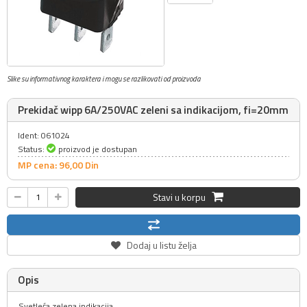
Slike su informativnog karaktera i mogu se razlikovati od proizvoda
Prekidač wipp 6A/250VAC zeleni sa indikacijom, fi=20mm
Ident: 061024
Status:
proizvod je dostupan
MP cena: 96,
00
Din
Stavi u korpu
Dodaj u listu želja
Opis
Svetleća zelena indikacija