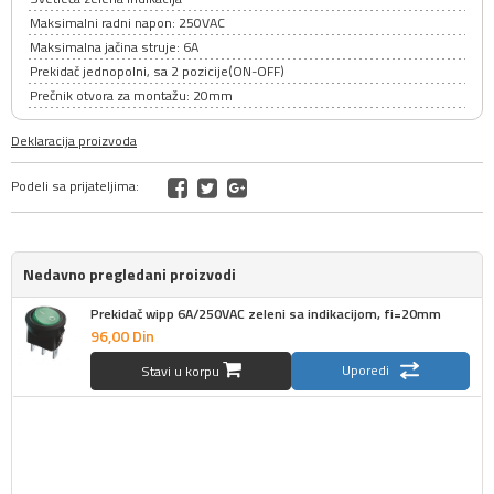
Maksimalni radni napon: 250VAC
Maksimalna jačina struje: 6A
Prekidač jednopolni, sa 2 pozicije(ON-OFF)
Prečnik otvora za montažu: 20mm
Deklaracija proizvoda
Podeli sa prijateljima:
Nedavno pregledani proizvodi
Prekidač wipp 6A/250VAC zeleni sa indikacijom, fi=20mm
96,
00
Din
Uporedi
Stavi u korpu