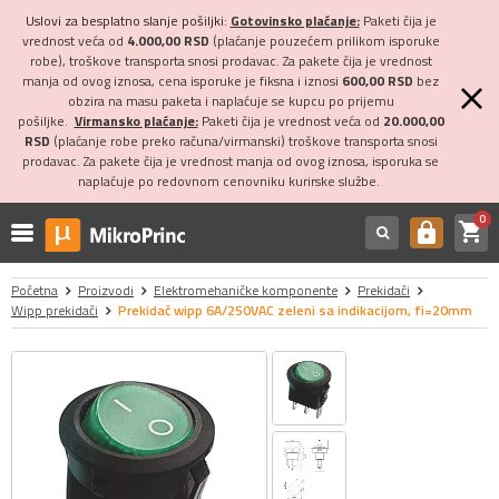
Uslovi za besplatno slanje pošiljki:
Gotovinsko plaćanje:
Paketi čija je
vrednost veća od
4.000,00 RSD
(plaćanje pouzećem prilikom isporuke
robe), troškove transporta snosi prodavac. Za pakete čija je vrednost
manja od ovog iznosa, cena isporuke je fiksna i iznosi
600,00 RSD
bez
obzira na masu paketa i naplaćuje se kupcu po prijemu
pošiljke.
Virmansko plaćanje:
Paketi čija je vrednost veća od
20.000,00
RSD
(plaćanje robe preko računa/virmanski) troškove transporta snosi
prodavac. Za pakete čija je vrednost manja od ovog iznosa, isporuka se
naplaćuje po redovnom cenovniku kurirske službe.
0
shopping_cart
https
Početna
Proizvodi
Elektromehaničke komponente
Prekidači
Wipp prekidači
Prekidač wipp 6A/250VAC zeleni sa indikacijom, fi=20mm