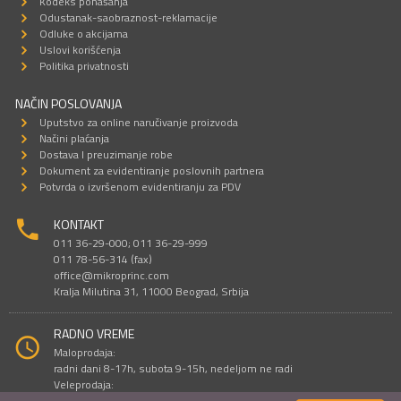
Kodeks ponašanja
Odustanak-saobraznost-reklamacije
Odluke o akcijama
Uslovi korišćenja
Politika privatnosti
NAČIN POSLOVANJA
Uputstvo za online naručivanje proizvoda
Načini plaćanja
Dostava I preuzimanje robe
Dokument za evidentiranje poslovnih partnera
Potvrda o izvršenom evidentiranju za PDV
KONTAKT
011 36-29-000; 011 36-29-999
011 78-56-314 (fax)
office@mikroprinc.com
Kralja Milutina 31, 11000 Beograd, Srbija
RADNO VREME
Maloprodaja:
radni dani 8-17h, subota 9-15h, nedeljom ne radi
Veleprodaja:
radni dani 9-16h, subotom i nedeljom ne radi