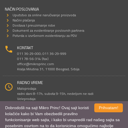
NAČIN POSLOVANJA
Uputstvo za online naručivanje proizvoda
Načini plaćanja
Dostava I preuzimanje robe
Dokument za evidentiranje poslovnih partnera
Potvrda o izvršenom evidentiranju za PDV
KONTAKT
011 36-29-000; 011 36-29-999
011 78-56-314 (fax)
office@mikroprinc.com
Kralja Milutina 31, 11000 Beograd, Srbija
RADNO VREME
Maloprodaja:
radni dani 8-17h, subota 9-15h, nedeljom ne radi
Veleprodaja:
radni dani 9-16h, subotom i nedeljom ne radi
Dobrodošli na sajt Mikro Princ! Ovaj sajt koristi
Prihvatam!
kolačiće kako bi Vam obezbedili pravilno
funkcionisanje web sajta, i kako bi unapredili rad našeg sajta sa
Sve cene su iskazane u dinarima. PDV je uračunat u cenu.
posebnim osvrtom na to da korisnicima omogućimo najbolje
© Mikro Princ 1999 - 2026. Sva prava su zadržana.