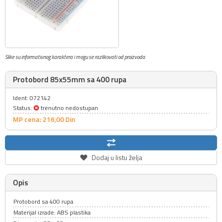
Slike su informativnog karaktera i mogu se razlikovati od proizvoda
Protobord 85x55mm sa 400 rupa
Ident: 072142
Status:
trenutno nedostupan
MP cena: 216,
00
Din
Dodaj u listu želja
Opis
Protobord sa 400 rupa
Materijal izrade: ABS plastika