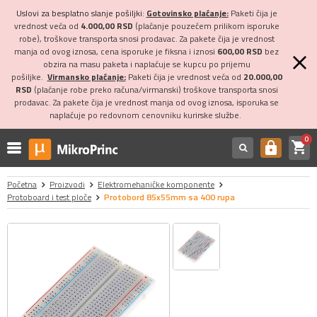
Uslovi za besplatno slanje pošiljki:
Gotovinsko plaćanje:
Paketi čija je
vrednost veća od
4.000,00 RSD
(plaćanje pouzećem prilikom isporuke
robe), troškove transporta snosi prodavac. Za pakete čija je vrednost
manja od ovog iznosa, cena isporuke je fiksna i iznosi
600,00 RSD
bez
obzira na masu paketa i naplaćuje se kupcu po prijemu
pošiljke.
Virmansko plaćanje:
Paketi čija je vrednost veća od
20.000,00
RSD
(plaćanje robe preko računa/virmanski) troškove transporta snosi
prodavac. Za pakete čija je vrednost manja od ovog iznosa, isporuka se
naplaćuje po redovnom cenovniku kurirske službe.
0
shopping_cart
https
Početna
Proizvodi
Elektromehaničke komponente
Protoboard i test ploče
Protobord 85x55mm sa 400 rupa