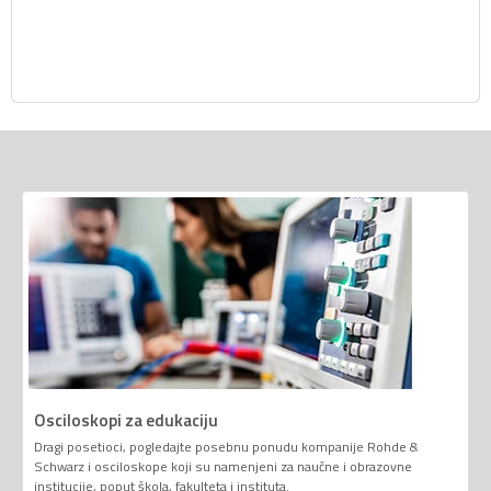
Osciloskopi za edukaciju
Dragi posetioci, pogledajte posebnu ponudu kompanije Rohde &
Schwarz i osciloskope koji su namenjeni za naučne i obrazovne
institucije, poput škola, fakulteta i instituta.