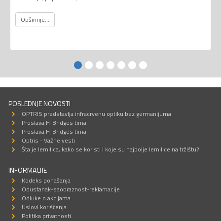
Opširnije...
POSLEDNJE NOVOSTI
OPTRIS predstavlja infracrvenu optiku bez germanijuma
Proslava H-Bridges tima
Proslava H-Bridges tima
Optris - Važne vesti
Šta je lemilica, kako se koristi i koje su najbolje lemilice na tržištu?
INFORMACIJE
Kodeks ponašanja
Odustanak-saobraznost-reklamacije
Odluke o akcijama
Uslovi korišćenja
Politika privatnosti