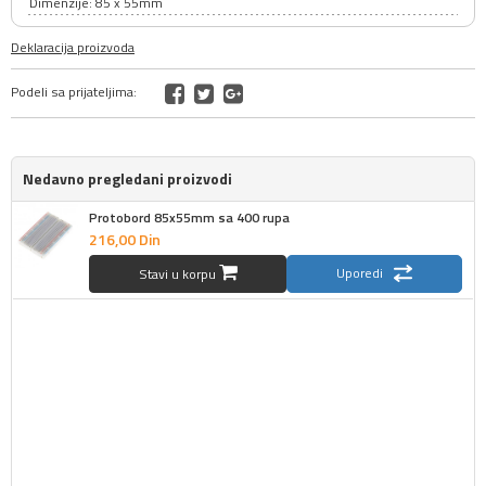
Dimenzije: 85 x 55mm
Deklaracija proizvoda
Podeli sa prijateljima:
Nedavno pregledani proizvodi
Protobord 85x55mm sa 400 rupa
216,
00
Din
Uporedi
Stavi u korpu