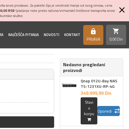
ta snosi prodavac. Za pakete čija je vrednost manja od ovog iznosa, cena
00,00 RSD
(plaćanje robe preko računa/virmanski) troškove transporta snosi
kurirske službe.
shopping_cart
https
MA
NAJČEŠĆA PITANJA
NOVOSTI
KONTAKT
PRIJAVA
0,
00
Din
Nedavno pregledani
proizvodi
Qnap 012U-Bay NAS
TS-1231XU-RP-4G
349.999,
99
Din
Stavi
u
Uporedi
korpu