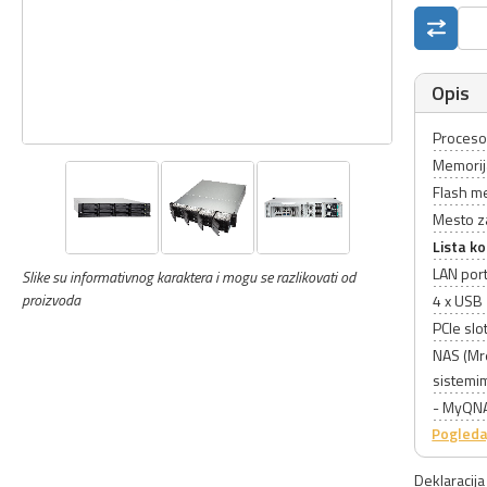
Opis
Proceso
Memorij
Flash m
Mesto z
Lista k
LAN port
Slike su informativnog karaktera i mogu se razlikovati od
proizvoda
4 x USB 
PCIe slo
NAS (Mre
sistemi
- MyQNA
Pogleda
Deklaracij