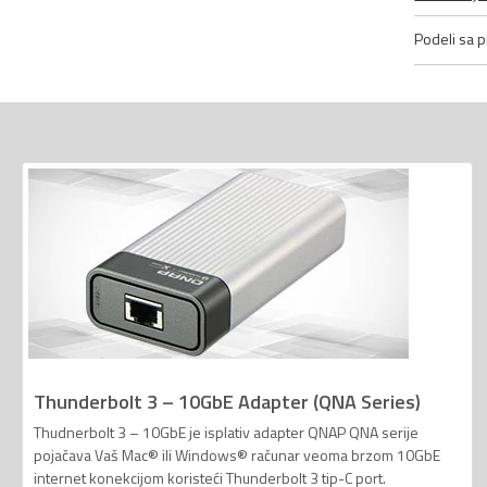
Podeli sa pr
Thunderbolt 3 – 10GbE Adapter (QNA Series)
Thudnerbolt 3 – 10GbE je isplativ adapter QNAP QNA serije
pojačava Vaš Mac® ili Windows® računar veoma brzom 10GbE
internet konekcijom koristeći Thunderbolt 3 tip-C port.