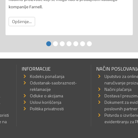
kompanije Farnell.
Opširnije...
INFORMACIJE
NAČIN POSLOVANJ
Kodeks ponašanja
Uputstvo za onlin
Odustanak-saobraznost-
naručivanje proiz
reklamacije
Načini plaćanja
a
Odluke o akcijama
Dostava I preuzim
a
Uslovi korišćenja
Dokument za evid
Politika privatnosti
poslovnih partner
oristi
Potvrda o izvrše
e na
evidentiranju za 