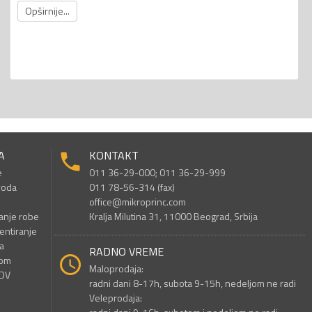
Opširnije...
A
KONTAKT
e
011 36-29-000; 011 36-29-999
voda
011 78-56-314 (fax)
office@mikroprinc.com
anje robe
Kralja Milutina 31, 11000 Beograd, Srbija
entiranje
a
RADNO VREME
nom
Maloprodaja:
PDV
radni dani 8-17h, subota 9-15h, nedeljom ne radi
Veleprodaja: