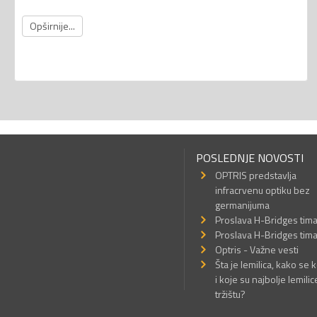
Opširnije...
POSLEDNJE NOVOSTI
OPTRIS predstavlja
infracrvenu optiku bez
germanijuma
Proslava H-Bridges tim
Proslava H-Bridges tim
Optris - Važne vesti
Šta je lemilica, kako se k
i koje su najbolje lemilic
tržištu?