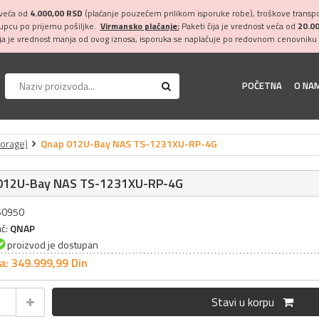
 veća od
4.000,00 RSD
(plaćanje pouzećem prilikom isporuke robe), troškove transpor
kupcu po prijemu pošiljke.
Virmansko plaćanje:
Paketi čija je vrednost veća od
20.0
ija je vrednost manja od ovog iznosa, isporuka se naplaćuje po redovnom cenovniku 
POČETNA
O NA
orage)
Qnap 012U-Bay NAS TS-1231XU-RP-4G
012U-Bay NAS TS-1231XU-RP-4G
060950
ač:
QNAP
proizvod je dostupan
a: 349.999,
99
Din
Stavi u korpu