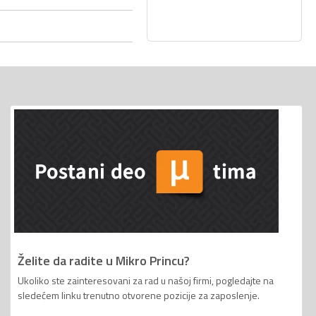
Želite da radite u Mikro Princu?
Ukoliko ste zainteresovani za rad u našoj firmi, pogledajte na
sledećem linku trenutno otvorene pozicije za zaposlenje.