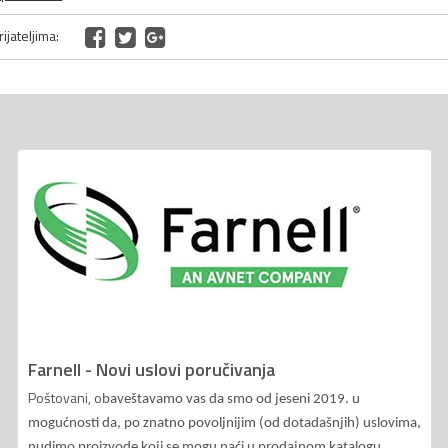
ijateljima:
Farnell - Novi uslovi poručivanja
Poštovani, o
baveštavamo vas da smo od jeseni 2019. u
mogućnosti da, po znatno povoljnijim (od dotadašnjih) uslovima,
nudimo proizvode koji se mogu naći u prodajnom katalogu