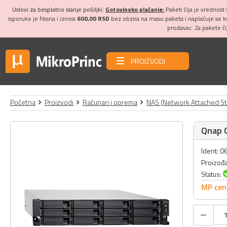
Uslovi za besplatno slanje pošiljki:
Gotovinsko plaćanje:
Paketi čija je vrednost
isporuke je fiksna i iznosi
600,00 RSD
bez obzira na masu paketa i naplaćuje se 
prodavac. Za pakete č
PROIZVODI
Početna
Proizvodi
Računari i oprema
NAS (Network Attached St
Qnap 
Ident: 
Proizođ
Status:
MP cen