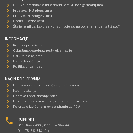
OPTRIS predstavlja infracrvenu optiku bez germanijuma
Proslava H-Bridges tima
Proslava H-Bridges tima
Optris - Važne vesti
Šta je lemilica, kako se koristi i koje su najbolje lemilice na tržištu?
INFORMACIJE
Kodeks ponašanja
Odustanak-saobraznost-reklamacije
Odluke o akcijama
Uslovi korišćenja
Politika privatnosti
NAČIN POSLOVANJA
Uputstvo za online naručivanje proizvoda
Načini plaćanja
Dostava I preuzimanje robe
Dokument za evidentiranje poslovnih partnera
Potvrda o izvršenom evidentiranju za PDV
KONTAKT
011 36-29-000; 011 36-29-999
011 78-56-314 (fax)