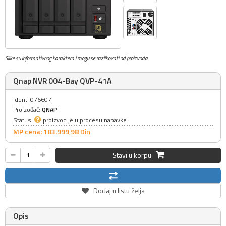
Slike su informativnog karaktera i mogu se razlikovati od proizvoda
Qnap NVR 004-Bay QVP-41A
Ident: 076607
Proizođač:
QNAP
Status:
proizvod je u procesu nabavke
MP cena: 183.999,
98
Din
Stavi u korpu
Dodaj u listu želja
Opis