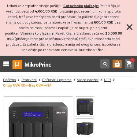
Uslovi za besplatno slanje pošiljki:
Gotovinsko plaćanje:
Paketi čija je
vrednost veća od
4.000,00 RSD
(plaćanje pouzećem prilikom isporuke
robe), troškove transporta snosi prodavac. Za pakete čija je vrednost
manja od ovog iznosa, cena isporuke je fiksna i iznosi
600,00 RSD
bez
obzira na masu paketa i naplaćuje se kupcu po prijemu
pošiljke.
Virmansko plaćanje:
Paketi čija je vrednost veća od
20.000,00
RSD
(plaćanje robe preko računa/virmanski) troškove transporta snosi
prodavac. Za pakete čija je vrednost manja od ovog iznosa, isporuka se
naplaćuje po redovnom cenovniku kurirske službe.
0
shopping_cart
https
Početna
Proizvodi
Računari i oprema
Video nadzor
NVR
Qnap NVR 004-Bay QVP-41A