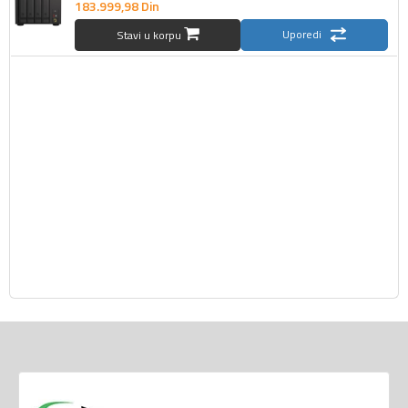
183.999,
98
Din
Uporedi
Stavi u korpu