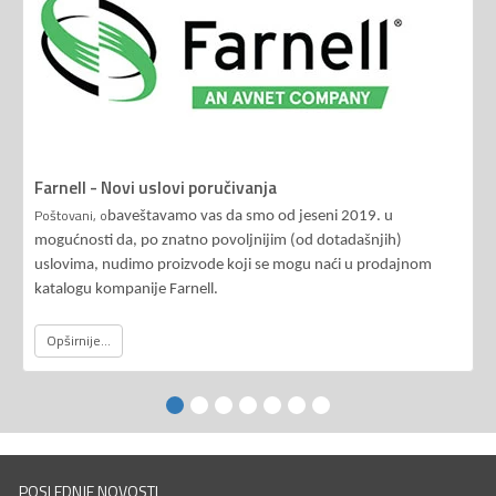
Farnell - Novi uslovi poručivanja
Poštovani, o
baveštavamo vas da smo od jeseni 2019. u
mogućnosti da, po znatno povoljnijim (od dotadašnjih)
uslovima, nudimo proizvode koji se mogu naći u prodajnom
katalogu kompanije Farnell.
Opširnije...
POSLEDNJE NOVOSTI