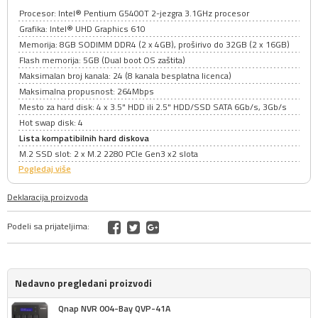
Procesor: Intel® Pentium G5400T 2-jezgra 3.1GHz procesor
Grafika: Intel® UHD Graphics 610
Memorija: 8GB SODIMM DDR4 (2 x 4GB), proširivo do 32GB (2 x 16GB)
Flash memorija: 5GB (Dual boot OS zaštita)
Maksimalan broj kanala: 24 (8 kanala besplatna licenca)
Maksimalna propusnost: 264Mbps
Mesto za hard disk: 4 x 3.5" HDD ili 2.5" HDD/SSD SATA 6Gb/s, 3Gb/s
Hot swap disk: 4
Lista kompatibilnih hard diskova
M.2 SSD slot: 2 x M.2 2280 PCIe Gen3 x2 slota
Pogledaj više
Deklaracija proizvoda
Podeli sa prijateljima:
Nedavno pregledani proizvodi
Qnap NVR 004-Bay QVP-41A