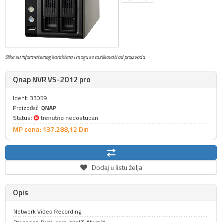
Slike su informativnog karaktera i mogu se razlikovati od proizvoda
Qnap NVR VS-2012 pro
Ident: 33059
Proizođač:
QNAP
Status:
trenutno nedostupan
MP cena: 137.288,
12
Din
Dodaj u listu želja
Opis
Network Video Recording