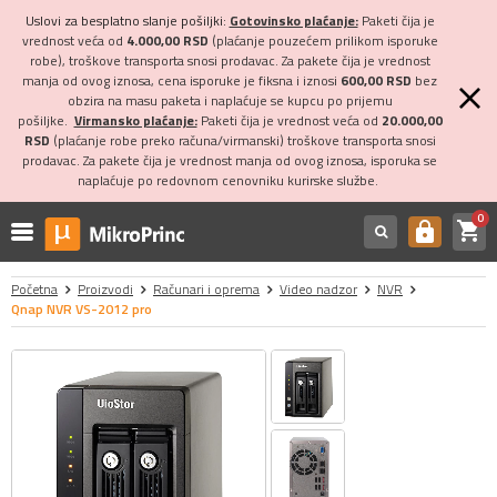
Uslovi za besplatno slanje pošiljki:
Gotovinsko plaćanje:
Paketi čija je
vrednost veća od
4.000,00 RSD
(plaćanje pouzećem prilikom isporuke
robe), troškove transporta snosi prodavac. Za pakete čija je vrednost
manja od ovog iznosa, cena isporuke je fiksna i iznosi
600,00 RSD
bez
obzira na masu paketa i naplaćuje se kupcu po prijemu
pošiljke.
Virmansko plaćanje:
Paketi čija je vrednost veća od
20.000,00
RSD
(plaćanje robe preko računa/virmanski) troškove transporta snosi
prodavac. Za pakete čija je vrednost manja od ovog iznosa, isporuka se
naplaćuje po redovnom cenovniku kurirske službe.
0
shopping_cart
https
Početna
Proizvodi
Računari i oprema
Video nadzor
NVR
Qnap NVR VS-2012 pro