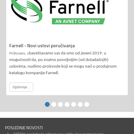
Farnell - Novi uslovi poručivanja
Poštovani, o
baveštavamo vas da smo od jeseni 2019. u
mogućnosti da, po znatno povoljnijim (od dotadašnjih)
uslovima, nudimo proizvode koji se mogu naći u prodajnom
katalogu kompanije Farnell.
Opširnije...
POSLEDNJE NOVOSTI
OPTRIS predstavlja infracrvenu optiku bez germanijuma