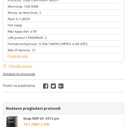
Procesor: Dual-core Intel® Atom™
Memorija: 1GB RAM
Mesto za Hard Disk: 2
Raid: 0,1,JBOD
Hot swap
Max kapacitet: 4TB
LAN portovi (1000Mbit): 2
Format kompresije: H.264/ MxPEG/MPEG-4/M-JPEG
Max IP kamera: 12
Pogledaj više
Tehnički podaci
Deklaracija proizvoda
Podeli sa prijateljima:
Nedavno pregledani proizvodi
Qnap NVR VS-2012 pro
137.288,
12
Din