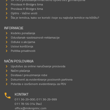
Proslava H-Bridges tima
Proslava H-Bridges tima
Optris - Važne vesti
Šta je lemilica, kako se koristi i koje su najbolje lemilice na tržištu?
INFORMACIJE
Kodeks ponašanja
Odustanak-saobraznost-reklamacije
Odluke o akcijama
Uslovi korišćenja
Politika privatnosti
NAČIN POSLOVANJA
Uputstvo za online naručivanje proizvoda
Načini plaćanja
Dostava I preuzimanje robe
Dokument za evidentiranje poslovnih partnera
Potvrda o izvršenom evidentiranju za PDV
KONTAKT
011 36-29-000; 011 36-29-999
011 78-56-314 (fax)
office@mikroprinc.com