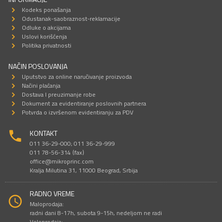
Kodeks ponašanja
Odustanak-saobraznost-reklamacije
Odluke o akcijama
Uslovi korišćenja
Politika privatnosti
NAČIN POSLOVANJA
Uputstvo za online naručivanje proizvoda
Načini plaćanja
Dostava I preuzimanje robe
Dokument za evidentiranje poslovnih partnera
Potvrda o izvršenom evidentiranju za PDV
KONTAKT
011 36-29-000; 011 36-29-999
011 78-56-314 (fax)
office@mikroprinc.com
Kralja Milutina 31, 11000 Beograd, Srbija
RADNO VREME
Maloprodaja:
radni dani 8-17h, subota 9-15h, nedeljom ne radi
Veleprodaja: