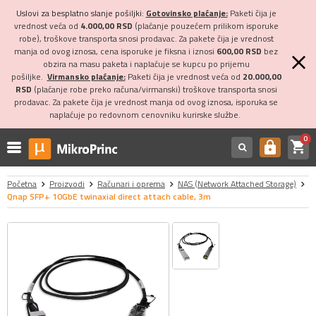
Uslovi za besplatno slanje pošiljki:
Gotovinsko plaćanje:
Paketi čija je
vrednost veća od
4.000,00 RSD
(plaćanje pouzećem prilikom isporuke
robe), troškove transporta snosi prodavac. Za pakete čija je vrednost
manja od ovog iznosa, cena isporuke je fiksna i iznosi
600,00 RSD
bez
obzira na masu paketa i naplaćuje se kupcu po prijemu
pošiljke.
Virmansko plaćanje:
Paketi čija je vrednost veća od
20.000,00
RSD
(plaćanje robe preko računa/virmanski) troškove transporta snosi
prodavac. Za pakete čija je vrednost manja od ovog iznosa, isporuka se
naplaćuje po redovnom cenovniku kurirske službe.
0
shopping_cart
https
Početna
Proizvodi
Računari i oprema
NAS (Network Attached Storage)
Qnap SFP+ 10GbE twinaxial direct attach cable, 3m