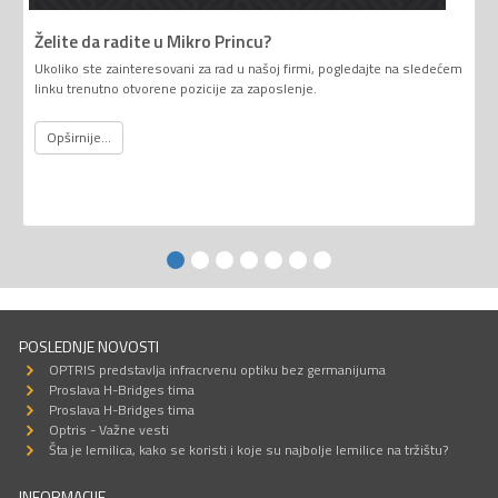
Želite da radite u Mikro Princu?
Ukoliko ste zainteresovani za rad u našoj firmi, pogledajte na sledećem
linku trenutno otvorene pozicije za zaposlenje.
Opširnije...
POSLEDNJE NOVOSTI
OPTRIS predstavlja infracrvenu optiku bez germanijuma
Proslava H-Bridges tima
Proslava H-Bridges tima
Optris - Važne vesti
Šta je lemilica, kako se koristi i koje su najbolje lemilice na tržištu?
INFORMACIJE