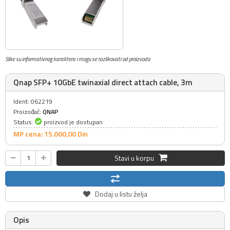
Slike su informativnog karaktera i mogu se razlikovati od proizvoda
Qnap SFP+ 10GbE twinaxial direct attach cable, 3m
Ident: 062219
Proizođač:
QNAP
Status:
proizvod je dostupan
MP cena: 15.000,
00
Din
Stavi u korpu
Dodaj u listu želja
Opis