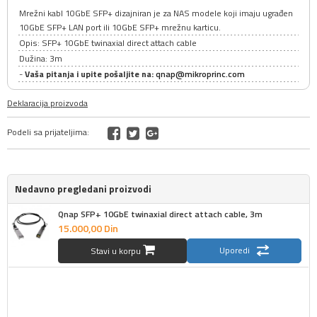
Mrežni kabl 10GbE SFP+ dizajniran je za NAS modele koji imaju ugrađen
10GbE SFP+ LAN port ili 10GbE SFP+ mrežnu karticu.
Opis: SFP+ 10GbE twinaxial direct attach cable
Dužina: 3m
-
Vaša pitanja i upite pošaljite na:
qnap@mikroprinc.com
Deklaracija proizvoda
Podeli sa prijateljima:
Nedavno pregledani proizvodi
Qnap SFP+ 10GbE twinaxial direct attach cable, 3m
15.000,
00
Din
Uporedi
Stavi u korpu