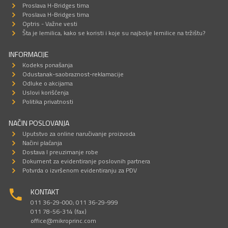
Proslava H-Bridges tima
Proslava H-Bridges tima
Optris - Važne vesti
Šta je lemilica, kako se koristi i koje su najbolje lemilice na tržištu?
INFORMACIJE
Kodeks ponašanja
Odustanak-saobraznost-reklamacije
Odluke o akcijama
Uslovi korišćenja
Politika privatnosti
NAČIN POSLOVANJA
Uputstvo za online naručivanje proizvoda
Načini plaćanja
Dostava I preuzimanje robe
Dokument za evidentiranje poslovnih partnera
Potvrda o izvršenom evidentiranju za PDV
KONTAKT
011 36-29-000; 011 36-29-999
011 78-56-314 (fax)
office@mikroprinc.com