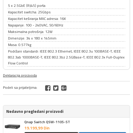
5 x 2.5GbE (RJ45) porta
Kapacitet switcha: 25Gbps
Kapacitet keširanja MAC adresa: 16K
Napajanje: 100 - 240VAC, 50/60Hz
Maksimalna potrošnja: 12W
Dimenzije: 34 x 180 x 145mm
Masa: 0.577kg
Podržani standardi: IEEE 802.3 Ethernet, IEEE 802.3u 100BASE-T, IEEE
802.3ab 1000BASE-T, IEEE 802.3bz 2.5GBase-T, IEEE 802.3x Full-Duplex
Flow Control
Deklaracija proizvoda
Podeli sa prijateljima:
Nedavno pregledani proizvodi
Qnap Switch QSW-1105-5T
19.199,
99
Din