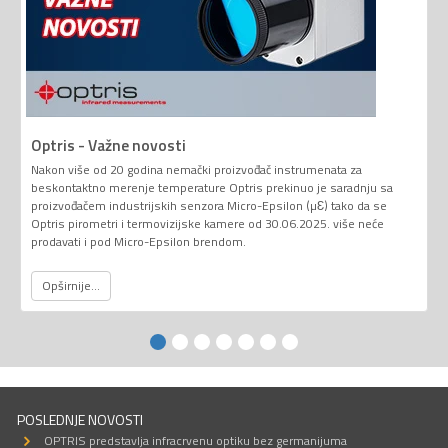
Optris - Važne novosti
Nakon više od 20 godina nemački proizvođač instrumenata za
beskontaktno merenje temperature Optris prekinuo je saradnju sa
proizvođačem industrijskih senzora Micro-Epsilon (µƐ) tako da se
Optris pirometri i termovizijske kamere od 30.06.2025. više neće
prodavati i pod Micro-Epsilon brendom.
Opširnije...
POSLEDNJE NOVOSTI
OPTRIS predstavlja infracrvenu optiku bez germanijuma