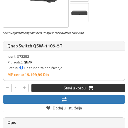
Slike su informativnog karaktera i mogu se razlikovati od proizvoda
Qnap Switch QSW-1105-5T
Ident: 073252
Proizođač:
QNAP
Status:
Dostupan za poručivanje
MP cena: 19.199,
99
Din
Stavi u korpu
Dodaj u listu želja
Opis