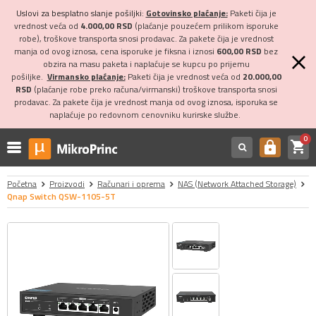
Uslovi za besplatno slanje pošiljki:
Gotovinsko plaćanje:
Paketi čija je
vrednost veća od
4.000,00 RSD
(plaćanje pouzećem prilikom isporuke
robe), troškove transporta snosi prodavac. Za pakete čija je vrednost
manja od ovog iznosa, cena isporuke je fiksna i iznosi
600,00 RSD
bez
obzira na masu paketa i naplaćuje se kupcu po prijemu
pošiljke.
Virmansko plaćanje:
Paketi čija je vrednost veća od
20.000,00
RSD
(plaćanje robe preko računa/virmanski) troškove transporta snosi
prodavac. Za pakete čija je vrednost manja od ovog iznosa, isporuka se
naplaćuje po redovnom cenovniku kurirske službe.
0
shopping_cart
https
Početna
Proizvodi
Računari i oprema
NAS (Network Attached Storage)
Qnap Switch QSW-1105-5T