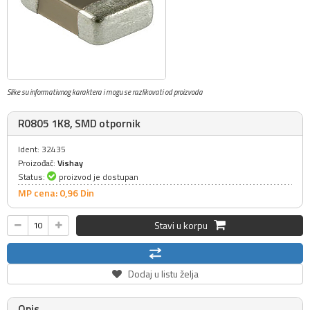
Slike su informativnog karaktera i mogu se razlikovati od proizvoda
R0805 1K8, SMD otpornik
Ident: 32435
Proizođač:
Vishay
Status:
proizvod je dostupan
MP cena: 0,
96
Din
Stavi u korpu
Dodaj u listu želja
Opis