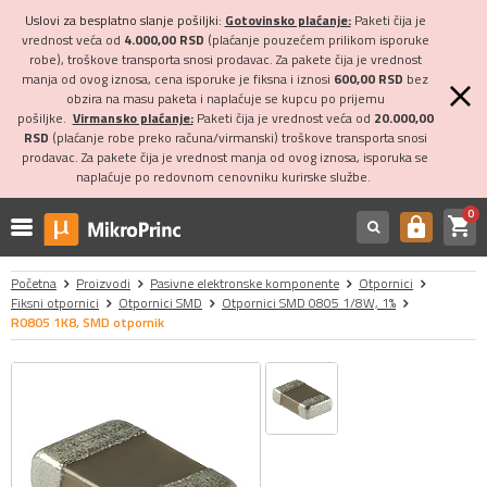
Uslovi za besplatno slanje pošiljki:
Gotovinsko plaćanje:
Paketi čija je
vrednost veća od
4.000,00 RSD
(plaćanje pouzećem prilikom isporuke
robe), troškove transporta snosi prodavac. Za pakete čija je vrednost
manja od ovog iznosa, cena isporuke je fiksna i iznosi
600,00 RSD
bez
obzira na masu paketa i naplaćuje se kupcu po prijemu
pošiljke.
Virmansko plaćanje:
Paketi čija je vrednost veća od
20.000,00
RSD
(plaćanje robe preko računa/virmanski) troškove transporta snosi
prodavac. Za pakete čija je vrednost manja od ovog iznosa, isporuka se
naplaćuje po redovnom cenovniku kurirske službe.
0
shopping_cart
https
Početna
Proizvodi
Pasivne elektronske komponente
Otpornici
Fiksni otpornici
Otpornici SMD
Otpornici SMD 0805 1/8W, 1%
R0805 1K8, SMD otpornik