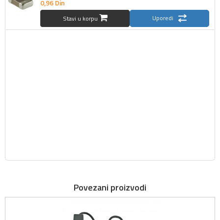
0,
96
Din
Uporedi
Stavi u korpu
Povezani proizvodi