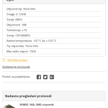
Otpornik tip: thick film
Snaga: 0.125W
Serija: 0805
Otpornost: 1K8
Tolerancija: ±1%
Serija: CRCW0805
Radna temperatura: -55°C do +125°C
Tip otpornika: Thick Film
Max radni napon: 150V
Tehnički podaci
Deklaracija proizvoda
Podeli sa prijateljima:
Nedavno pregledani proizvodi
R0805 1K8, SMD otpornik