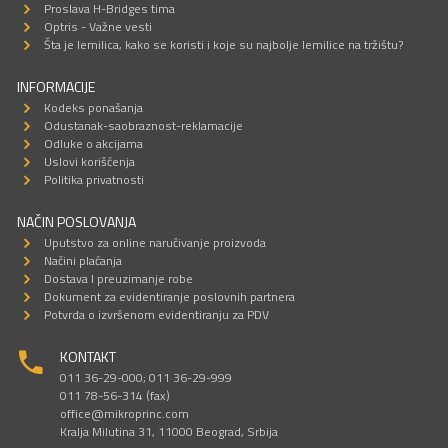
Proslava H-Bridges tima
Optris - Važne vesti
Šta je lemilica, kako se koristi i koje su najbolje lemilice na tržištu?
INFORMACIJE
Kodeks ponašanja
Odustanak-saobraznost-reklamacije
Odluke o akcijama
Uslovi korišćenja
Politika privatnosti
NAČIN POSLOVANJA
Uputstvo za online naručivanje proizvoda
Načini plaćanja
Dostava I preuzimanje robe
Dokument za evidentiranje poslovnih partnera
Potvrda o izvršenom evidentiranju za PDV
KONTAKT
011 36-29-000; 011 36-29-999
011 78-56-314 (fax)
office@mikroprinc.com
Kralja Milutina 31, 11000 Beograd, Srbija