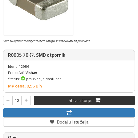
Slike su informativnog karaktera i mogu se razlikovati od proizvoda
R0805 78K7, SMD otpornik
Ident: 12986
Proizođač:
Vishay
Status:
proizvod je dostupan
MP cena: 0,
96
Din
Stavi u korpu
Dodaj u listu želja
Opis