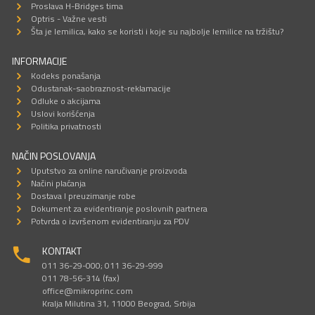
Proslava H-Bridges tima
Optris - Važne vesti
Šta je lemilica, kako se koristi i koje su najbolje lemilice na tržištu?
INFORMACIJE
Kodeks ponašanja
Odustanak-saobraznost-reklamacije
Odluke o akcijama
Uslovi korišćenja
Politika privatnosti
NAČIN POSLOVANJA
Uputstvo za online naručivanje proizvoda
Načini plaćanja
Dostava I preuzimanje robe
Dokument za evidentiranje poslovnih partnera
Potvrda o izvršenom evidentiranju za PDV
KONTAKT
011 36-29-000; 011 36-29-999
011 78-56-314 (fax)
office@mikroprinc.com
Kralja Milutina 31, 11000 Beograd, Srbija