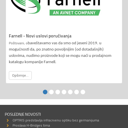
Farnell - Novi uslovi poručivanja
Poštovani, o
baveštavamo vas da smo od jeseni 2019. u
mogućnosti da, po znatno povoljnijim (od dotadašnjih)
uslovima, nudimo proizvode koji se mogu naći u prodajnom
katalogu kompanije Farnell.
Opširnije...
POSLEDNJE NOVOSTI
OPTRIS predstavlja infracrvenu optiku bez germanijuma
Proslava H-Bridges tima