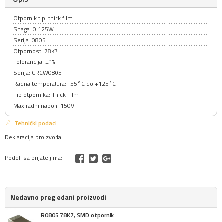
Otpornik tip: thick film
Snaga: 0.125W
Serija: 0805
Otpornost: 78K7
Tolerancija: ±1%
Serija: CRCW0805
Radna temperatura: -55°C do +125°C
Tip otpornika: Thick Film
Max radni napon: 150V
Tehnički podaci
Deklaracija proizvoda
Podeli sa prijateljima:
Nedavno pregledani proizvodi
R0805 78K7, SMD otpornik