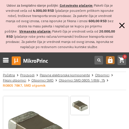
Uslovi za besplatno slanje pošiljki:
Gotovinsko plaćanje:
Paketi čija je
vrednost veća od
4.000,00 RSD
(plaćanje pouzećem prilikom isporuke
robe), troškove transporta snosi prodavac. Za pakete čija je vrednost
manja od ovog iznosa, cena isporuke je fiksna i iznosi
600,00 RSD
bez
obzira na masu paketa i naplaćuje se kupcu po prijemu
pošiljke.
Virmansko plaćanje:
Paketi čija je vrednost veća od
20.000,00
RSD
(plaćanje robe preko računa/virmanski) troškove transporta snosi
prodavac. Za pakete čija je vrednost manja od ovog iznosa, isporuka se
naplaćuje po redovnom cenovniku kurirske službe.
0
shopping_cart
https
Početna
Proizvodi
Pasivne elektronske komponente
Otpornici
Fiksni otpornici
Otpornici SMD
Otpornici SMD 0805 1/8W, 1%
R0805 78K7, SMD otpornik