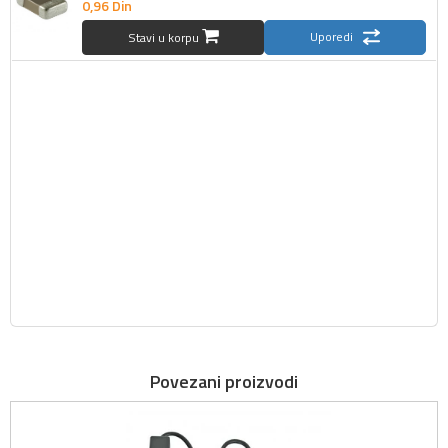
0,
96
Din
Uporedi
Stavi u korpu
Povezani proizvodi