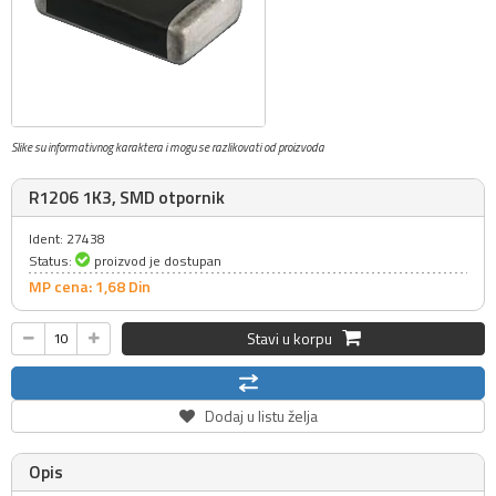
Slike su informativnog karaktera i mogu se razlikovati od proizvoda
R1206 1K3, SMD otpornik
Ident: 27438
Status:
proizvod je dostupan
MP cena: 1,
68
Din
Stavi u korpu
Dodaj u listu želja
Opis