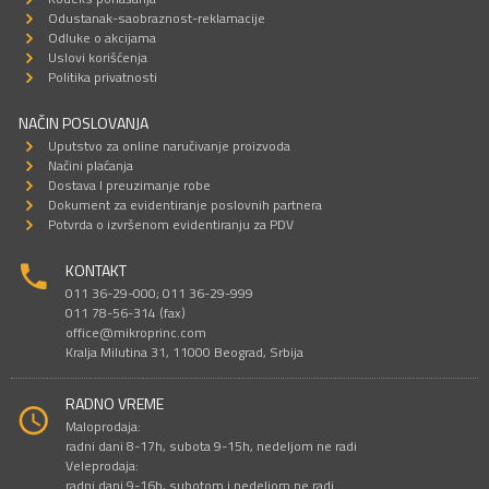
Odustanak-saobraznost-reklamacije
Odluke o akcijama
Uslovi korišćenja
Politika privatnosti
NAČIN POSLOVANJA
Uputstvo za online naručivanje proizvoda
Načini plaćanja
Dostava I preuzimanje robe
Dokument za evidentiranje poslovnih partnera
Potvrda o izvršenom evidentiranju za PDV
KONTAKT
011 36-29-000; 011 36-29-999
011 78-56-314 (fax)
office@mikroprinc.com
Kralja Milutina 31, 11000 Beograd, Srbija
RADNO VREME
Maloprodaja:
radni dani 8-17h, subota 9-15h, nedeljom ne radi
Veleprodaja:
radni dani 9-16h, subotom i nedeljom ne radi