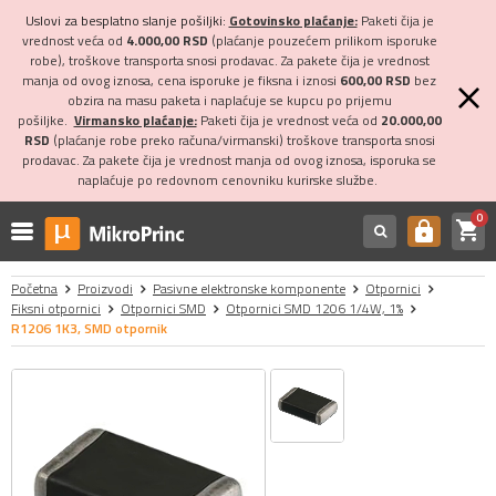
Uslovi za besplatno slanje pošiljki:
Gotovinsko plaćanje:
Paketi čija je
vrednost veća od
4.000,00 RSD
(plaćanje pouzećem prilikom isporuke
robe), troškove transporta snosi prodavac. Za pakete čija je vrednost
manja od ovog iznosa, cena isporuke je fiksna i iznosi
600,00 RSD
bez
obzira na masu paketa i naplaćuje se kupcu po prijemu
pošiljke.
Virmansko plaćanje:
Paketi čija je vrednost veća od
20.000,00
RSD
(plaćanje robe preko računa/virmanski) troškove transporta snosi
prodavac. Za pakete čija je vrednost manja od ovog iznosa, isporuka se
naplaćuje po redovnom cenovniku kurirske službe.
0
shopping_cart
https
Početna
Proizvodi
Pasivne elektronske komponente
Otpornici
Fiksni otpornici
Otpornici SMD
Otpornici SMD 1206 1/4W, 1%
R1206 1K3, SMD otpornik