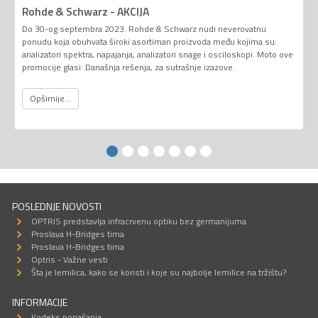
Rohde & Schwarz - AKCIJA
Do 30-og septembra 2023. Rohde & Schwarz nudi neverovatnu
ponudu koja obuhvata široki asortiman proizvoda među kojima su:
analizatori spektra, napajanja, analizatori snage i osciloskopi. Moto ove
promocije glasi: Današnja rešenja, za sutrašnje izazove.
Opširnije...
POSLEDNJE NOVOSTI
OPTRIS predstavlja infracrvenu optiku bez germanijuma
Proslava H-Bridges tima
Proslava H-Bridges tima
Optris - Važne vesti
Šta je lemilica, kako se koristi i koje su najbolje lemilice na tržištu?
INFORMACIJE
Kodeks ponašanja