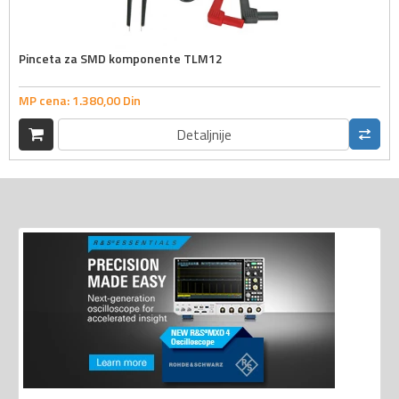
Pinceta za SMD komponente TLM12
MP cena:
1.380,
00
Din
Detaljnije