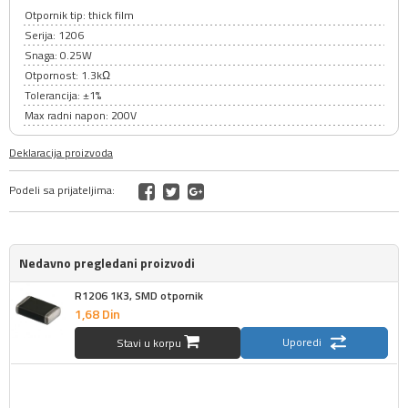
Otpornik tip: thick film
Serija: 1206
Snaga: 0.25W
Otpornost: 1.3kΩ
Tolerancija: ±1%
Max radni napon: 200V
Deklaracija proizvoda
Podeli sa prijateljima:
Nedavno pregledani proizvodi
R1206 1K3, SMD otpornik
1,
68
Din
Uporedi
Stavi u korpu