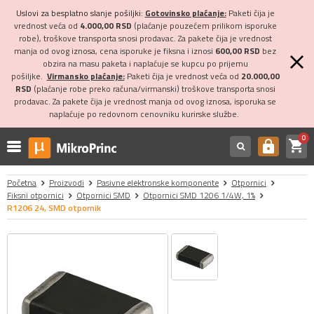
Uslovi za besplatno slanje pošiljki:
Gotovinsko plaćanje:
Paketi čija je
vrednost veća od
4.000,00 RSD
(plaćanje pouzećem prilikom isporuke
robe), troškove transporta snosi prodavac. Za pakete čija je vrednost
manja od ovog iznosa, cena isporuke je fiksna i iznosi
600,00 RSD
bez
obzira na masu paketa i naplaćuje se kupcu po prijemu
pošiljke.
Virmansko plaćanje:
Paketi čija je vrednost veća od
20.000,00
RSD
(plaćanje robe preko računa/virmanski) troškove transporta snosi
prodavac. Za pakete čija je vrednost manja od ovog iznosa, isporuka se
naplaćuje po redovnom cenovniku kurirske službe.
0
shopping_cart
https
Početna
Proizvodi
Pasivne elektronske komponente
Otpornici
Fiksni otpornici
Otpornici SMD
Otpornici SMD 1206 1/4W, 1%
R1206 24, SMD otpornik