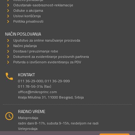
Odustanak-saobraznost-reklamacije
Odluke o akcijama
Uslovi korišćenja
Politika privatnosti
NAČIN POSLOVANJA
Uputstvo za online naručivanje proizvoda
Načini plaćanja
Dostava I preuzimanje robe
Dokument za evidentiranje poslovnih partnera
Potvrda o izvršenom evidentiranju za PDV
KONTAKT
011 36-29-000; 011 36-29-999
011 78-56-314 (fax)
office@mikroprinc.com
Kralja Milutina 31, 11000 Beograd, Srbija
RADNO VREME
Maloprodaja:
radni dani 8-17h, subota 9-15h, nedeljom ne radi
Veleprodaja:
radni dani 9-16h, subotom i nedeljom ne radi