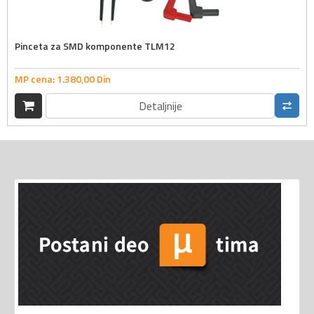
Pinceta za SMD komponente TLM12
MP cena:
1.380,
00
Din
Detaljnije