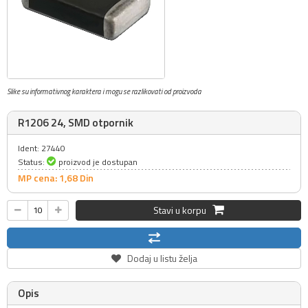
Slike su informativnog karaktera i mogu se razlikovati od proizvoda
R1206 24, SMD otpornik
Ident: 27440
Status:
proizvod je dostupan
MP cena: 1,
68
Din
Stavi u korpu
Dodaj u listu želja
Opis