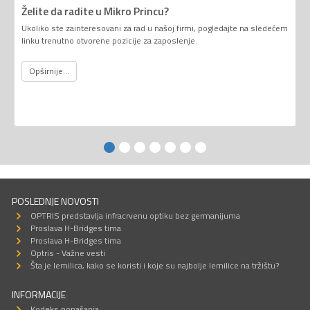
Želite da radite u Mikro Princu?
Ukoliko ste zainteresovani za rad u našoj firmi, pogledajte na sledećem
linku trenutno otvorene pozicije za zaposlenje.
Opširnije...
POSLEDNJE NOVOSTI
OPTRIS predstavlja infracrvenu optiku bez germanijuma
Proslava H-Bridges tima
Proslava H-Bridges tima
Optris - Važne vesti
Šta je lemilica, kako se koristi i koje su najbolje lemilice na tržištu?
INFORMACIJE
Kodeks ponašanja