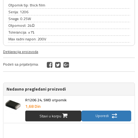
Otpornik tip: thick film
Serija: 1206
Snaga: 0.25W
Otpornost: 24Ω
Tolerancija: ±1%
Max radni napon: 200V
Deklaracija proizvoda
Podeli sa prijateljima:
Nedavno pregledani proizvodi
R1206 24, SMD otpornik
1,
68
Din
Uporedi
Stavi u korpu