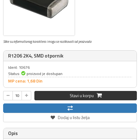
Slike su informativnog karaktera i mogu se razlikovati od proizvoda
R1206 2K4, SMD otpornik
Ident: 10676
Status:
proizvod je dostupan
MP cena: 1,
68
Din
Stavi u korpu
Dodaj u listu želja
Opis