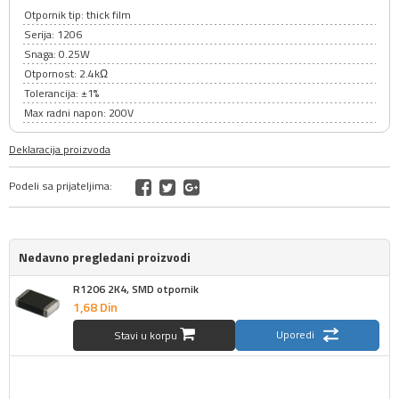
Otpornik tip: thick film
Serija: 1206
Snaga: 0.25W
Otpornost: 2.4kΩ
Tolerancija: ±1%
Max radni napon: 200V
Deklaracija proizvoda
Podeli sa prijateljima:
Nedavno pregledani proizvodi
R1206 2K4, SMD otpornik
1,
68
Din
Uporedi
Stavi u korpu