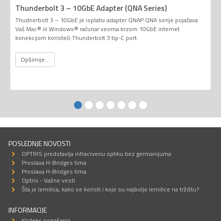
Thunderbolt 3 – 10GbE Adapter (QNA Series)
Thudnerbolt 3 – 10GbE je isplativ adapter QNAP QNA serije pojačava
Vaš Mac® ili Windows® računar veoma brzom 10GbE internet
konekcijom koristeći Thunderbolt 3 tip-C port.
Opširnije...
POSLEDNJE NOVOSTI
OPTRIS predstavlja infracrvenu optiku bez germanijuma
Proslava H-Bridges tima
Proslava H-Bridges tima
Optris - Važne vesti
Šta je lemilica, kako se koristi i koje su najbolje lemilice na tržištu?
INFORMACIJE
Kodeks ponašanja