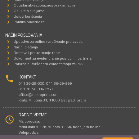
Odustanak-saobraznost-reklamacije
Odluke o akcijama
Uslovi korišćenja
Politika privatnosti
NAČIN POSLOVANJA
Uputstvo za online naručivanje proizvoda
Načini plaćanja
Dostava I preuzimanje robe
Dokument za evidentiranje poslovnih partnera
Potvrda o izvršenom evidentiranju za PDV
KONTAKT
011 36-29-000; 011 36-29-999
011 78-56-314 (fax)
office@mikroprinc.com
Kralja Milutina 31, 11000 Beograd, Srbija
RADNO VREME
Maloprodaja:
radni dani 8-17h, subota 9-15h, nedeljom ne radi
Veleprodaja:
radni dani 9-16h, subotom i nedeljom ne radi