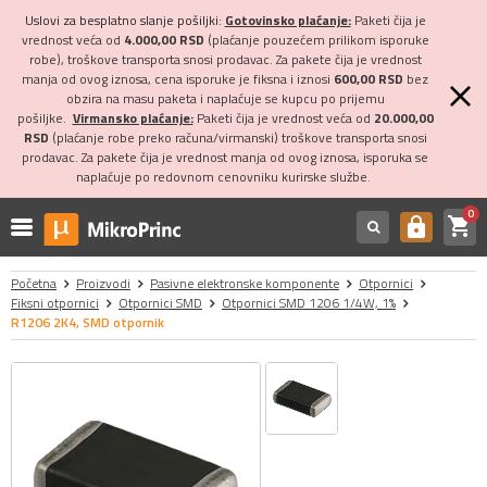
Uslovi za besplatno slanje pošiljki:
Gotovinsko plaćanje:
Paketi čija je
vrednost veća od
4.000,00 RSD
(plaćanje pouzećem prilikom isporuke
robe), troškove transporta snosi prodavac. Za pakete čija je vrednost
manja od ovog iznosa, cena isporuke je fiksna i iznosi
600,00 RSD
bez
obzira na masu paketa i naplaćuje se kupcu po prijemu
pošiljke.
Virmansko plaćanje:
Paketi čija je vrednost veća od
20.000,00
RSD
(plaćanje robe preko računa/virmanski) troškove transporta snosi
prodavac. Za pakete čija je vrednost manja od ovog iznosa, isporuka se
naplaćuje po redovnom cenovniku kurirske službe.
0
shopping_cart
https
Početna
Proizvodi
Pasivne elektronske komponente
Otpornici
Fiksni otpornici
Otpornici SMD
Otpornici SMD 1206 1/4W, 1%
R1206 2K4, SMD otpornik