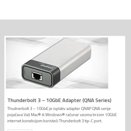
Thunderbolt 3 – 10GbE Adapter (QNA Series)
Thudnerbolt 3 – 10GbE je isplativ adapter QNAP QNA serije
pojačava Vaš Mac® ili Windows® računar veoma brzom 10GbE
internet konekcijom koristeći Thunderbolt 3 tip-C port.