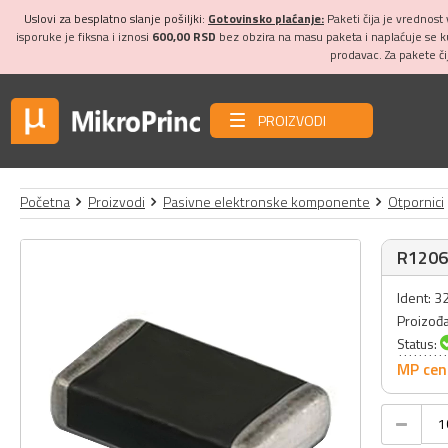
Uslovi za besplatno slanje pošiljki:
Gotovinsko plaćanje:
Paketi čija je vrednost
isporuke je fiksna i iznosi
600,00 RSD
bez obzira na masu paketa i naplaćuje se 
prodavac. Za pakete č
PROIZVODI
Početna
Proizvodi
Pasivne elektronske komponente
Otpornici
R1206
Ident: 
Proizođ
Status:
MP cen