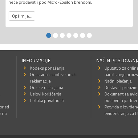
neće prodavati i pod Micro-Epsilon brendom.
Opširnije...
INFORMACIJE
NAČIN POSLOVANJ
Kodeks ponašanja
Uputstvo za onlin
Odustanak-saobraznost-
naručivanje proiz
reklamacije
Načini plaćanja
a
Odluke o akcijama
Dostava I preuzim
a
Uslovi korišćenja
Dokument za evid
Politika privatnosti
poslovnih partner
oristi
Potvrda o izvrše
e na
evidentiranju za 