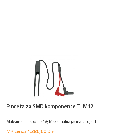
Pinceta za SMD komponente TLM12
Maksimalni napon: 24V; Maksimalna jačina struje: 1A; Dužina kabla: 40cm; Veličina vrha pincete: 1.1 x 0.25mm;
MP cena:
1.380,
00
Din