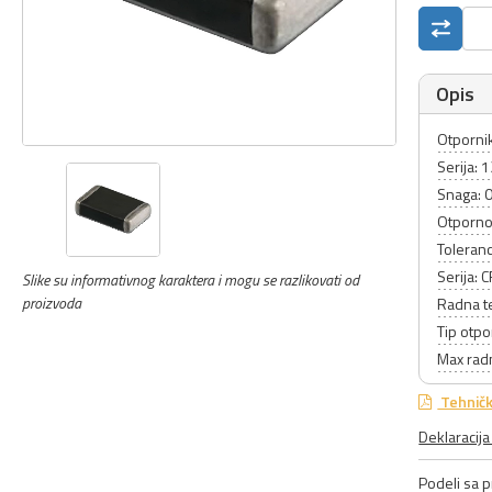
Opis
Otpornik 
Serija: 
Snaga: 
Otporno
Toleranc
Serija:
Slike su informativnog karaktera i mogu se razlikovati od
proizvoda
Radna t
Tip otpo
Max rad
Tehničk
Deklaracij
Podeli sa pr