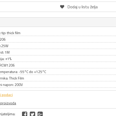
Dodaj u listu želja
tip: thick film
1206
0.25W
st: 1M
ija: ±1%
 CRCW1206
emperatura: -55°C do +125°C
rnika: Thick Film
ni napon: 200V
i podaci
a proizvoda
ijateljima: