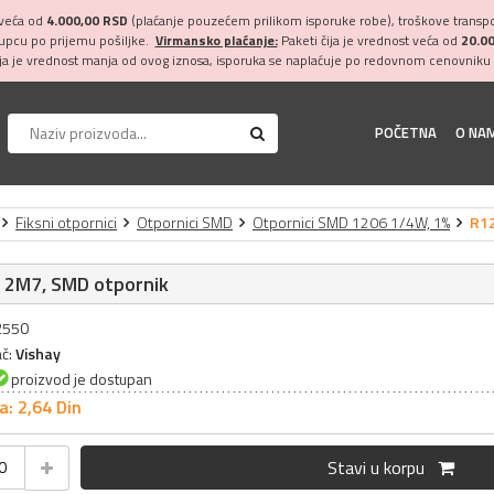
 veća od
4.000,00 RSD
(plaćanje pouzećem prilikom isporuke robe), troškove transpor
kupcu po prijemu pošiljke.
Virmansko plaćanje:
Paketi čija je vrednost veća od
20.0
ija je vrednost manja od ovog iznosa, isporuka se naplaćuje po redovnom cenovniku 
POČETNA
O NA
Fiksni otpornici
Otpornici SMD
Otpornici SMD 1206 1/4W, 1%
R12
 2M7, SMD otpornik
32550
ač:
Vishay
proizvod je dostupan
a: 2,
64
Din
Stavi u korpu