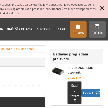
ta snosi prodavac. Za pakete čija je vrednost manja od ovog iznosa, cena
00,00 RSD
(plaćanje robe preko računa/virmanski) troškove transporta snosi
kurirske službe.
shopping_cart
https
MA
NAJČEŠĆA PITANJA
NOVOSTI
KONTAKT
PRIJAVA
0,
00
Din
06 2M7, SMD otpornik
Nedavno pregledani
proizvodi
R1206 2M7, SMD
otpornik
2,
64
Din
Stavi
u
Uporedi
korpu