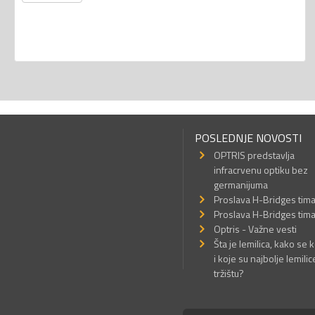
POSLEDNJE NOVOSTI
OPTRIS predstavlja
infracrvenu optiku bez
germanijuma
Proslava H-Bridges tim
Proslava H-Bridges tim
Optris - Važne vesti
Šta je lemilica, kako se k
i koje su najbolje lemilic
tržištu?