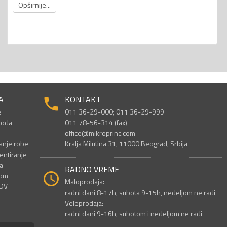
Opširnije...
A
KONTAKT
e
011 36-29-000; 011 36-29-999
voda
011 78-56-314 (fax)
office@mikroprinc.com
anje robe
Kralja Milutina 31, 11000 Beograd, Srbija
entiranje
a
RADNO VREME
nom
Maloprodaja:
PDV
radni dani 8-17h, subota 9-15h, nedeljom ne radi
Veleprodaja:
radni dani 9-16h, subotom i nedeljom ne radi