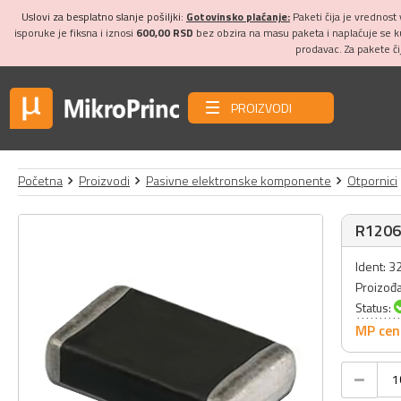
Uslovi za besplatno slanje pošiljki:
Gotovinsko plaćanje:
Paketi čija je vrednost
isporuke je fiksna i iznosi
600,00 RSD
bez obzira na masu paketa i naplaćuje se 
prodavac. Za pakete č
PROIZVODI
Početna
Proizvodi
Pasivne elektronske komponente
Otpornici
R1206
Ident: 
Proizođ
Status:
MP cen