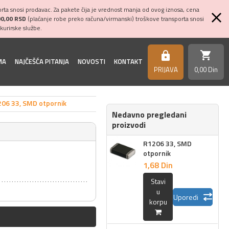
ta snosi prodavac. Za pakete čija je vrednost manja od ovog iznosa, cena
00,00 RSD
(plaćanje robe preko računa/virmanski) troškove transporta snosi
kurirske službe.
shopping_cart
https
MA
NAJČEŠĆA PITANJA
NOVOSTI
KONTAKT
PRIJAVA
0,
00
Din
06 33, SMD otpornik
Nedavno pregledani
proizvodi
R1206 33, SMD
otpornik
1,
68
Din
Stavi
u
Uporedi
korpu