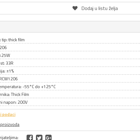
Dodaj u listu želja
tip: thick film
1206
0.25W
st: 33R
ija: ±1%
 CRCW1206
emperatura: -55°C do +125°C
rnika: Thick Film
ni napon: 200V
i podaci
a proizvoda
ijateljima: