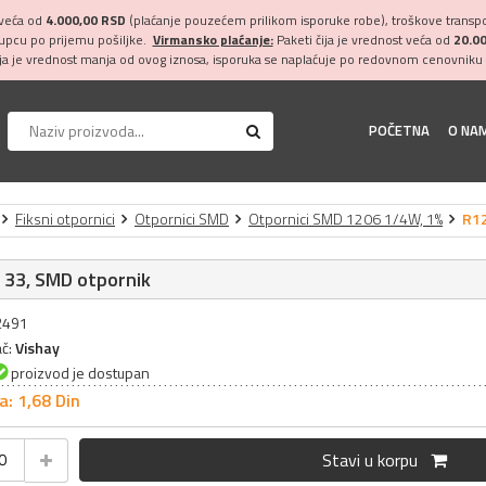
 veća od
4.000,00 RSD
(plaćanje pouzećem prilikom isporuke robe), troškove transpor
kupcu po prijemu pošiljke.
Virmansko plaćanje:
Paketi čija je vrednost veća od
20.0
ija je vrednost manja od ovog iznosa, isporuka se naplaćuje po redovnom cenovniku 
POČETNA
O NA
Fiksni otpornici
Otpornici SMD
Otpornici SMD 1206 1/4W, 1%
R12
 33, SMD otpornik
32491
ač:
Vishay
proizvod je dostupan
a: 1,
68
Din
Stavi u korpu