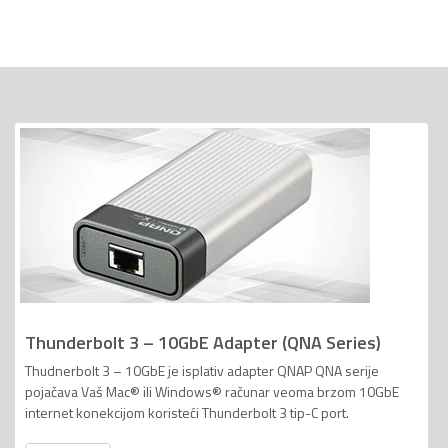
Thunderbolt 3 – 10GbE Adapter (QNA Series)
Thudnerbolt 3 – 10GbE je isplativ adapter QNAP QNA serije
pojačava Vaš Mac® ili Windows® računar veoma brzom 10GbE
internet konekcijom koristeći Thunderbolt 3 tip-C port.