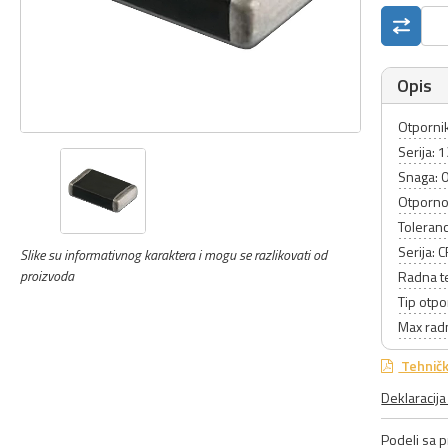
Opis
Otpornik 
Serija: 
Snaga: 
Otporno
Toleranc
Serija:
Slike su informativnog karaktera i mogu se razlikovati od
proizvoda
Radna t
Tip otpo
Max rad
Tehničk
Deklaracij
Podeli sa pr