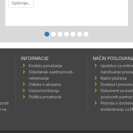
Opširnije...
INFORMACIJE
NAČIN POSLOVANJ
Kodeks ponašanja
Uputstvo za onlin
Odustanak-saobraznost-
naručivanje proiz
reklamacije
Načini plaćanja
a
Odluke o akcijama
Dostava I preuzim
a
Uslovi korišćenja
Dokument za evid
Politika privatnosti
poslovnih partner
oristi
Potvrda o izvrše
e na
evidentiranju za 