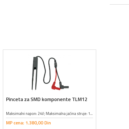
Pinceta za SMD komponente TLM12
Maksimalni napon: 24V; Maksimalna jačina struje: 1A; Dužina kabla: 40cm; Veličina vrha pincete: 1.1 x 0.25mm;
MP cena:
1.380,
00
Din