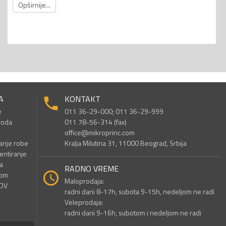
Opširnije...
A
KONTAKT
e
011 36-29-000; 011 36-29-999
voda
011 78-56-314 (fax)
office@mikroprinc.com
anje robe
Kralja Milutina 31, 11000 Beograd, Srbija
entiranje
a
RADNO VREME
nom
Maloprodaja:
PDV
radni dani 8-17h, subota 9-15h, nedeljom ne radi
Veleprodaja:
radni dani 9-16h, subotom i nedeljom ne radi