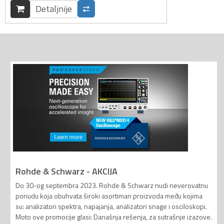
Detaljnije
Rohde & Schwarz - AKCIJA
Do 30-og septembra 2023. Rohde & Schwarz nudi neverovatnu
ponudu koja obuhvata široki asortiman proizvoda među kojima
su: analizatori spektra, napajanja, analizatori snage i osciloskopi.
Moto ove promocije glasi: Današnja rešenja, za sutrašnje izazove.