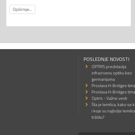
Opširnije...
POSLEDNJE NOVOSTI
OPTRIS predstavlja
infracrvenu optiku bez
germanijuma
Proslava H-Bridges tim
Proslava H-Bridges tim
Optris - Važne vesti
Šta je lemilica, kako se k
i koje su najbolje lemilic
tržištu?