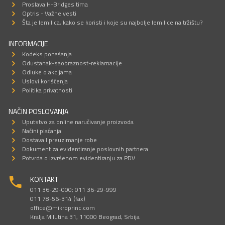
Proslava H-Bridges tima
Optris - Važne vesti
Šta je lemilica, kako se koristi i koje su najbolje lemilice na tržištu?
INFORMACIJE
Kodeks ponašanja
Odustanak-saobraznost-reklamacije
Odluke o akcijama
Uslovi korišćenja
Politika privatnosti
NAČIN POSLOVANJA
Uputstvo za online naručivanje proizvoda
Načini plaćanja
Dostava I preuzimanje robe
Dokument za evidentiranje poslovnih partnera
Potvrda o izvršenom evidentiranju za PDV
KONTAKT
011 36-29-000; 011 36-29-999
011 78-56-314 (fax)
office@mikroprinc.com
Kralja Milutina 31, 11000 Beograd, Srbija