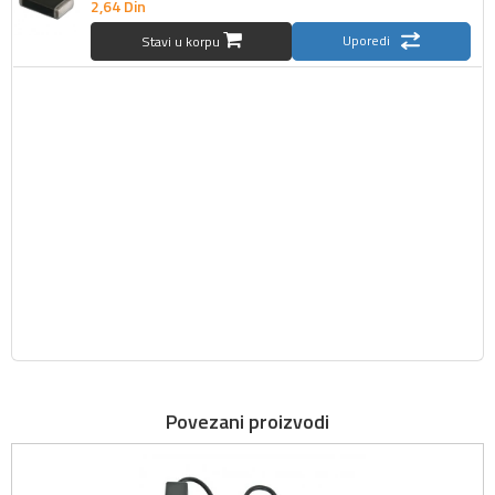
2,
64
Din
Uporedi
Stavi u korpu
Povezani proizvodi