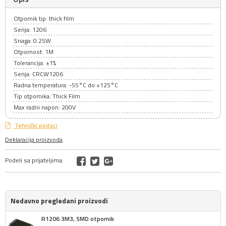
Otpornik tip: thick film
Serija: 1206
Snaga: 0.25W
Otpornost: 1M
Tolerancija: ±1%
Serija: CRCW1206
Radna temperatura: -55°C do +125°C
Tip otpornika: Thick Film
Max radni napon: 200V
Tehnički podaci
Deklaracija proizvoda
Podeli sa prijateljima:
Nedavno pregledani proizvodi
R1206 3M3, SMD otpornik