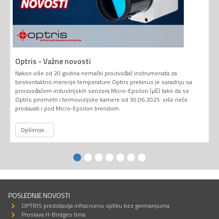
Optris - Važne novosti
Nakon više od 20 godina nemački proizvođač instrumenata za
beskontaktno merenje temperature Optris prekinuo je saradnju sa
proizvođačem industrijskih senzora Micro-Epsilon (µƐ) tako da se
Optris pirometri i termovizijske kamere od 30.06.2025. više neće
prodavati i pod Micro-Epsilon brendom.
Opširnije...
POSLEDNJE NOVOSTI
OPTRIS predstavlja infracrvenu optiku bez germanijuma
Proslava H-Bridges tima