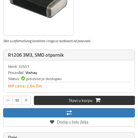
Slike su informativnog karaktera i mogu se razlikovati od proizvoda
R1206 3M3, SMD otpornik
Ident: 32551
Proizođač:
Vishay
Status:
proizvod je dostupan
MP cena: 2,
64
Din
Stavi u korpu
Dodaj u listu želja
Opis