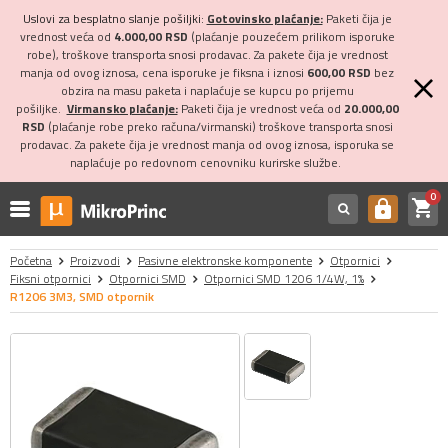
Uslovi za besplatno slanje pošiljki:
Gotovinsko plaćanje:
Paketi čija je
vrednost veća od
4.000,00 RSD
(plaćanje pouzećem prilikom isporuke
robe), troškove transporta snosi prodavac. Za pakete čija je vrednost
manja od ovog iznosa, cena isporuke je fiksna i iznosi
600,00 RSD
bez
obzira na masu paketa i naplaćuje se kupcu po prijemu
pošiljke.
Virmansko plaćanje:
Paketi čija je vrednost veća od
20.000,00
RSD
(plaćanje robe preko računa/virmanski) troškove transporta snosi
prodavac. Za pakete čija je vrednost manja od ovog iznosa, isporuka se
naplaćuje po redovnom cenovniku kurirske službe.
0
shopping_cart
https
Početna
Proizvodi
Pasivne elektronske komponente
Otpornici
Fiksni otpornici
Otpornici SMD
Otpornici SMD 1206 1/4W, 1%
R1206 3M3, SMD otpornik