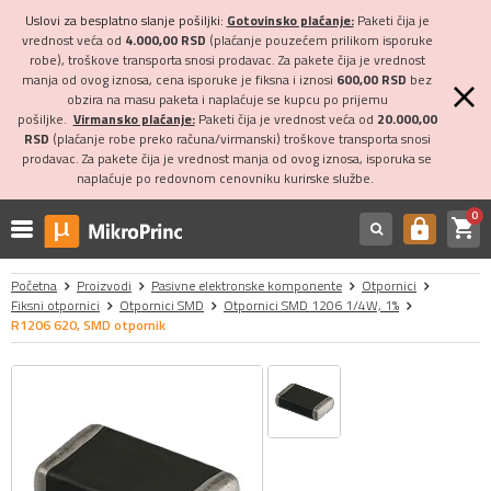
Uslovi za besplatno slanje pošiljki:
Gotovinsko plaćanje:
Paketi čija je
vrednost veća od
4.000,00 RSD
(plaćanje pouzećem prilikom isporuke
robe), troškove transporta snosi prodavac. Za pakete čija je vrednost
manja od ovog iznosa, cena isporuke je fiksna i iznosi
600,00 RSD
bez
obzira na masu paketa i naplaćuje se kupcu po prijemu
pošiljke.
Virmansko plaćanje:
Paketi čija je vrednost veća od
20.000,00
RSD
(plaćanje robe preko računa/virmanski) troškove transporta snosi
prodavac. Za pakete čija je vrednost manja od ovog iznosa, isporuka se
naplaćuje po redovnom cenovniku kurirske službe.
0
shopping_cart
https
Početna
Proizvodi
Pasivne elektronske komponente
Otpornici
Fiksni otpornici
Otpornici SMD
Otpornici SMD 1206 1/4W, 1%
R1206 620, SMD otpornik