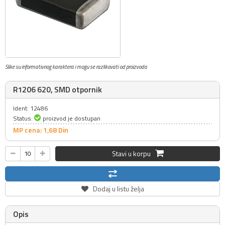
Slike su informativnog karaktera i mogu se razlikovati od proizvoda
R1206 620, SMD otpornik
Ident: 12486
Status:
proizvod je dostupan
MP cena: 1,
68
Din
Stavi u korpu
Dodaj u listu želja
Opis