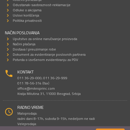
Odustanak-saobraznost-reklamacije
Odluke o akcijama
Uslovi korišćenja
Politika privatnosti
NAČIN POSLOVANJA
Uputstvo za online naručivanje proizvoda
Načini plaćanja
Dostava I preuzimanje robe
Dokument za evidentiranje poslovnih partnera
Potvrda o izvršenom evidentiranju za PDV
KONTAKT
011 36-29-000; 011 36-29-999
011 78-56-314 (fax)
office@mikroprinc.com
Kralja Milutina 31, 11000 Beograd, Srbija
RADNO VREME
Maloprodaja:
radni dani 8-17h, subota 9-15h, nedeljom ne radi
Veleprodaja:
radni dani 9-16h, subotom i nedeljom ne radi