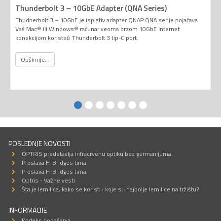
Thunderbolt 3 – 10GbE Adapter (QNA Series)
Thudnerbolt 3 – 10GbE je isplativ adapter QNAP QNA serije pojačava
Vaš Mac® ili Windows® računar veoma brzom 10GbE internet
konekcijom koristeći Thunderbolt 3 tip-C port.
Opširnije...
POSLEDNJE NOVOSTI
OPTRIS predstavlja infracrvenu optiku bez germanijuma
Proslava H-Bridges tima
Proslava H-Bridges tima
Optris - Važne vesti
Šta je lemilica, kako se koristi i koje su najbolje lemilice na tržištu?
INFORMACIJE
Kodeks ponašanja