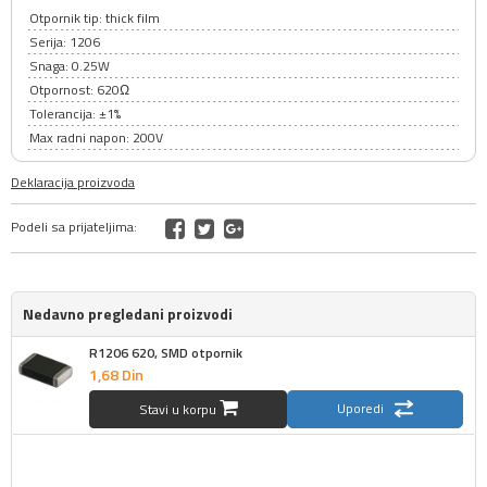
Otpornik tip: thick film
Serija: 1206
Snaga: 0.25W
Otpornost: 620Ω
Tolerancija: ±1%
Max radni napon: 200V
Deklaracija proizvoda
Podeli sa prijateljima:
Nedavno pregledani proizvodi
R1206 620, SMD otpornik
1,
68
Din
Uporedi
Stavi u korpu