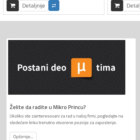
Detaljnije
Detal
Želite da radite u Mikro Princu?
Ukoliko ste zainteresovani za rad u našoj firmi, pogledajte na
sledećem linku trenutno otvorene pozicije za zaposlenje.
Opširnije...