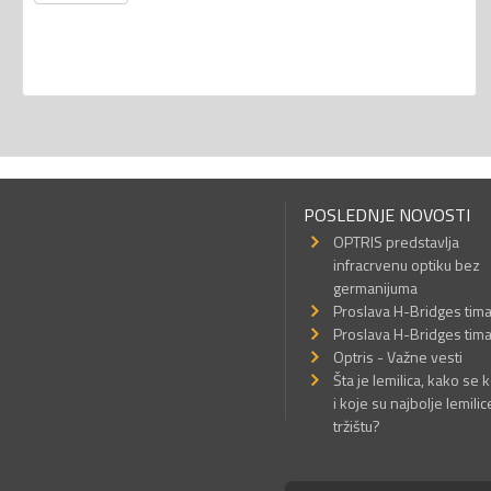
POSLEDNJE NOVOSTI
OPTRIS predstavlja
infracrvenu optiku bez
germanijuma
Proslava H-Bridges tim
Proslava H-Bridges tim
Optris - Važne vesti
Šta je lemilica, kako se k
i koje su najbolje lemilic
tržištu?