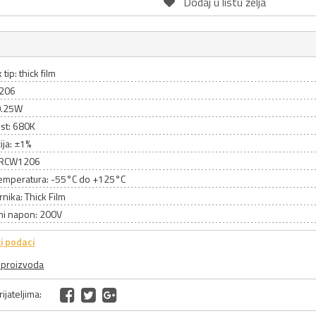
Dodaj u listu želja
tip: thick film
1206
0.25W
st: 680K
ija: ±1%
 CRCW1206
emperatura: -55°C do +125°C
rnika: Thick Film
ni napon: 200V
i podaci
a proizvoda
ijateljima: