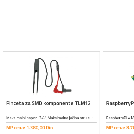
Pinceta za SMD komponente TLM12
RaspberryP
Maksimalni napon: 24V; Maksimalna jačina struje: 1A; Dužina kabla: 40cm; Veličina vrha pincete: 1.1 x 0.25mm;
MP cena:
1.380,
00
Din
MP cena:
8.7