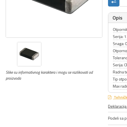
Opis
Otpornik 
Serija: 
Snaga: 
Otporno
Toleranc
Serija:
Radna t
Slike su informativnog karaktera i mogu se razlikovati od
proizvoda
Tip otpo
Max rad
Tehničk
Deklaracij
Podeli sa pr