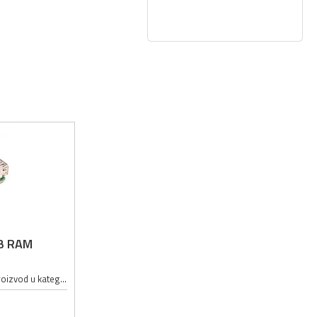
GB RAM
RaspberryPi 4 Model B je najnoviji proizvod u kategoriji Raspberry Pi računara. Između ostalog nudi revolucionarno povećanje brzine procesora, bolje performanse, bržu memoriju u poređenju sa prethodnom generacijom Raspberry Pi 3 Model...