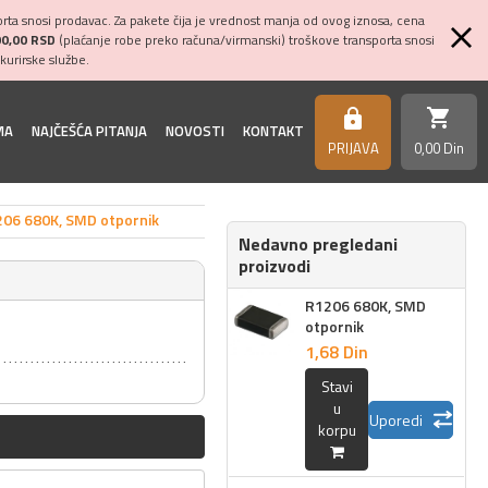
ta snosi prodavac. Za pakete čija je vrednost manja od ovog iznosa, cena
00,00 RSD
(plaćanje robe preko računa/virmanski) troškove transporta snosi
kurirske službe.
shopping_cart
https
MA
NAJČEŠĆA PITANJA
NOVOSTI
KONTAKT
PRIJAVA
0,
00
Din
06 680K, SMD otpornik
Nedavno pregledani
proizvodi
R1206 680K, SMD
otpornik
1,
68
Din
Stavi
u
Uporedi
korpu