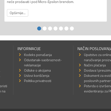
neće prodavati i pod Micro-Epsilon brendom.
Opširnije...
INFORMACIJE
NAČIN POSLOVANJ
Kodeks ponašanja
Uputstvo za onlin
Odustanak-saobraznost-
naručivanje proiz
reklamacije
Načini plaćanja
a
Odluke o akcijama
Dostava I preuzim
a
Uslovi korišćenja
Dokument za evid
Politika privatnosti
poslovnih partner
oristi
Potvrda o izvrše
e na
evidentiranju za 