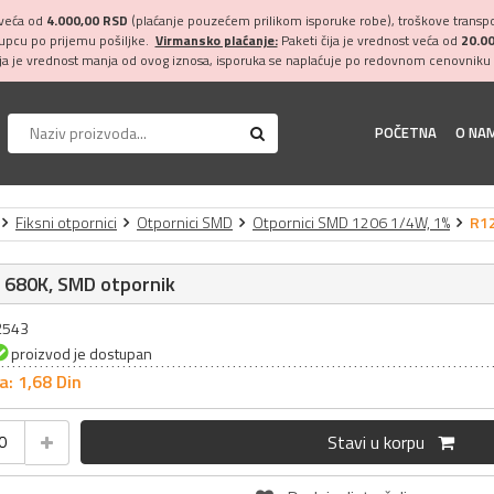
 veća od
4.000,00 RSD
(plaćanje pouzećem prilikom isporuke robe), troškove transpor
kupcu po prijemu pošiljke.
Virmansko plaćanje:
Paketi čija je vrednost veća od
20.0
ija je vrednost manja od ovog iznosa, isporuka se naplaćuje po redovnom cenovniku 
POČETNA
O NA
Fiksni otpornici
Otpornici SMD
Otpornici SMD 1206 1/4W, 1%
R12
 680K, SMD otpornik
32543
proizvod je dostupan
a: 1,
68
Din
Stavi u korpu