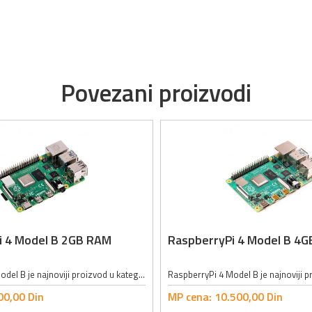
Povezani proizvodi
i 4 Model B 2GB RAM
RaspberryPi 4 Model B 4
RaspberryPi 4 Model B je najnoviji proizvod u kategoriji Raspberry Pi računara. Između ostalog nudi revolucionarno povećanje brzine procesora, bolje performanse, bržu memoriju u poređenju sa prethodnom generacijom Raspberry Pi 3 Model...
00,
00
Din
MP cena:
10.500,
00
Din