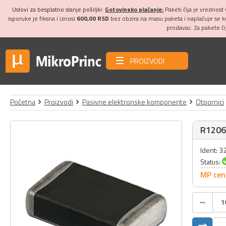
Uslovi za besplatno slanje pošiljki:
Gotovinsko plaćanje:
Paketi čija je vrednost
isporuke je fiksna i iznosi
600,00 RSD
bez obzira na masu paketa i naplaćuje se 
prodavac. Za pakete č
PROIZVODI
Početna
Proizvodi
Pasivne elektronske komponente
Otpornici
R1206
Ident: 
Status:
MP cen