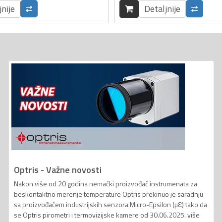
jnije
Detaljnije
Optris - Važne novosti
Nakon više od 20 godina nemački proizvođač instrumenata za
beskontaktno merenje temperature Optris prekinuo je saradnju
sa proizvođačem industrijskih senzora Micro-Epsilon (µƐ) tako da
se Optris pirometri i termovizijske kamere od 30.06.2025. više