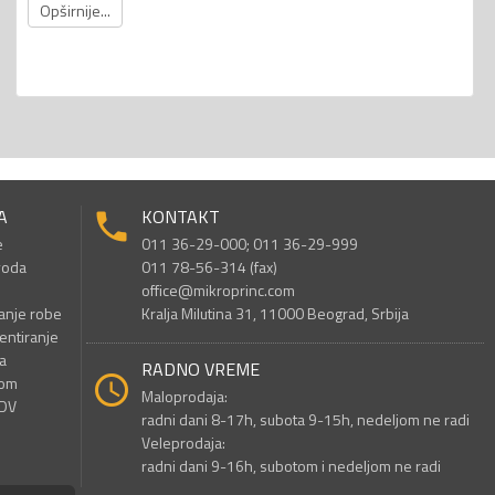
Opširnije...
A
KONTAKT
e
011 36-29-000; 011 36-29-999
voda
011 78-56-314 (fax)
office@mikroprinc.com
anje robe
Kralja Milutina 31, 11000 Beograd, Srbija
entiranje
a
RADNO VREME
nom
Maloprodaja:
PDV
radni dani 8-17h, subota 9-15h, nedeljom ne radi
Veleprodaja:
radni dani 9-16h, subotom i nedeljom ne radi