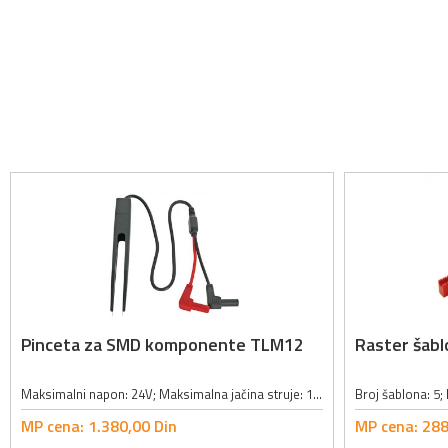
Pinceta za SMD komponente TLM12
Raster šabl
Maksimalni napon: 24V; Maksimalna jačina struje: 1A; Dužina kabla: 40cm; Veličina vrha pincete: 1.1 x 0.25mm;
MP cena:
1.380,
00
Din
MP cena:
288