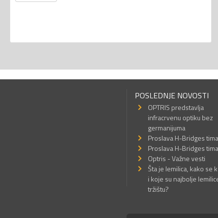
POSLEDNJE NOVOSTI
OPTRIS predstavlja
infracrvenu optiku bez
germanijuma
Proslava H-Bridges tim
Proslava H-Bridges tim
Optris - Važne vesti
Šta je lemilica, kako se k
i koje su najbolje lemilic
tržištu?