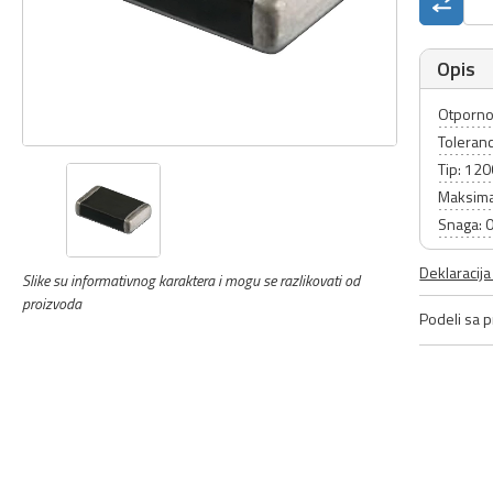
Opis
Otporno
Toleranc
Tip: 12
Maksima
Snaga: 
Deklaracij
Slike su informativnog karaktera i mogu se razlikovati od
proizvoda
Podeli sa pr