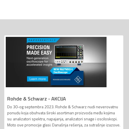
Rohde & Schwarz - AKCIJA
Do 30-og septembra 2023. Rohde & Schwarz nudi neverovatnu
ponudu koja obuhvata široki asortiman proizvoda među kojima
su: analizatori spektra, napajanja, analizatori snage i osciloskopi.
Moto ove promocije glasi: Današnja rešenja, za sutrašnje izazove.