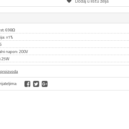
Dodaj u listu želja
st: 698Ω
ija: ±1%
06
lni napon: 200V
0.25W
a proizvoda
ijateljima: