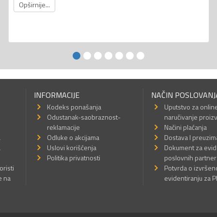
Opširnije...
INFORMACIJE
NAČIN POSLOVANJ
Kodeks ponašanja
Uputstvo za onlin
Odustanak-saobraznost-
naručivanje proiz
reklamacije
Načini plaćanja
a
Odluke o akcijama
Dostava I preuzim
a
Uslovi korišćenja
Dokument za evid
Politika privatnosti
poslovnih partner
oristi
Potvrda o izvrše
e na
evidentiranju za 