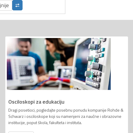
jnije
Osciloskopi za edukaciju
Dragi posetioci, pogledajte posebnu ponudu kompanije Rohde &
Schwarz i osciloskope koji su namenjeni za naučne i obrazovne
institucije, poput škola, fakulteta i instituta.