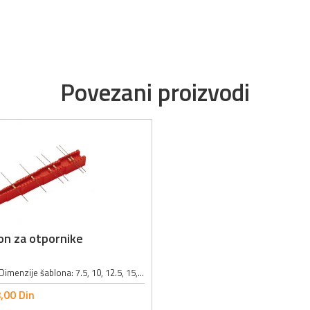
Povezani proizvodi
on za otpornike
Broj šablona: 5; Dimenzije šablona: 7.5, 10, 12.5, 15, 17.5mm; Boja: crvena;
,
00
Din