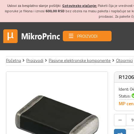
Uslovi za besplatno slanje pošiljki:
Gotovinsko plaćanje:
Paketi čija je vrednost
isporuke je fiksna i iznosi
600,00 RSD
bez obzira na masu paketa i naplaćuje se 
prodavac. Za pakete č
PROIZVODI
Početna
Proizvodi
Pasivne elektronske komponente
Otpornici
R1206
Ident: 
Status:
MP cen