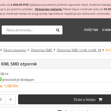
 veća od
4.000,00 RSD
(plaćanje pouzećem prilikom isporuke robe), troškove transpor
kupcu po prijemu pošiljke.
Virmansko plaćanje:
Paketi čija je vrednost veća od
20.0
ija je vrednost manja od ovog iznosa, isporuka se naplaćuje po redovnom cenovniku 
POČETNA
O NA
Fiksni otpornici
Otpornici SMD
Otpornici SMD 1206 1/4W, 1%
R12
 698, SMD otpornik
040614
proizvod je dostupan
a: 1,
68
Din
Stavi u korpu