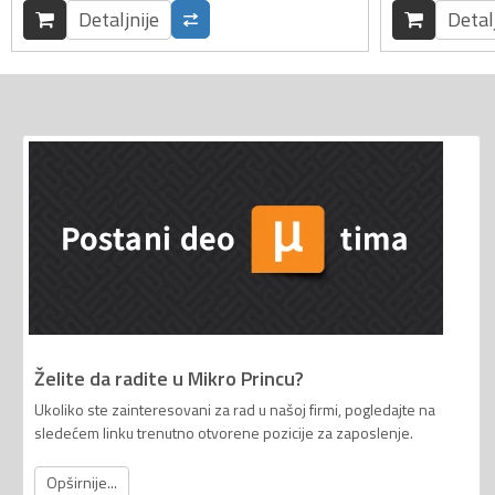
Detaljnije
Detal
Želite da radite u Mikro Princu?
Ukoliko ste zainteresovani za rad u našoj firmi, pogledajte na
sledećem linku trenutno otvorene pozicije za zaposlenje.
Opširnije...