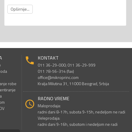
Opširnije...
A
KONTAKT
e
011 36-29-000; 011 36-29-999
voda
011 78-56-314 (fax)
office@mikroprinc.com
anje robe
Kralja Milutina 31, 11000 Beograd, Srbija
entiranje
a
RADNO VREME
nom
Maloprodaja:
PDV
radni dani 8-17h, subota 9-15h, nedeljom ne radi
Veleprodaja:
radni dani 9-16h, subotom i nedeljom ne radi