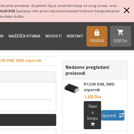
ta snosi prodavac. Za pakete čija je vrednost manja od ovog iznosa, cena
00,00 RSD
(plaćanje robe preko računa/virmanski) troškove transporta snosi
kurirske službe.
shopping_cart
https
MA
NAJČEŠĆA PITANJA
NOVOSTI
KONTAKT
PRIJAVA
0,
00
Din
06 698, SMD otpornik
Nedavno pregledani
proizvodi
R1206 698, SMD
otpornik
1,
68
Din
Stavi
u
Uporedi
korpu