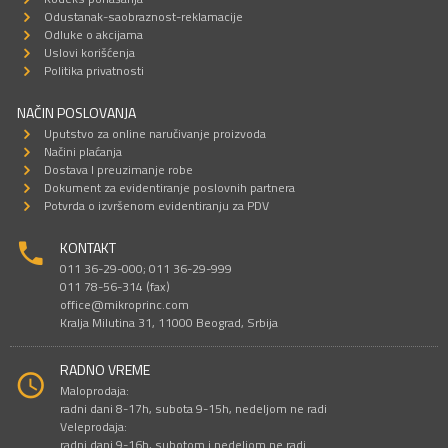
Odustanak-saobraznost-reklamacije
Odluke o akcijama
Uslovi korišćenja
Politika privatnosti
NAČIN POSLOVANJA
Uputstvo za online naručivanje proizvoda
Načini plaćanja
Dostava I preuzimanje robe
Dokument za evidentiranje poslovnih partnera
Potvrda o izvršenom evidentiranju za PDV
KONTAKT
011 36-29-000; 011 36-29-999
011 78-56-314 (fax)
office@mikroprinc.com
Kralja Milutina 31, 11000 Beograd, Srbija
RADNO VREME
Maloprodaja:
radni dani 8-17h, subota 9-15h, nedeljom ne radi
Veleprodaja:
radni dani 9-16h, subotom i nedeljom ne radi