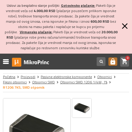
Uslovi za besplatno slanje pošiljki:
Gotovinsko plaćanje:
Paketi čija je
vrednost veća od
4.000,00 RSD
(plaćanje pouzećem prilikom isporuke
robe), troškove transporta snosi prodavac. Za pakete čija je vrednost
manja od ovog iznosa, cena isporuke je fiksna i iznosi
600,00 RSD
bez
obzira na masu paketa i naplaćuje se kupcu po prijemu
pošiljke.
Virmansko plaćanje:
Paketi čija je vrednost veća od
20.000,00
RSD
(plaćanje robe preko računa/virmanski) troškove transporta snosi
prodavac. Za pakete čija je vrednost manja od ovog iznosa, isporuka se
naplaćuje po redovnom cenovniku kurirske službe.
0
shopping_cart
https
Početna
Proizvodi
Pasivne elektronske komponente
Otpornici
Fiksni otpornici
Otpornici SMD
Otpornici SMD 1206 1/4W, 1%
R1206 7K5, SMD otpornik