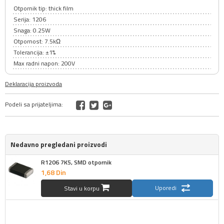
Otpornik tip: thick film
Serija: 1206
Snaga: 0.25W
Otpornost: 7.5kΩ
Tolerancija: ±1%
Max radni napon: 200V
Deklaracija proizvoda
Podeli sa prijateljima:
Nedavno pregledani proizvodi
R1206 7K5, SMD otpornik
1,
68
Din
Uporedi
Stavi u korpu