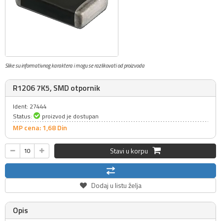
Slike su informativnog karaktera i mogu se razlikovati od proizvoda
R1206 7K5, SMD otpornik
Ident: 27444
Status:
proizvod je dostupan
MP cena: 1,
68
Din
Stavi u korpu
Dodaj u listu želja
Opis