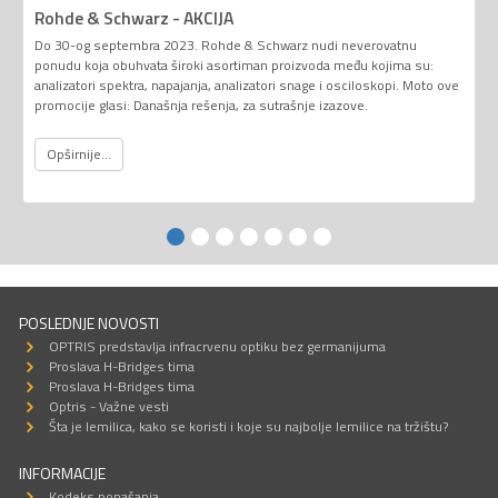
Rohde & Schwarz - AKCIJA
Do 30-og septembra 2023. Rohde & Schwarz nudi neverovatnu
ponudu koja obuhvata široki asortiman proizvoda među kojima su:
analizatori spektra, napajanja, analizatori snage i osciloskopi. Moto ove
promocije glasi: Današnja rešenja, za sutrašnje izazove.
Opširnije...
POSLEDNJE NOVOSTI
OPTRIS predstavlja infracrvenu optiku bez germanijuma
Proslava H-Bridges tima
Proslava H-Bridges tima
Optris - Važne vesti
Šta je lemilica, kako se koristi i koje su najbolje lemilice na tržištu?
INFORMACIJE
Kodeks ponašanja