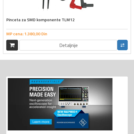
Pinceta za SMD komponente TLM12
MP cena:
1.380,
00
Din
Detaljnije