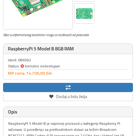
Slike su informativnog karaktera i mogu se razlikovati od proizvoda
RaspberryPi 5 Model B 8GB RAM
Ident: 086592
Status:
trenutno nedostupan
MP cena: 14.700,
00
Din
Dodaj u listu želja
Opis
RaspberryPi 5 Model B je najnoviji proizvod u kategoriji Raspberry Pi
računara. U poređenju sa prethodnikom dolazi sa bržim Broadcom
BCM2712, ARM Cortex-A76 procesorom na 2.4GHz, kao i VideoCore VII