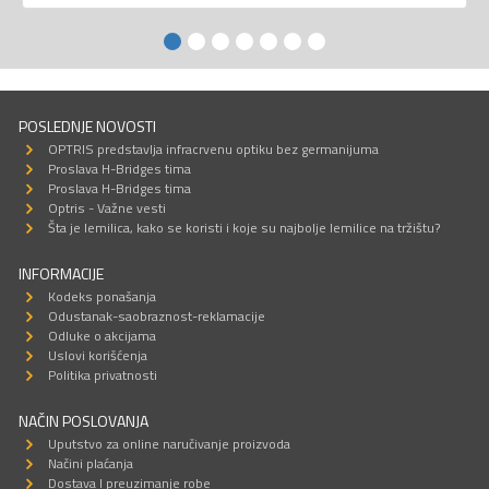
POSLEDNJE NOVOSTI
OPTRIS predstavlja infracrvenu optiku bez germanijuma
Proslava H-Bridges tima
Proslava H-Bridges tima
Optris - Važne vesti
Šta je lemilica, kako se koristi i koje su najbolje lemilice na tržištu?
INFORMACIJE
Kodeks ponašanja
Odustanak-saobraznost-reklamacije
Odluke o akcijama
Uslovi korišćenja
Politika privatnosti
NAČIN POSLOVANJA
Uputstvo za online naručivanje proizvoda
Načini plaćanja
Dostava I preuzimanje robe