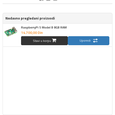
Nedavno pregledani proizvodi
RaspberryPi 5 Model B 8GB RAM
14.700,
00
Din
Uporedi
Stavi u korpu