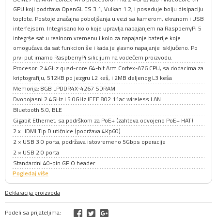
GPU koji podržava OpenGL ES 3.1, Vulkan 1.2, i poseduje bolju disipaciju
toplote. Postoje značajna poboljšanja u vezi sa kamerom, ekranom i USB
interfejsom. Integrisano kolo koje upravlja napajanjem na RaspberryPi 5
integrše sat u realnom vremenu i kolo za napajanje baterije koje
omogućava da sat funkcioniše i kada je glavno napajanje isključeno. Po
prvi put imamo RaspberryPi silicijum na vodećem proizvodu.
Procesor: 2.4GHz quad-core 64-bit Arm Cortex-A76 CPU, sa dodacima za
kriptografiju, 512KB po jezgru L2 keš, i 2MB deljenog L3 keša
Memorija: 8GB LPDDR4X-4267 SDRAM
Dvopojasni 2.4GHz i 5.0GHz IEEE 802.11ac wireless LAN
Bluetooth 5.0, BLE
Gigabit Ethernet, sa podrškom za PoE+ (zahteva odvojeno PoE+ HAT)
2 x HDMI Tip D utičnice (podržava 4Kp60)
2 × USB 3.0 porta, podržava istovremeno 5Gbps operacije
2 × USB 2.0 porta
Standardni 40-pin GPIO header
Pogledaj više
Deklaracija proizvoda
Podeli sa prijateljima: