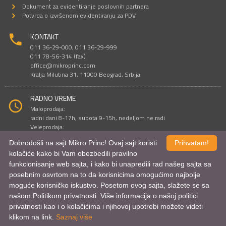
Dokument za evidentiranje poslovnih partnera
Potvrda o izvršenom evidentiranju za PDV
KONTAKT
011 36-29-000; 011 36-29-999
011 78-56-314 (fax)
office@mikroprinc.com
Kralja Milutina 31, 11000 Beograd, Srbija
RADNO VREME
Maloprodaja:
radni dani 8-17h, subota 9-15h, nedeljom ne radi
Veleprodaja:
radni dani 9-16h, subotom i nedeljom ne radi
Dobrodošli na sajt Mikro Princ! Ovaj sajt koristi
Prihvatam!
kolačiće kako bi Vam obezbedili pravilno
funkcionisanje web sajta, i kako bi unapredili rad našeg sajta sa
Sve cene su iskazane u dinarima. PDV je uračunat u cenu.
posebnim osvrtom na to da korisnicima omogućimo najbolje
© Mikro Princ 1999 - 2026. Sva prava su zadržana.
Kreirao
*nbgcreator
|
Izdrada Internet prodavnice
,
Izrada sajta
i
mobilnih
moguće korisničko iskustvo. Posetom ovog sajta, slažete se sa
aplikacija
i
SEO optimizacija
našom Politikom privatnosti. Više informacija o našoj politici
privatnosti kao i o kolačićima i njihovoj upotrebi možete videti
klikom na link.
Saznaj više
Uporednik proizvoda