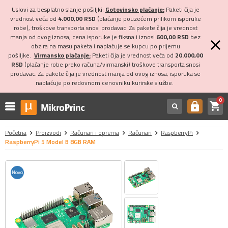
Uslovi za besplatno slanje pošiljki:
Gotovinsko plaćanje:
Paketi čija je
vrednost veća od
4.000,00 RSD
(plaćanje pouzećem prilikom isporuke
robe), troškove transporta snosi prodavac. Za pakete čija je vrednost
manja od ovog iznosa, cena isporuke je fiksna i iznosi
600,00 RSD
bez
obzira na masu paketa i naplaćuje se kupcu po prijemu
pošiljke.
Virmansko plaćanje:
Paketi čija je vrednost veća od
20.000,00
RSD
(plaćanje robe preko računa/virmanski) troškove transporta snosi
prodavac. Za pakete čija je vrednost manja od ovog iznosa, isporuka se
naplaćuje po redovnom cenovniku kurirske službe.
0
shopping_cart
https
Početna
Proizvodi
Računari i oprema
Računari
RaspberryPi
RaspberryPi 5 Model B 8GB RAM
Novo