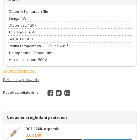
Otpornik tip: carbon film
Snaga: 1W
Otpornost: 120K
Tolerancija: ±5%
Serija: CR-100
Radna temperatura: -55°C do +85°C
Tip otpornika: Carbon Film
Max radni napon: 500V
Tehnički podaci
Deklaracija proizvoda
Podeli sa prijateljima:
Nedavno pregledani proizvodi
RC1 120K, otpornik
3,
60
Din