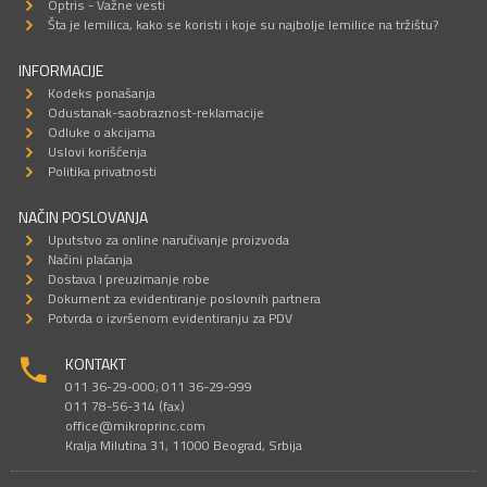
Optris - Važne vesti
Šta je lemilica, kako se koristi i koje su najbolje lemilice na tržištu?
INFORMACIJE
Kodeks ponašanja
Odustanak-saobraznost-reklamacije
Odluke o akcijama
Uslovi korišćenja
Politika privatnosti
NAČIN POSLOVANJA
Uputstvo za online naručivanje proizvoda
Načini plaćanja
Dostava I preuzimanje robe
Dokument za evidentiranje poslovnih partnera
Potvrda o izvršenom evidentiranju za PDV
KONTAKT
011 36-29-000; 011 36-29-999
011 78-56-314 (fax)
office@mikroprinc.com
Kralja Milutina 31, 11000 Beograd, Srbija