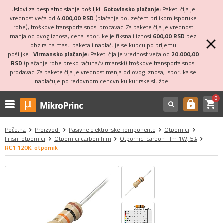
Uslovi za besplatno slanje pošiljki:
Gotovinsko plaćanje:
Paketi čija je
vrednost veća od
4.000,00 RSD
(plaćanje pouzećem prilikom isporuke
robe), troškove transporta snosi prodavac. Za pakete čija je vrednost
manja od ovog iznosa, cena isporuke je fiksna i iznosi
600,00 RSD
bez
obzira na masu paketa i naplaćuje se kupcu po prijemu
pošiljke.
Virmansko plaćanje:
Paketi čija je vrednost veća od
20.000,00
RSD
(plaćanje robe preko računa/virmanski) troškove transporta snosi
prodavac. Za pakete čija je vrednost manja od ovog iznosa, isporuka se
naplaćuje po redovnom cenovniku kurirske službe.
0
shopping_cart
https
Početna
Proizvodi
Pasivne elektronske komponente
Otpornici
Fiksni otpornici
Otpornici carbon film
Otpornici carbon film 1W, 5%
RC1 120K, otpornik