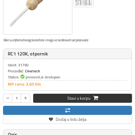
Slike su informativnog karaktera i mogu se razlikovati od proizvoda
RC1 120K, otpornik
Ident: 31760
Proizođač:
Cinetech
Status:
proizvod je dostupan
MP cena: 3,
60
Din
Stavi u korpu
Dodaj u listu želja
Opis