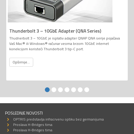
Thunderbolt 3 – 10GbE Adapter (QNA Series)
Thudnerbolt 3 – 10GbE je isplativ adapter QNAP QNA serije pojačava
Vaš Mac® ili Windows® računar veoma brzom 10GbE internet
konekcijom koristeći Thunderbolt 3 tip-C port.
Opširnije...
POSLEDNJE NOVOSTI
OPTRIS predstavlja infracrvenu optiku bez germanijuma
Proslava H-Bridges tima
Proslava H-Bridges tima