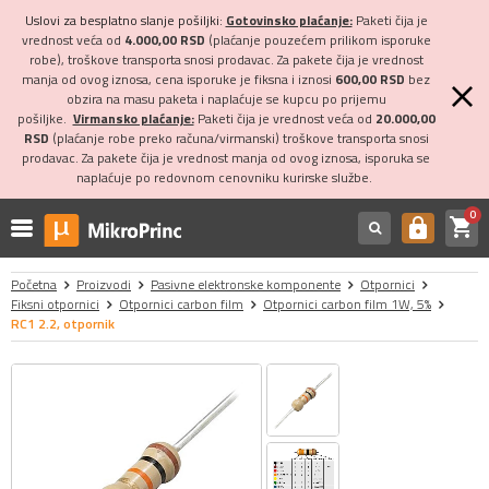
Uslovi za besplatno slanje pošiljki:
Gotovinsko plaćanje:
Paketi čija je
vrednost veća od
4.000,00 RSD
(plaćanje pouzećem prilikom isporuke
robe), troškove transporta snosi prodavac. Za pakete čija je vrednost
manja od ovog iznosa, cena isporuke je fiksna i iznosi
600,00 RSD
bez
obzira na masu paketa i naplaćuje se kupcu po prijemu
pošiljke.
Virmansko plaćanje:
Paketi čija je vrednost veća od
20.000,00
RSD
(plaćanje robe preko računa/virmanski) troškove transporta snosi
prodavac. Za pakete čija je vrednost manja od ovog iznosa, isporuka se
naplaćuje po redovnom cenovniku kurirske službe.
0
shopping_cart
https
Početna
Proizvodi
Pasivne elektronske komponente
Otpornici
Fiksni otpornici
Otpornici carbon film
Otpornici carbon film 1W, 5%
RC1 2.2, otpornik