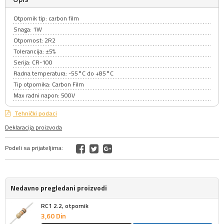
Otpornik tip: carbon film
Snaga: 1W
Otpornost: 2R2
Tolerancija: ±5%
Serija: CR-100
Radna temperatura: -55°C do +85°C
Tip otpornika: Carbon Film
Max radni napon: 500V
Tehnički podaci
Deklaracija proizvoda
Podeli sa prijateljima:
Nedavno pregledani proizvodi
RC1 2.2, otpornik
3,
60
Din