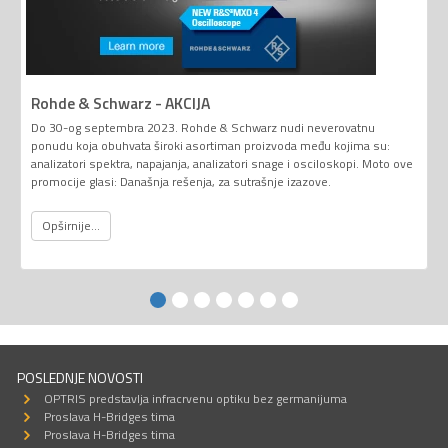
Rohde & Schwarz - AKCIJA
Do 30-og septembra 2023. Rohde & Schwarz nudi neverovatnu
ponudu koja obuhvata široki asortiman proizvoda među kojima su:
analizatori spektra, napajanja, analizatori snage i osciloskopi. Moto ove
promocije glasi: Današnja rešenja, za sutrašnje izazove.
Opširnije...
POSLEDNJE NOVOSTI
OPTRIS predstavlja infracrvenu optiku bez germanijuma
Proslava H-Bridges tima
Proslava H-Bridges tima