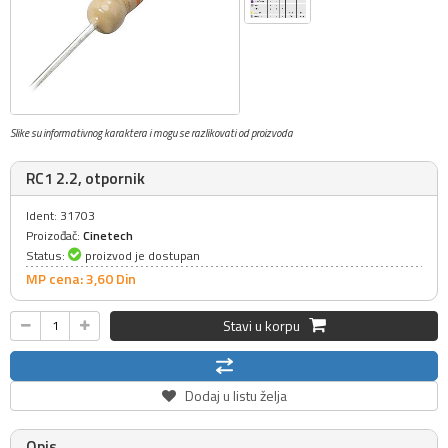
Slike su informativnog karaktera i mogu se razlikovati od proizvoda
RC1 2.2, otpornik
Ident: 31703
Proizođač:
Cinetech
Status:
proizvod je dostupan
MP cena: 3,
60
Din
Stavi u korpu
Dodaj u listu želja
Opis