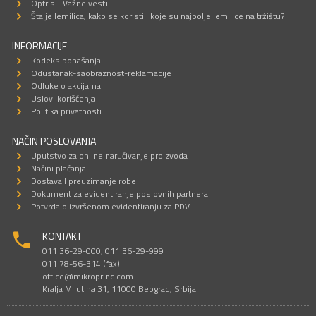
Optris - Važne vesti
Šta je lemilica, kako se koristi i koje su najbolje lemilice na tržištu?
INFORMACIJE
Kodeks ponašanja
Odustanak-saobraznost-reklamacije
Odluke o akcijama
Uslovi korišćenja
Politika privatnosti
NAČIN POSLOVANJA
Uputstvo za online naručivanje proizvoda
Načini plaćanja
Dostava I preuzimanje robe
Dokument za evidentiranje poslovnih partnera
Potvrda o izvršenom evidentiranju za PDV
KONTAKT
011 36-29-000; 011 36-29-999
011 78-56-314 (fax)
office@mikroprinc.com
Kralja Milutina 31, 11000 Beograd, Srbija