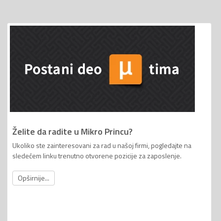
Želite da radite u Mikro Princu?
Ukoliko ste zainteresovani za rad u našoj firmi, pogledajte na
sledećem linku trenutno otvorene pozicije za zaposlenje.
Opširnije...