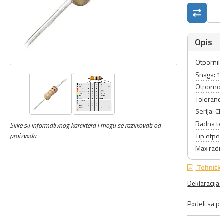
Opis
Otpornik
Snaga: 
Otporno
Toleranc
Serija: 
Radna t
Slike su informativnog karaktera i mogu se razlikovati od
proizvoda
Tip otpo
Max rad
Tehničk
Deklaracij
Podeli sa pr