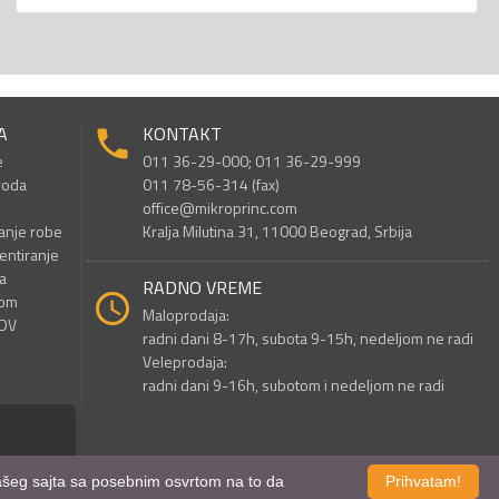
A
KONTAKT
e
011 36-29-000; 011 36-29-999
voda
011 78-56-314 (fax)
office@mikroprinc.com
anje robe
Kralja Milutina 31, 11000 Beograd, Srbija
entiranje
a
RADNO VREME
nom
Maloprodaja:
PDV
radni dani 8-17h, subota 9-15h, nedeljom ne radi
Veleprodaja:
radni dani 9-16h, subotom i nedeljom ne radi
 našeg sajta sa posebnim osvrtom na to da
Prihvatam!