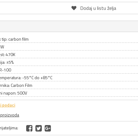
Dodaj u listu želja
 tip: carbon film
1W
st: 470K
ija: ±5%
CR-100
emperatura: -55°C do +85°C
rnika: Carbon Film
ni napon: 500V
i podaci
a proizvoda
ijateljima: