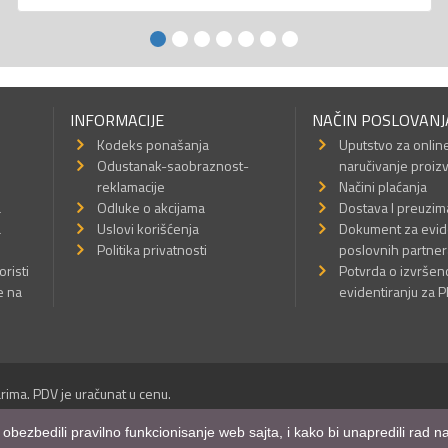
INFORMACIJE
NAČIN POSLOVANJ
Kodeks ponašanja
Uputstvo za onlin
Odustanak-saobraznost-
naručivanje proiz
reklamacije
Načini plaćanja
a
Odluke o akcijama
Dostava I preuzim
a
Uslovi korišćenja
Dokument za evid
Politika privatnosti
poslovnih partner
oristi
Potvrda o izvrše
e na
evidentiranju za 
rima. PDV je uračunat u cenu.
Sva prava su zadržana.
m obezbedili pravilno funkcionisanje web sajta, i kako bi unapredili rad
a Internet prodavnice
,
Izrada sajta
i
mobilnih aplikacija
i
SEO optimizacija