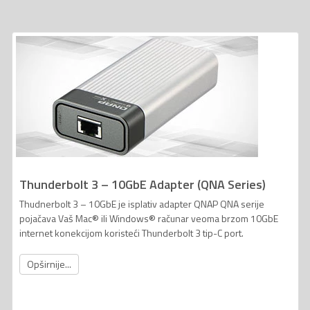
Thunderbolt 3 – 10GbE Adapter (QNA Series)
Thudnerbolt 3 – 10GbE je isplativ adapter QNAP QNA serije
pojačava Vaš Mac® ili Windows® računar veoma brzom 10GbE
internet konekcijom koristeći Thunderbolt 3 tip-C port.
Opširnije...