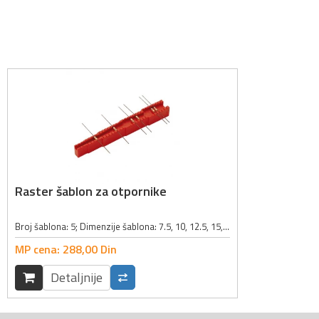
Raster šablon za otpornike
Broj šablona: 5; Dimenzije šablona: 7.5, 10, 12.5, 15, 17.5mm; Boja: crvena;
MP cena:
288,
00
Din
Detaljnije