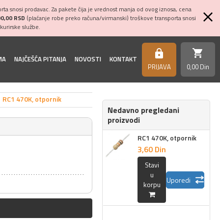
ta snosi prodavac. Za pakete čija je vrednost manja od ovog iznosa, cena
00,00 RSD
(plaćanje robe preko računa/virmanski) troškove transporta snosi
kurirske službe.
shopping_cart
https
MA
NAJČEŠĆA PITANJA
NOVOSTI
KONTAKT
PRIJAVA
0,
00
Din
RC1 470K, otpornik
Nedavno pregledani
proizvodi
RC1 470K, otpornik
3,
60
Din
Stavi
u
Uporedi
korpu