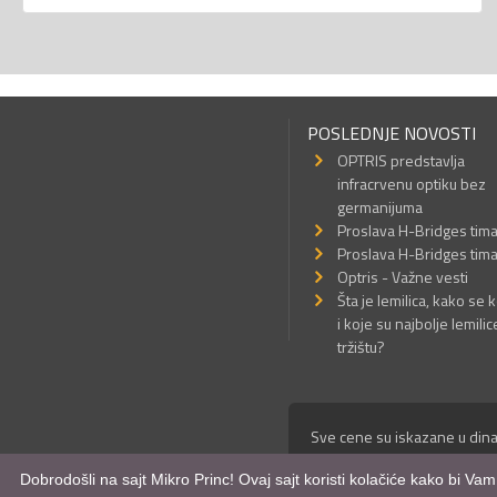
POSLEDNJE NOVOSTI
OPTRIS predstavlja
infracrvenu optiku bez
germanijuma
Proslava H-Bridges tim
Proslava H-Bridges tim
Optris - Važne vesti
Šta je lemilica, kako se k
i koje su najbolje lemilic
tržištu?
Sve cene su iskazane u dina
© Mikro Princ 1999 - 2026. 
Dobrodošli na sajt Mikro Princ! Ovaj sajt koristi kolačiće kako bi Va
Kreirao
*nbgcreator
|
Izdrad