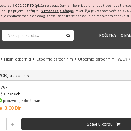
 veća od
4.000,00 RSD
(plaćanje pouzećem prilikom isporuke robe), troškove transpor
kupcu po prijemu pošiljke.
Virmansko plaćanje:
Paketi čija je vrednost veća od
20.0
ija je vrednost manja od ovog iznosa, isporuka se naplaćuje po redovnom cenovniku 
POČETNA
O NA
Fiksni otpornici
Otpornici carbon film
Otpornici carbon film 1W, 5%
0K, otpornik
31767
ač:
Cinetech
proizvod je dostupan
a: 3,
60
Din
Stavi u korpu