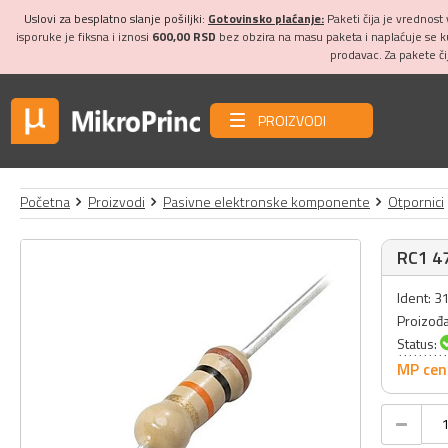
Uslovi za besplatno slanje pošiljki:
Gotovinsko plaćanje:
Paketi čija je vrednost
isporuke je fiksna i iznosi
600,00 RSD
bez obzira na masu paketa i naplaćuje se 
prodavac. Za pakete č
PROIZVODI
Početna
Proizvodi
Pasivne elektronske komponente
Otpornici
RC1 47
Ident: 
Proizođ
Status:
MP cen