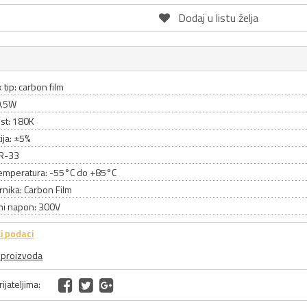
Dodaj u listu želja
 tip: carbon film
0.5W
st: 180K
ija: ±5%
CR-33
emperatura: -55°C do +85°C
rnika: Carbon Film
ni napon: 300V
i podaci
a proizvoda
ijateljima: