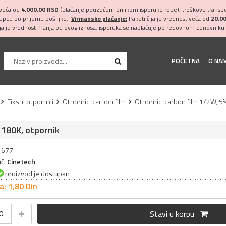
 veća od
4.000,00 RSD
(plaćanje pouzećem prilikom isporuke robe), troškove transpor
kupcu po prijemu pošiljke.
Virmansko plaćanje:
Paketi čija je vrednost veća od
20.0
ija je vrednost manja od ovog iznosa, isporuka se naplaćuje po redovnom cenovniku 
POČETNA
O NA
Fiksni otpornici
Otpornici carbon film
Otpornici carbon film 1/2W, 5
 180K, otpornik
31677
ač:
Cinetech
proizvod je dostupan
a: 1,
80
Din
Stavi u korpu