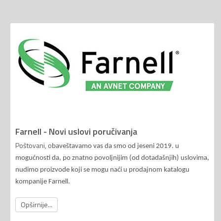
Farnell - Novi uslovi poručivanja
Poštovani, o
baveštavamo vas da smo od jeseni 2019. u
mogućnosti da, po znatno povoljnijim (od dotadašnjih) uslovima,
nudimo proizvode koji se mogu naći u prodajnom katalogu
kompanije Farnell.
Opširnije...