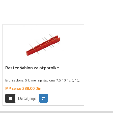
Raster šablon za otpornike
Broj šablona: 5; Dimenzije šablona: 7.5, 10, 12.5, 15, 17.5mm; Boja: crvena;
MP cena:
288,
00
Din
Detaljnije