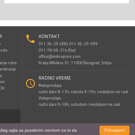
A
KONTAKT
e
011 36-29-000; 011 36-29-999
voda
011 78-56-314 (fax)
office@mikroprinc.com
anje robe
Kralja Milutina 31, 11000 Beograd, Srbija
entiranje
a
RADNO VREME
nom
Maloprodaja:
PDV
radni dani 8-17h, subota 9-15h, nedeljom ne radi
Veleprodaja:
radni dani 9-16h, subotom i nedeljom ne radi
 našeg sajta sa posebnim osvrtom na to da
Prihvatam!