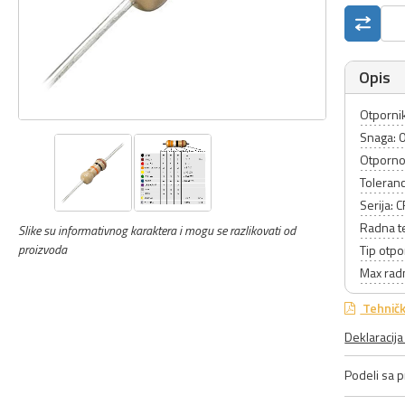
Opis
Otpornik
Snaga: 
Otporno
Toleranc
Serija: 
Radna t
Slike su informativnog karaktera i mogu se razlikovati od
proizvoda
Tip otpo
Max rad
Tehničk
Deklaracij
Podeli sa pr