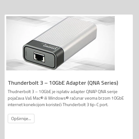
Thunderbolt 3 – 10GbE Adapter (QNA Series)
Thudnerbolt 3 – 10GbE je isplativ adapter QNAP QNA serije
pojačava Vaš Mac® ili Windows® računar veoma brzom 10GbE
internet konekcijom koristeći Thunderbolt 3 tip-C port.
Opširnije...