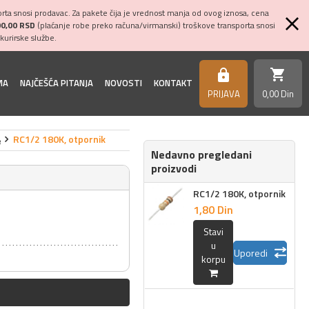
ta snosi prodavac. Za pakete čija je vrednost manja od ovog iznosa, cena
00,00 RSD
(plaćanje robe preko računa/virmanski) troškove transporta snosi
kurirske službe.
shopping_cart
https
MA
NAJČEŠĆA PITANJA
NOVOSTI
KONTAKT
PRIJAVA
0,
00
Din
%
RC1/2 180K, otpornik
Nedavno pregledani
proizvodi
RC1/2 180K, otpornik
1,
80
Din
Stavi
u
Uporedi
korpu