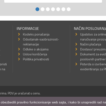
INFORMACIJE
NAČIN POSLOVANJ
Kodeks ponašanja
Uputstvo za onlin
Odustanak-saobraznost-
naručivanje proiz
reklamacije
Načini plaćanja
a
Odluke o akcijama
Dostava I preuzim
a
Uslovi korišćenja
Dokument za evid
Politika privatnosti
poslovnih partner
oristi
Potvrda o izvrše
e na
evidentiranju za 
rima. PDV je uračunat u cenu.
Sva prava su zadržana.
m obezbedili pravilno funkcionisanje web sajta, i kako bi unapredili rad
a Internet prodavnice
,
Izrada sajta
i
mobilnih aplikacija
i
SEO optimizacija