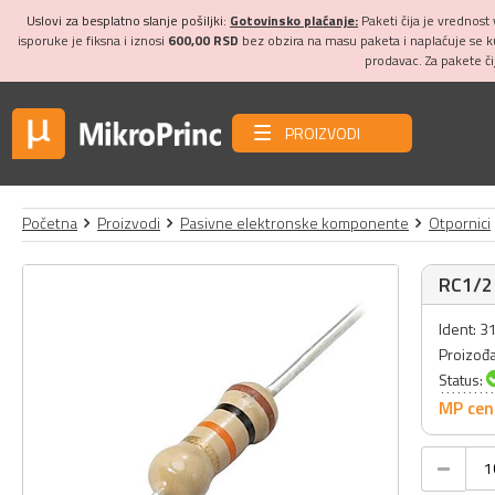
Uslovi za besplatno slanje pošiljki:
Gotovinsko plaćanje:
Paketi čija je vrednost
isporuke je fiksna i iznosi
600,00 RSD
bez obzira na masu paketa i naplaćuje se 
prodavac. Za pakete č
PROIZVODI
Početna
Proizvodi
Pasivne elektronske komponente
Otpornici
RC1/2
Ident: 
Proizođ
Status:
MP cen