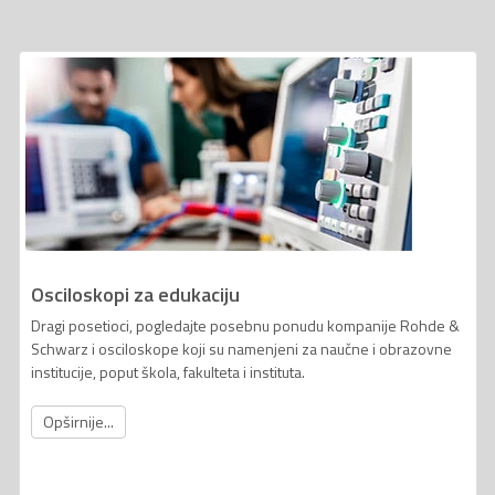
Osciloskopi za edukaciju
Dragi posetioci, pogledajte posebnu ponudu kompanije Rohde &
Schwarz i osciloskope koji su namenjeni za naučne i obrazovne
institucije, poput škola, fakulteta i instituta.
Opširnije...