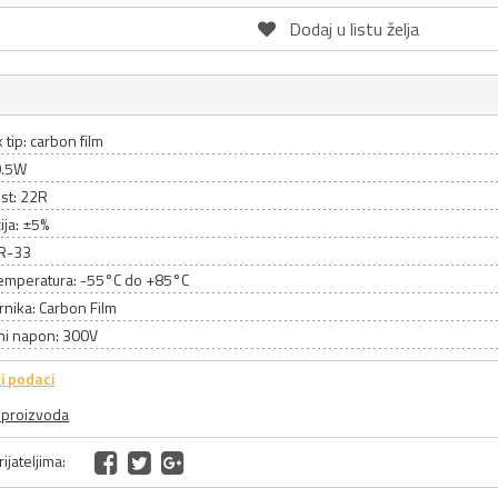
Dodaj u listu želja
 tip: carbon film
0.5W
st: 22R
ija: ±5%
CR-33
emperatura: -55°C do +85°C
rnika: Carbon Film
ni napon: 300V
i podaci
a proizvoda
ijateljima: