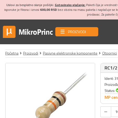
Uslovi za besplatno slanje pošiljki:
Gotovinsko plaćanje:
Paketi čija je vrednost
isporuke je fiksna i iznosi
600,00 RSD
bez obzira na masu paketa i naplaćuje se 
prodavac. Za pakete č
PROIZVODI
Početna
Proizvodi
Pasivne elektronske komponente
Otpornici
RC1/2 
Ident: 
Proizođ
Status:
MP cen