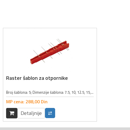
Raster šablon za otpornike
Broj šablona: 5; Dimenzije šablona: 7.5, 10, 12.5, 15, 17.5mm; Boja: crvena;
MP cena:
288,
00
Din
Detaljnije