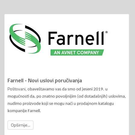
Farnell - Novi uslovi poručivanja
Poštovani, o
baveštavamo vas da smo od jeseni 2019. u
mogućnosti da, po znatno povoljnijim (od dotadašnjih) uslovima,
nudimo proizvode koji se mogu naći u prodajnom katalogu
kompanije Farnell.
Opširnije...