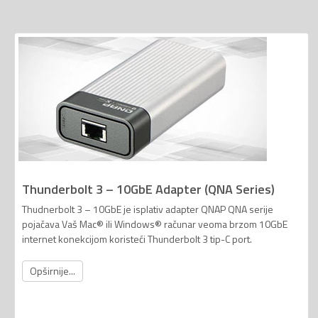
Thunderbolt 3 – 10GbE Adapter (QNA Series)
Thudnerbolt 3 – 10GbE je isplativ adapter QNAP QNA serije
pojačava Vaš Mac® ili Windows® računar veoma brzom 10GbE
internet konekcijom koristeći Thunderbolt 3 tip-C port.
Opširnije...