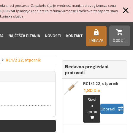
ta snosi prodavac. Za pakete čija je vrednost manja od ovog iznosa, cena
00,00 RSD
(plaćanje robe preko računa/virmanski) troškove transporta snosi
kurirske službe.
shopping_cart
https
MA
NAJČEŠĆA PITANJA
NOVOSTI
KONTAKT
PRIJAVA
0,
00
Din
%
RC1/2 22, otpornik
Nedavno pregledani
proizvodi
RC1/2 22, otpornik
1,
80
Din
Stavi
u
Uporedi
korpu