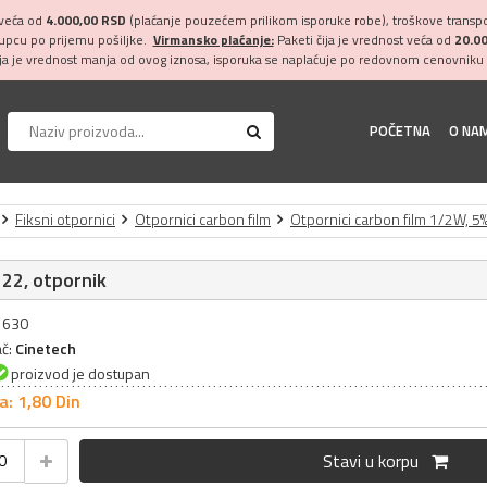
 veća od
4.000,00 RSD
(plaćanje pouzećem prilikom isporuke robe), troškove transpor
kupcu po prijemu pošiljke.
Virmansko plaćanje:
Paketi čija je vrednost veća od
20.0
ija je vrednost manja od ovog iznosa, isporuka se naplaćuje po redovnom cenovniku 
POČETNA
O NA
Fiksni otpornici
Otpornici carbon film
Otpornici carbon film 1/2W, 5
22, otpornik
31630
ač:
Cinetech
proizvod je dostupan
a: 1,
80
Din
Stavi u korpu