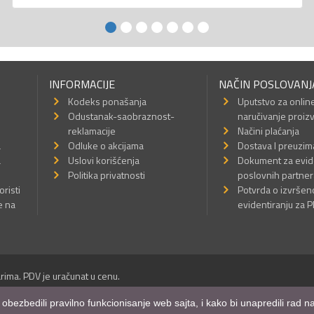
INFORMACIJE
NAČIN POSLOVANJ
Kodeks ponašanja
Uputstvo za onlin
Odustanak-saobraznost-
naručivanje proiz
reklamacije
Načini plaćanja
a
Odluke o akcijama
Dostava I preuzim
a
Uslovi korišćenja
Dokument za evid
Politika privatnosti
poslovnih partner
oristi
Potvrda o izvrše
e na
evidentiranju za 
rima. PDV je uračunat u cenu.
Sva prava su zadržana.
m obezbedili pravilno funkcionisanje web sajta, i kako bi unapredili rad
a Internet prodavnice
,
Izrada sajta
i
mobilnih aplikacija
i
SEO optimizacija