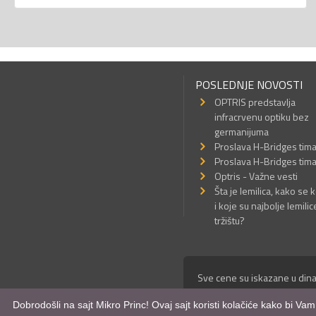
POSLEDNJE NOVOSTI
OPTRIS predstavlja
infracrvenu optiku bez
germanijuma
Proslava H-Bridges tim
Proslava H-Bridges tim
Optris - Važne vesti
Šta je lemilica, kako se k
i koje su najbolje lemilic
tržištu?
Sve cene su iskazane u dina
© Mikro Princ 1999 - 2026. 
Dobrodošli na sajt Mikro Princ! Ovaj sajt koristi kolačiće kako bi Va
Kreirao
*nbgcreator
|
Izdrad