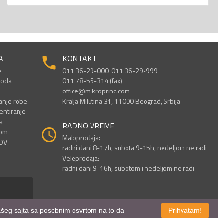
A
KONTAKT
e
011 36-29-000; 011 36-29-999
voda
011 78-56-314 (fax)
office@mikroprinc.com
anje robe
Kralja Milutina 31, 11000 Beograd, Srbija
entiranje
a
RADNO VREME
nom
Maloprodaja:
PDV
radni dani 8-17h, subota 9-15h, nedeljom ne radi
Veleprodaja:
radni dani 9-16h, subotom i nedeljom ne radi
 našeg sajta sa posebnim osvrtom na to da
Prihvatam!