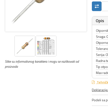
Opis
Otpornik
Snaga: 
Otporno
Toleranc
Serija: 
Radna t
Slike su informativnog karaktera i mogu se razlikovati od
proizvoda
Tip otpo
Max rad
Tehničk
Deklaracij
Podeli sa pr