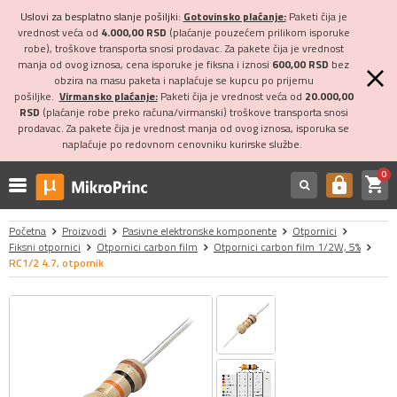
Uslovi za besplatno slanje pošiljki:
Gotovinsko plaćanje:
Paketi čija je
vrednost veća od
4.000,00 RSD
(plaćanje pouzećem prilikom isporuke
robe), troškove transporta snosi prodavac. Za pakete čija je vrednost
manja od ovog iznosa, cena isporuke je fiksna i iznosi
600,00 RSD
bez
obzira na masu paketa i naplaćuje se kupcu po prijemu
pošiljke.
Virmansko plaćanje:
Paketi čija je vrednost veća od
20.000,00
RSD
(plaćanje robe preko računa/virmanski) troškove transporta snosi
prodavac. Za pakete čija je vrednost manja od ovog iznosa, isporuka se
naplaćuje po redovnom cenovniku kurirske službe.
0
shopping_cart
https
Početna
Proizvodi
Pasivne elektronske komponente
Otpornici
Fiksni otpornici
Otpornici carbon film
Otpornici carbon film 1/2W, 5%
RC1/2 4.7, otpornik