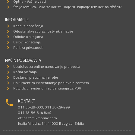
Optris - Važne vesti
Šta je lemilica, kako se koristi i koje su najbolje lemilice na tržištu?
INFORMACIJE
Kodeks ponašanja
Odustanak-saobraznost-reklamacije
Odluke o akcijama
Uslovi korišćenja
Politika privatnosti
NAČIN POSLOVANJA
Uputstvo za online naručivanje proizvoda
Načini plaćanja
Dostava I preuzimanje robe
Dokument za evidentiranje poslovnih partnera
Potvrda o izvršenom evidentiranju za PDV
KONTAKT
011 36-29-000; 011 36-29-999
011 78-56-314 (fax)
office@mikroprinc.com
Kralja Milutina 31, 11000 Beograd, Srbija