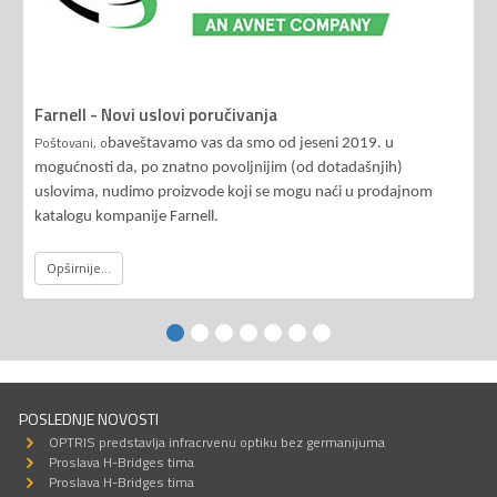
Farnell - Novi uslovi poručivanja
Poštovani, o
baveštavamo vas da smo od jeseni 2019. u
mogućnosti da, po znatno povoljnijim (od dotadašnjih)
uslovima, nudimo proizvode koji se mogu naći u prodajnom
katalogu kompanije Farnell.
Opširnije...
POSLEDNJE NOVOSTI
OPTRIS predstavlja infracrvenu optiku bez germanijuma
Proslava H-Bridges tima
Proslava H-Bridges tima