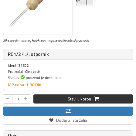
Slike su informativnog karaktera i mogu se razlikovati od proizvoda
RC1/2 4.7, otpornik
Ident: 31622
Proizođač:
Cinetech
Status:
proizvod je dostupan
MP cena: 1,
80
Din
Stavi u korpu
Dodaj u listu želja
Opis