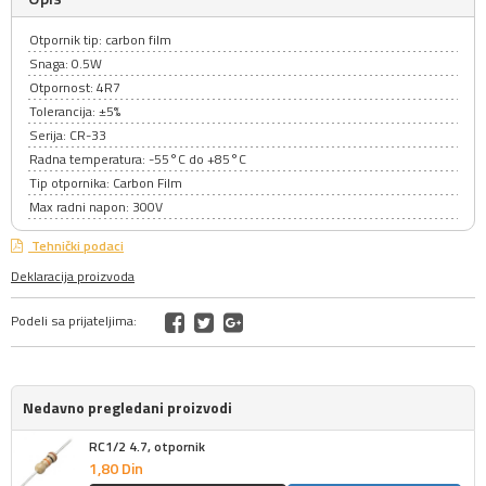
Otpornik tip: carbon film
Snaga: 0.5W
Otpornost: 4R7
Tolerancija: ±5%
Serija: CR-33
Radna temperatura: -55°C do +85°C
Tip otpornika: Carbon Film
Max radni napon: 300V
Tehnički podaci
Deklaracija proizvoda
Podeli sa prijateljima:
Nedavno pregledani proizvodi
RC1/2 4.7, otpornik
1,
80
Din