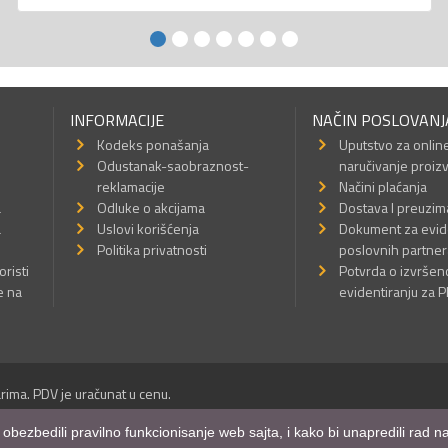
INFORMACIJE
NAČIN POSLOVANJ
Kodeks ponašanja
Uputstvo za onlin
Odustanak-saobraznost-
naručivanje proiz
reklamacije
Načini plaćanja
a
Odluke o akcijama
Dostava I preuzim
a
Uslovi korišćenja
Dokument za evid
Politika privatnosti
poslovnih partner
oristi
Potvrda o izvrše
e na
evidentiranju za 
rima. PDV je uračunat u cenu.
Sva prava su zadržana.
m obezbedili pravilno funkcionisanje web sajta, i kako bi unapredili rad
a Internet prodavnice
,
Izrada sajta
i
mobilnih aplikacija
i
SEO optimizacija