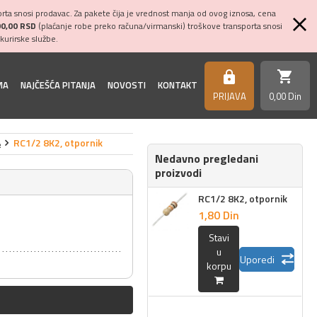
ta snosi prodavac. Za pakete čija je vrednost manja od ovog iznosa, cena
00,00 RSD
(plaćanje robe preko računa/virmanski) troškove transporta snosi
kurirske službe.
shopping_cart
https
MA
NAJČEŠĆA PITANJA
NOVOSTI
KONTAKT
PRIJAVA
0,
00
Din
%
RC1/2 8K2, otpornik
Nedavno pregledani
proizvodi
RC1/2 8K2, otpornik
1,
80
Din
Stavi
u
Uporedi
korpu