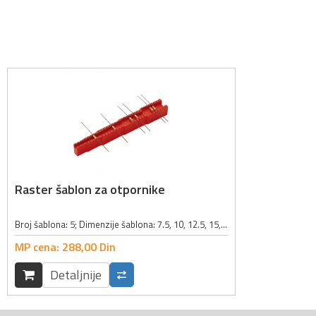
Raster šablon za otpornike
Broj šablona: 5; Dimenzije šablona: 7.5, 10, 12.5, 15, 17.5mm; Boja: crvena;
MP cena:
288,
00
Din
Detaljnije