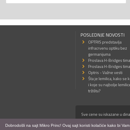
POSLEDNJE NOVOSTI
OPTRIS predstavlja
infracrvenu optiku bez
germanijuma
Proslava H-Bridges tim
Proslava H-Bridges tim
Optris - Važne vesti
Šta je lemilica, kako se k
i koje su najbolje lemilic
tržištu?
Sve cene su iskazane u dina
© Mikro Princ 1999 - 2026. 
Dobrodošli na sajt Mikro Princ! Ovaj sajt koristi kolačiće kako bi Va
Kreirao
*nbgcreator
|
Izdrad