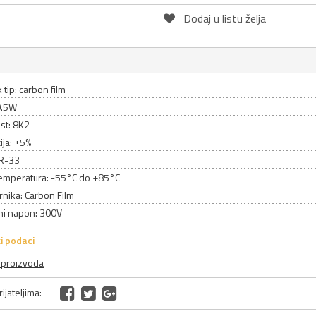
Dodaj u listu želja
 tip: carbon film
0.5W
st: 8K2
ija: ±5%
CR-33
emperatura: -55°C do +85°C
rnika: Carbon Film
ni napon: 300V
i podaci
a proizvoda
ijateljima: