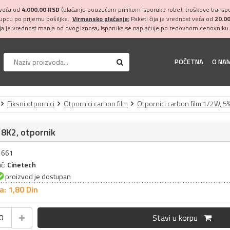
 veća od
4.000,00 RSD
(plaćanje pouzećem prilikom isporuke robe), troškove transpor
kupcu po prijemu pošiljke.
Virmansko plaćanje:
Paketi čija je vrednost veća od
20.0
ija je vrednost manja od ovog iznosa, isporuka se naplaćuje po redovnom cenovniku 
POČETNA
O NA
Fiksni otpornici
Otpornici carbon film
Otpornici carbon film 1/2W, 5
8K2, otpornik
31661
ač:
Cinetech
proizvod je dostupan
a: 1,
80
Din
Stavi u korpu