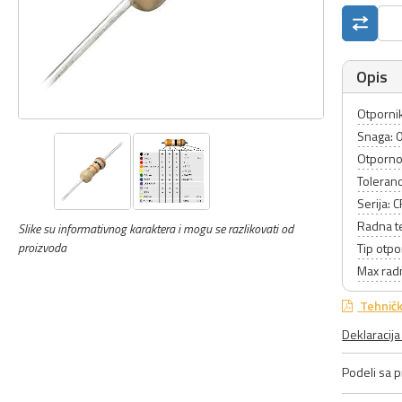
Opis
Otpornik
Snaga: 
Otporno
Toleranc
Serija: 
Radna t
Slike su informativnog karaktera i mogu se razlikovati od
proizvoda
Tip otpo
Max rad
Tehničk
Deklaracij
Podeli sa pr