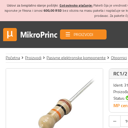
Uslovi za besplatno slanje pošiljki:
Gotovinsko plaćanje:
Paketi čija je vrednost
isporuke je fiksna i iznosi
600,00 RSD
bez obzira na masu paketa i naplaćuje se 
prodavac. Za pakete č
PROIZVODI
Početna
Proizvodi
Pasivne elektronske komponente
Otpornici
RC1/2 
Ident: 
Proizođ
Status:
MP cen