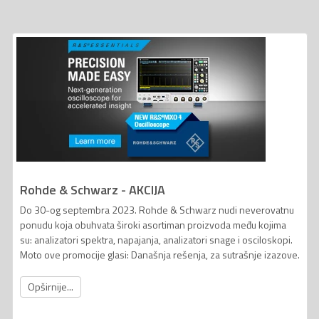
Rohde & Schwarz - AKCIJA
Do 30-og septembra 2023. Rohde & Schwarz nudi neverovatnu
ponudu koja obuhvata široki asortiman proizvoda među kojima
su: analizatori spektra, napajanja, analizatori snage i osciloskopi.
Moto ove promocije glasi: Današnja rešenja, za sutrašnje izazove.
Opširnije...