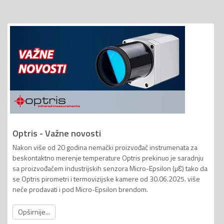
Optris - Važne novosti
Nakon više od 20 godina nemački proizvođač instrumenata za
beskontaktno merenje temperature Optris prekinuo je saradnju
sa proizvođačem industrijskih senzora Micro-Epsilon (µƐ) tako da
se Optris pirometri i termovizijske kamere od 30.06.2025. više
neće prodavati i pod Micro-Epsilon brendom.
Opširnije...