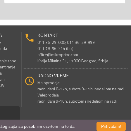
A
KONTAKT
e
011 36-29-000; 011 36-29-999
voda
011 78-56-314 (fax)
office@mikroprinc.com
anje robe
Kralja Milutina 31, 11000 Beograd, Srbija
entiranje
a
RADNO VREME
nom
Maloprodaja:
PDV
radni dani 8-17h, subota 9-15h, nedeljom ne radi
Veleprodaja:
radni dani 9-16h, subotom i nedeljom ne radi
 našeg sajta sa posebnim osvrtom na to da
Prihvatam!