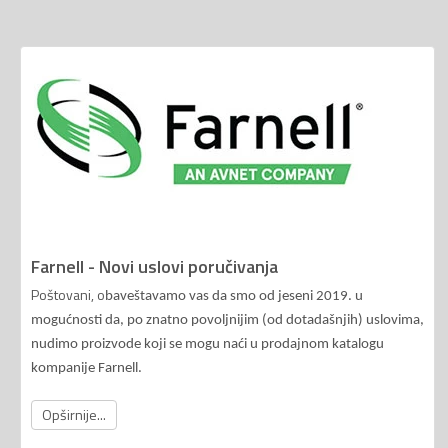
Farnell - Novi uslovi poručivanja
Poštovani, o
baveštavamo vas da smo od jeseni 2019. u
mogućnosti da, po znatno povoljnijim (od dotadašnjih) uslovima,
nudimo proizvode koji se mogu naći u prodajnom katalogu
kompanije Farnell.
Opširnije...