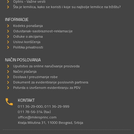
Optris - Važne vesti
Šta je lemilica, kako se koristi i koje su najbolje lemilice na tržištu?
INFORMACIJE
Kodeks ponašanja
Odustanak-saobraznost-reklamacije
Odluke o akcijama
Uslovi korišćenja
Politika privatnosti
NAČIN POSLOVANJA
Uputstvo za online naručivanje proizvoda
Načini plaćanja
Dostava I preuzimanje robe
Dokument za evidentiranje poslovnih partnera
Potvrda o izvršenom evidentiranju za PDV
KONTAKT
011 36-29-000; 011 36-29-999
011 78-56-314 (fax)
office@mikroprinc.com
Kralja Milutina 31, 11000 Beograd, Srbija