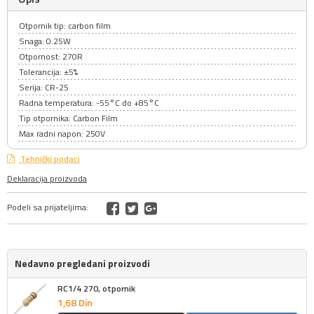
Otpornik tip: carbon film
Snaga: 0.25W
Otpornost: 270R
Tolerancija: ±5%
Serija: CR-25
Radna temperatura: -55°C do +85°C
Tip otpornika: Carbon Film
Max radni napon: 250V
Tehnički podaci
Deklaracija proizvoda
Podeli sa prijateljima:
Nedavno pregledani proizvodi
RC1/4 270, otpornik
1,
68
Din