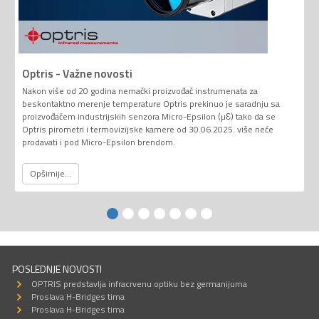
Optris - Važne novosti
Nakon više od 20 godina nemački proizvođač instrumenata za
beskontaktno merenje temperature Optris prekinuo je saradnju sa
proizvođačem industrijskih senzora Micro-Epsilon (µƐ) tako da se
Optris pirometri i termovizijske kamere od 30.06.2025. više neće
prodavati i pod Micro-Epsilon brendom.
Opširnije...
POSLEDNJE NOVOSTI
OPTRIS predstavlja infracrvenu optiku bez germanijuma
Proslava H-Bridges tima
Proslava H-Bridges tima