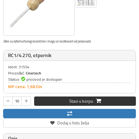
Slike su informativnog karaktera i mogu se razlikovati od proizvoda
RC1/4 270, otpornik
Ident: 31554
Proizođač:
Cinetech
Status:
proizvod je dostupan
MP cena: 1,
68
Din
Stavi u korpu
Dodaj u listu želja
Opis