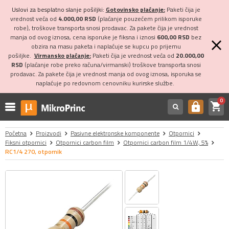
Uslovi za besplatno slanje pošiljki:
Gotovinsko plaćanje:
Paketi čija je
vrednost veća od
4.000,00 RSD
(plaćanje pouzećem prilikom isporuke
robe), troškove transporta snosi prodavac. Za pakete čija je vrednost
manja od ovog iznosa, cena isporuke je fiksna i iznosi
600,00 RSD
bez
obzira na masu paketa i naplaćuje se kupcu po prijemu
pošiljke.
Virmansko plaćanje:
Paketi čija je vrednost veća od
20.000,00
RSD
(plaćanje robe preko računa/virmanski) troškove transporta snosi
prodavac. Za pakete čija je vrednost manja od ovog iznosa, isporuka se
naplaćuje po redovnom cenovniku kurirske službe.
0
shopping_cart
https
Početna
Proizvodi
Pasivne elektronske komponente
Otpornici
Fiksni otpornici
Otpornici carbon film
Otpornici carbon film 1/4W, 5%
RC1/4 270, otpornik