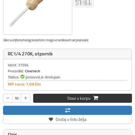
Slike su informativnog karaktera i mogu se razlikovati od proizvoda
RC1/4 270K, otpornik
Ident: 31594
Proizođač:
Cinetech
Status:
proizvod je dostupan
MP cena: 1,
68
Din
Stavi u korpu
Dodaj u listu želja
Opis