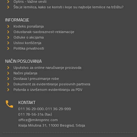
Optris - Važne vesti
Šta je lemilica, kako se koristi i koje su najbolje lemilice na tržištu?
INFORMACIJE
Kodeks ponašanja
Odustanak-saobraznost-reklamacije
Odluke o akcijama
Uslovi korišćenja
Politika privatnosti
NAČIN POSLOVANJA
Uputstvo za online naručivanje proizvoda
Načini plaćanja
Dostava I preuzimanje robe
Dokument za evidentiranje poslovnih partnera
Potvrda o izvršenom evidentiranju za PDV
KONTAKT
011 36-29-000; 011 36-29-999
011 78-56-314 (fax)
office@mikroprinc.com
Kralja Milutina 31, 11000 Beograd, Srbija