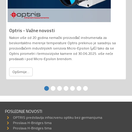
Optris - Važne novosti
Nakon više od 20 godina nemački proizvođač instrumenata za
beskontaktno merenje temperature Optris prekinuo je saradnju sa
proizvođačem industrijskih senzora Micro-Epsilon (µƐ) tako da se
Optris pirometri i termovizijske kamere od 30.06.2025. više neće
prodavati i pod Micro-Epsilon brendom.
Opširnije...
POSLEDNJE NOVOSTI
OPTRIS predstavlja infracrvenu optiku bez germanijuma
Proslava H-Bridges tima
Proslava H-Bridges tima