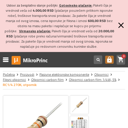
Uslovi za besplatno slanje pošiljki:
Gotovinsko plaćanje:
Paketi čija je
vrednost veća od
4.000,00 RSD
(plaćanje pouzećem prilikom isporuke
robe), troškove transporta snosi prodavac. Za pakete čija je vrednost
manja od ovog iznosa, cena isporuke je fiksna i iznosi
600,00 RSD
bez
obzira na masu paketa i naplaćuje se kupcu po prijemu
pošiljke.
Virmansko plaćanje:
Paketi čija je vrednost veća od
20.000,00
RSD
(plaćanje robe preko računa/virmanski) troškove transporta snosi
prodavac. Za pakete čija je vrednost manja od ovog iznosa, isporuka se
naplaćuje po redovnom cenovniku kurirske službe.
0
shopping_cart
https
Početna
Proizvodi
Pasivne elektronske komponente
Otpornici
Fiksni otpornici
Otpornici carbon film
Otpornici carbon film 1/4W, 5%
RC1/4 270K, otpornik