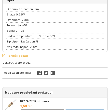
Otpornik tip: carbon film
Snaga: 0.25W
Otpornost: 270K
Tolerancija: ±5%
Serija: CR-25
Radna temperatura: -55°C do +85°C
Tip otpornika: Carbon Film
Max radni napon: 250V
Tehnički podaci
Deklaracija proizvoda
Podeli sa prijateljima:
Nedavno pregledani proizvodi
RC1/4 270K, otpornik
1,
68
Din