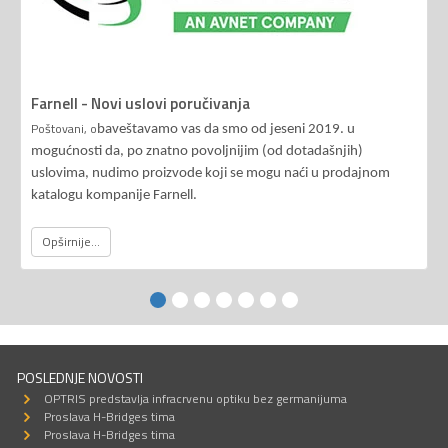
Farnell - Novi uslovi poručivanja
Poštovani, o
baveštavamo vas da smo od jeseni 2019. u
mogućnosti da, po znatno povoljnijim (od dotadašnjih)
uslovima, nudimo proizvode koji se mogu naći u prodajnom
katalogu kompanije Farnell.
Opširnije...
POSLEDNJE NOVOSTI
OPTRIS predstavlja infracrvenu optiku bez germanijuma
Proslava H-Bridges tima
Proslava H-Bridges tima