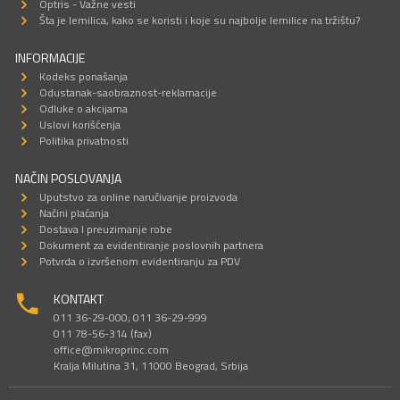
Optris - Važne vesti
Šta je lemilica, kako se koristi i koje su najbolje lemilice na tržištu?
INFORMACIJE
Kodeks ponašanja
Odustanak-saobraznost-reklamacije
Odluke o akcijama
Uslovi korišćenja
Politika privatnosti
NAČIN POSLOVANJA
Uputstvo za online naručivanje proizvoda
Načini plaćanja
Dostava I preuzimanje robe
Dokument za evidentiranje poslovnih partnera
Potvrda o izvršenom evidentiranju za PDV
KONTAKT
011 36-29-000; 011 36-29-999
011 78-56-314 (fax)
office@mikroprinc.com
Kralja Milutina 31, 11000 Beograd, Srbija