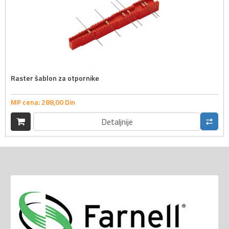
Raster šablon za otpornike
MP cena:
288,
00
Din
Detaljnije