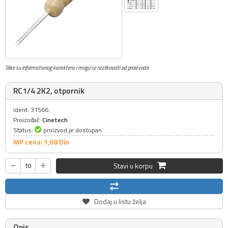
Slike su informativnog karaktera i mogu se razlikovati od proizvoda
RC1/4 2K2, otpornik
Ident: 31566
Proizođač:
Cinetech
Status:
proizvod je dostupan
MP cena: 1,
68
Din
Stavi u korpu
Dodaj u listu želja
Opis