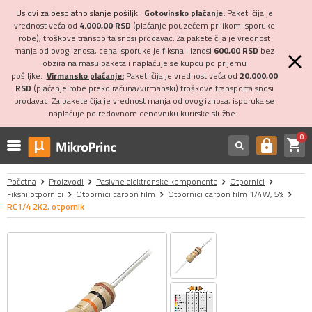
Uslovi za besplatno slanje pošiljki:
Gotovinsko plaćanje:
Paketi čija je
vrednost veća od
4.000,00 RSD
(plaćanje pouzećem prilikom isporuke
robe), troškove transporta snosi prodavac. Za pakete čija je vrednost
manja od ovog iznosa, cena isporuke je fiksna i iznosi
600,00 RSD
bez
obzira na masu paketa i naplaćuje se kupcu po prijemu
pošiljke.
Virmansko plaćanje:
Paketi čija je vrednost veća od
20.000,00
RSD
(plaćanje robe preko računa/virmanski) troškove transporta snosi
prodavac. Za pakete čija je vrednost manja od ovog iznosa, isporuka se
naplaćuje po redovnom cenovniku kurirske službe.
0
shopping_cart
https
Početna
Proizvodi
Pasivne elektronske komponente
Otpornici
Fiksni otpornici
Otpornici carbon film
Otpornici carbon film 1/4W, 5%
RC1/4 2K2, otpornik