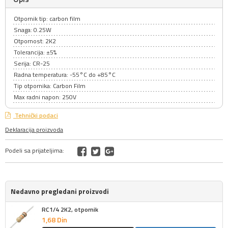
Otpornik tip: carbon film
Snaga: 0.25W
Otpornost: 2K2
Tolerancija: ±5%
Serija: CR-25
Radna temperatura: -55°C do +85°C
Tip otpornika: Carbon Film
Max radni napon: 250V
Tehnički podaci
Deklaracija proizvoda
Podeli sa prijateljima:
Nedavno pregledani proizvodi
RC1/4 2K2, otpornik
1,
68
Din