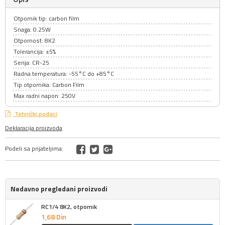
Otpornik tip: carbon film
Snaga: 0.25W
Otpornost: 8K2
Tolerancija: ±5%
Serija: CR-25
Radna temperatura: -55°C do +85°C
Tip otpornika: Carbon Film
Max radni napon: 250V
Tehnički podaci
Deklaracija proizvoda
Podeli sa prijateljima:
Nedavno pregledani proizvodi
RC1/4 8K2, otpornik
1,
68
Din