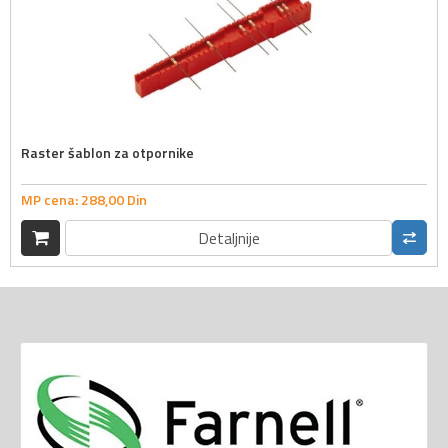
Raster šablon za otpornike
MP cena:
288,
00
Din
Detaljnije