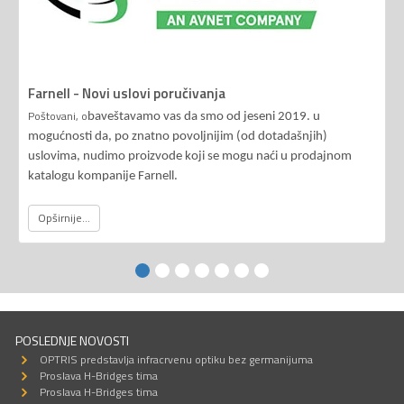
Farnell - Novi uslovi poručivanja
Poštovani, o
baveštavamo vas da smo od jeseni 2019. u
mogućnosti da, po znatno povoljnijim (od dotadašnjih)
uslovima, nudimo proizvode koji se mogu naći u prodajnom
katalogu kompanije Farnell.
Opširnije...
POSLEDNJE NOVOSTI
OPTRIS predstavlja infracrvenu optiku bez germanijuma
Proslava H-Bridges tima
Proslava H-Bridges tima