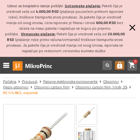
Uslovi za besplatno slanje pošiljki:
Gotovinsko plaćanje:
Paketi čija je
vrednost veća od
4.000,00 RSD
(plaćanje pouzećem prilikom isporuke
robe), troškove transporta snosi prodavac. Za pakete čija je vrednost
manja od ovog iznosa, cena isporuke je fiksna i iznosi
600,00 RSD
bez
obzira na masu paketa i naplaćuje se kupcu po prijemu
pošiljke.
Virmansko plaćanje:
Paketi čija je vrednost veća od
20.000,00
RSD
(plaćanje robe preko računa/virmanski) troškove transporta snosi
prodavac. Za pakete čija je vrednost manja od ovog iznosa, isporuka se
naplaćuje po redovnom cenovniku kurirske službe.
0
shopping_cart
https
Početna
Proizvodi
Pasivne elektronske komponente
Otpornici
Fiksni otpornici
Otpornici carbon film
Otpornici carbon film 1/4W, 5%
RC1/4 8K2, otpornik