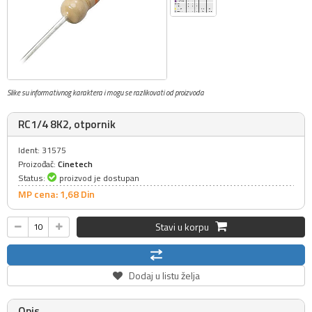
Slike su informativnog karaktera i mogu se razlikovati od proizvoda
RC1/4 8K2, otpornik
Ident: 31575
Proizođač:
Cinetech
Status:
proizvod je dostupan
MP cena: 1,
68
Din
Stavi u korpu
Dodaj u listu želja
Opis