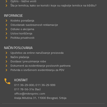
Optris - Važne vesti
Šta je lemilica, kako se koristi i koje su najbolje lemilice na tržištu?
INFORMACIJE
Kodeks ponašanja
Odustanak-saobraznost-reklamacije
Odluke o akcijama
Uslovi korišćenja
Politika privatnosti
NAČIN POSLOVANJA
Uputstvo za online naručivanje proizvoda
Načini plaćanja
Dostava I preuzimanje robe
Dokument za evidentiranje poslovnih partnera
Potvrda o izvršenom evidentiranju za PDV
KONTAKT
011 36-29-000; 011 36-29-999
011 78-56-314 (fax)
office@mikroprinc.com
Kralja Milutina 31, 11000 Beograd, Srbija