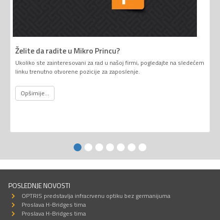
Želite da radite u Mikro Princu?
Ukoliko ste zainteresovani za rad u našoj firmi, pogledajte na sledećem
linku trenutno otvorene pozicije za zaposlenje.
Opširnije...
POSLEDNJE NOVOSTI
OPTRIS predstavlja infracrvenu optiku bez germanijuma
Proslava H-Bridges tima
Proslava H-Bridges tima