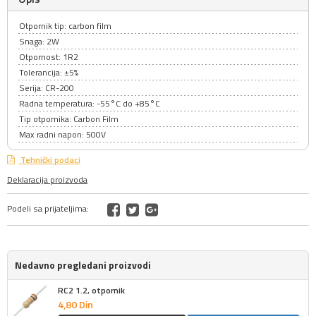
Otpornik tip: carbon film
Snaga: 2W
Otpornost: 1R2
Tolerancija: ±5%
Serija: CR-200
Radna temperatura: -55°C do +85°C
Tip otpornika: Carbon Film
Max radni napon: 500V
Tehnički podaci
Deklaracija proizvoda
Podeli sa prijateljima:
Nedavno pregledani proizvodi
RC2 1.2, otpornik
4,
80
Din