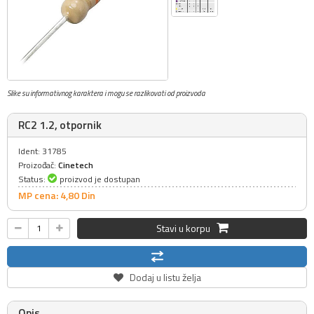
Slike su informativnog karaktera i mogu se razlikovati od proizvoda
RC2 1.2, otpornik
Ident: 31785
Proizođač:
Cinetech
Status:
proizvod je dostupan
MP cena: 4,
80
Din
Stavi u korpu
Dodaj u listu želja
Opis