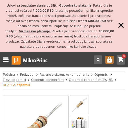
Uslovi za besplatno slanje pošiljki:
Gotovinsko plaćanje:
Paketi čija je
vrednost veća od
4.000,00 RSD
(plaćanje pouzećem prilikom isporuke
robe), troškove transporta snosi prodavac. Za pakete čija je vrednost
manja od ovog iznosa, cena isporuke je fiksna i iznosi
600,00 RSD
bez
obzira na masu paketa i naplaćuje se kupcu po prijemu
pošiljke.
Virmansko plaćanje:
Paketi čija je vrednost veća od
20.000,00
RSD
(plaćanje robe preko računa/virmanski) troškove transporta snosi
prodavac. Za pakete čija je vrednost manja od ovog iznosa, isporuka se
naplaćuje po redovnom cenovniku kurirske službe.
0
shopping_cart
https
Početna
Proizvodi
Pasivne elektronske komponente
Otpornici
Fiksni otpornici
Otpornici carbon film
Otpornici carbon film 2W, 5%
RC2 1.2, otpornik