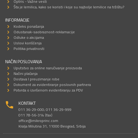
Optris - Važne vesti
Šta je lemilica, kako se koristi i koje su najbolje lemilice na tržištu?
INFORMACIJE
Kodeks ponašanja
Odustanak-saobraznost-reklamacije
Odluke o akcijama
Uslovi korišćenja
Politika privatnosti
NAČIN POSLOVANJA
Uputstvo za online naručivanje proizvoda
Načini plaćanja
Dostava I preuzimanje robe
Dokument za evidentiranje poslovnih partnera
Potvrda o izvršenom evidentiranju za PDV
KONTAKT
011 36-29-000; 011 36-29-999
011 78-56-314 (fax)
office@mikroprinc.com
Kralja Milutina 31, 11000 Beograd, Srbija