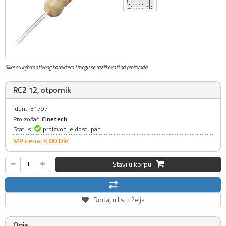
Slike su informativnog karaktera i mogu se razlikovati od proizvoda
RC2 12, otpornik
Ident: 31797
Proizođač:
Cinetech
Status:
proizvod je dostupan
MP cena: 4,
80
Din
Stavi u korpu
Dodaj u listu želja
Opis