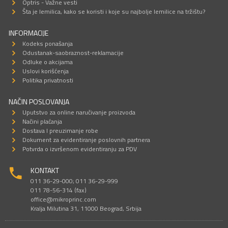
Optris - Važne vesti
Šta je lemilica, kako se koristi i koje su najbolje lemilice na tržištu?
INFORMACIJE
Kodeks ponašanja
Odustanak-saobraznost-reklamacije
Odluke o akcijama
Uslovi korišćenja
Politika privatnosti
NAČIN POSLOVANJA
Uputstvo za online naručivanje proizvoda
Načini plaćanja
Dostava I preuzimanje robe
Dokument za evidentiranje poslovnih partnera
Potvrda o izvršenom evidentiranju za PDV
KONTAKT
011 36-29-000; 011 36-29-999
011 78-56-314 (fax)
office@mikroprinc.com
Kralja Milutina 31, 11000 Beograd, Srbija