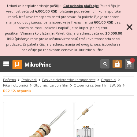
Uslovi za besplatno slanje pošiljki:
Gotovinsko plaćanje:
Paketi čija je
vrednost veća od
4.000,00 RSD
(plaćanje pouzećem prilikom isporuke
robe), troškove transporta snosi prodavac. Za pakete čija je vrednost
manja od ovog iznosa, cena isporuke je fiksna i iznosi
600,00 RSD
bez
obzira na masu paketa i naplaćuje se kupcu po prijemu
pošiljke.
Virmansko plaćanje:
Paketi čija je vrednost veća od
20.000,00
RSD
(plaćanje robe preko računa/virmanski) troškove transporta snosi
prodavac. Za pakete čija je vrednost manja od ovog iznosa, isporuka se
naplaćuje po redovnom cenovniku kurirske službe.
0
shopping_cart
https
Početna
Proizvodi
Pasivne elektronske komponente
Otpornici
Fiksni otpornici
Otpornici carbon film
Otpornici carbon film 2W, 5%
RC2 12, otpornik