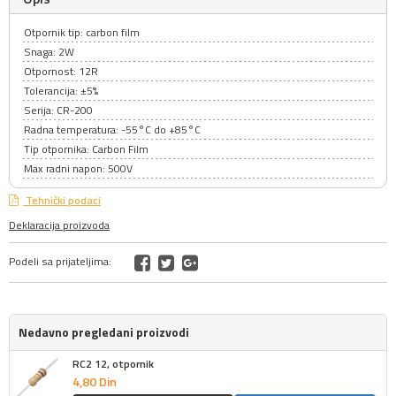
Otpornik tip: carbon film
Snaga: 2W
Otpornost: 12R
Tolerancija: ±5%
Serija: CR-200
Radna temperatura: -55°C do +85°C
Tip otpornika: Carbon Film
Max radni napon: 500V
Tehnički podaci
Deklaracija proizvoda
Podeli sa prijateljima:
Nedavno pregledani proizvodi
RC2 12, otpornik
4,
80
Din