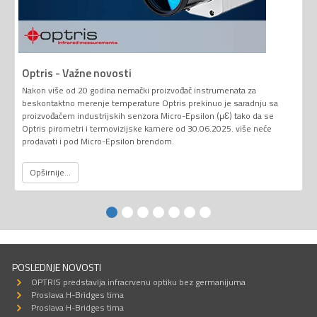
Optris - Važne novosti
Nakon više od 20 godina nemački proizvođač instrumenata za
beskontaktno merenje temperature Optris prekinuo je saradnju sa
proizvođačem industrijskih senzora Micro-Epsilon (µƐ) tako da se
Optris pirometri i termovizijske kamere od 30.06.2025. više neće
prodavati i pod Micro-Epsilon brendom.
Opširnije...
POSLEDNJE NOVOSTI
OPTRIS predstavlja infracrvenu optiku bez germanijuma
Proslava H-Bridges tima
Proslava H-Bridges tima