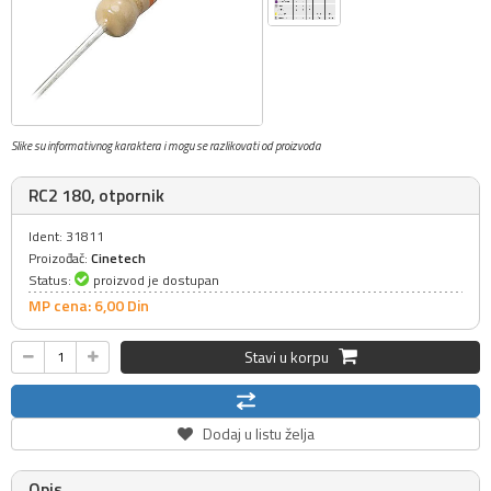
Slike su informativnog karaktera i mogu se razlikovati od proizvoda
RC2 180, otpornik
Ident: 31811
Proizođač:
Cinetech
Status:
proizvod je dostupan
MP cena: 6,
00
Din
Stavi u korpu
Dodaj u listu želja
Opis