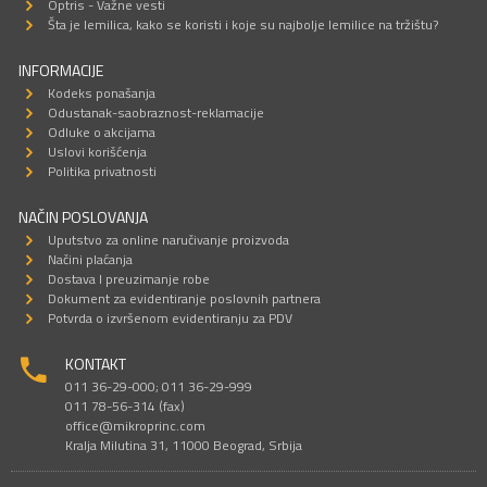
Optris - Važne vesti
Šta je lemilica, kako se koristi i koje su najbolje lemilice na tržištu?
INFORMACIJE
Kodeks ponašanja
Odustanak-saobraznost-reklamacije
Odluke o akcijama
Uslovi korišćenja
Politika privatnosti
NAČIN POSLOVANJA
Uputstvo za online naručivanje proizvoda
Načini plaćanja
Dostava I preuzimanje robe
Dokument za evidentiranje poslovnih partnera
Potvrda o izvršenom evidentiranju za PDV
KONTAKT
011 36-29-000; 011 36-29-999
011 78-56-314 (fax)
office@mikroprinc.com
Kralja Milutina 31, 11000 Beograd, Srbija