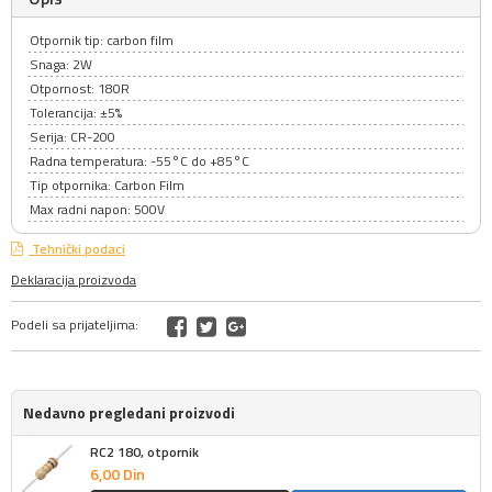
Otpornik tip: carbon film
Snaga: 2W
Otpornost: 180R
Tolerancija: ±5%
Serija: CR-200
Radna temperatura: -55°C do +85°C
Tip otpornika: Carbon Film
Max radni napon: 500V
Tehnički podaci
Deklaracija proizvoda
Podeli sa prijateljima:
Nedavno pregledani proizvodi
RC2 180, otpornik
6,
00
Din