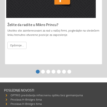
Želite da radite u Mikro Princu?
Ukoliko ste zainteresovani za rad u našoj firmi, pogledajte na sledećem
linku trenutno otvorene pozicije za zaposlenje.
Opširnije...
POSLEDNJE NOVOSTI
OPTRIS predstavlja infracrvenu optiku bez germanijuma
Proslava H-Bridges tima
Proslava H-Bridges tima