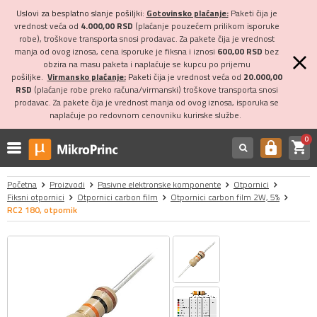
Uslovi za besplatno slanje pošiljki:
Gotovinsko plaćanje:
Paketi čija je
vrednost veća od
4.000,00 RSD
(plaćanje pouzećem prilikom isporuke
robe), troškove transporta snosi prodavac. Za pakete čija je vrednost
manja od ovog iznosa, cena isporuke je fiksna i iznosi
600,00 RSD
bez
obzira na masu paketa i naplaćuje se kupcu po prijemu
pošiljke.
Virmansko plaćanje:
Paketi čija je vrednost veća od
20.000,00
RSD
(plaćanje robe preko računa/virmanski) troškove transporta snosi
prodavac. Za pakete čija je vrednost manja od ovog iznosa, isporuka se
naplaćuje po redovnom cenovniku kurirske službe.
0
shopping_cart
https
Početna
Proizvodi
Pasivne elektronske komponente
Otpornici
Fiksni otpornici
Otpornici carbon film
Otpornici carbon film 2W, 5%
RC2 180, otpornik