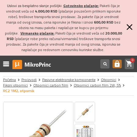
Uslovi za besplatno slanje pošiljki:
Gotovinsko plaćanje:
Paketi čija je
vrednost veća od
4.000,00 RSD
(plaćanje pouzećem prilikom isporuke
robe), troškove transporta snosi prodavac. Za pakete čija je vrednost
manja od ovog iznosa, cena isporuke je fiksna i iznosi
600,00 RSD
bez
obzira na masu paketa i naplaćuje se kupcu po prijemu
pošiljke.
Virmansko plaćanje:
Paketi čija je vrednost veća od
20.000,00
RSD
(plaćanje robe preko računa/virmanski) troškove transporta snosi
prodavac. Za pakete čija je vrednost manja od ovog iznosa, isporuka se
naplaćuje po redovnom cenovniku kurirske službe.
0
shopping_cart
https
Početna
Proizvodi
Pasivne elektronske komponente
Otpornici
Fiksni otpornici
Otpornici carbon film
Otpornici carbon film 2W, 5%
RC2 1M2, otpornik