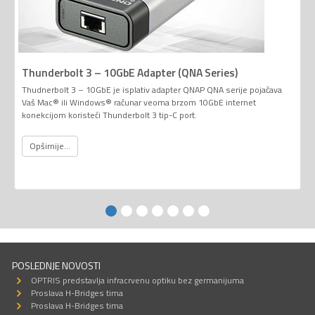
Thunderbolt 3 – 10GbE Adapter (QNA Series)
Thudnerbolt 3 – 10GbE je isplativ adapter QNAP QNA serije pojačava
Vaš Mac® ili Windows® računar veoma brzom 10GbE internet
konekcijom koristeći Thunderbolt 3 tip-C port.
Opširnije...
POSLEDNJE NOVOSTI
OPTRIS predstavlja infracrvenu optiku bez germanijuma
Proslava H-Bridges tima
Proslava H-Bridges tima