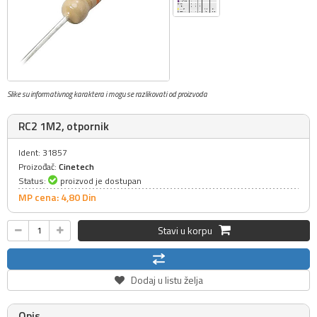
Slike su informativnog karaktera i mogu se razlikovati od proizvoda
RC2 1M2, otpornik
Ident: 31857
Proizođač:
Cinetech
Status:
proizvod je dostupan
MP cena: 4,
80
Din
Stavi u korpu
Dodaj u listu želja
Opis