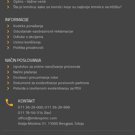
Optris - Važne vesti
Šta je lemilica, kako se koristi i koje su najbolje lemilice na tržištu?
INFORMACIJE
Kodeks ponašanja
Odustanak-saobraznost-reklamacije
Odluke o akcijama
Uslovi korišćenja
Politika privatnosti
NAČIN POSLOVANJA
Uputstvo za online naručivanje proizvoda
Načini plaćanja
Dostava I preuzimanje robe
Dokument za evidentiranje poslovnih partnera
Potvrda o izvršenom evidentiranju za PDV
KONTAKT
011 36-29-000; 011 36-29-999
011 78-56-314 (fax)
office@mikroprinc.com
Kralja Milutina 31, 11000 Beograd, Srbija