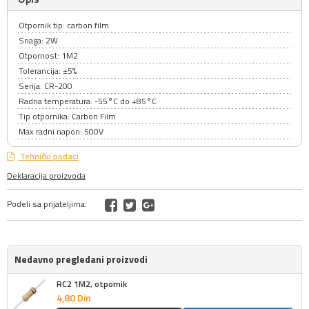
Otpornik tip: carbon film
Snaga: 2W
Otpornost: 1M2
Tolerancija: ±5%
Serija: CR-200
Radna temperatura: -55°C do +85°C
Tip otpornika: Carbon Film
Max radni napon: 500V
Tehnički podaci
Deklaracija proizvoda
Podeli sa prijateljima:
Nedavno pregledani proizvodi
RC2 1M2, otpornik
4,
80
Din