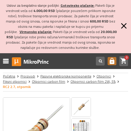
Uslovi za besplatno slanje pošiljki:
Gotovinsko plaćanje:
Paketi čija je
vrednost veća od
4.000,00 RSD
(plaćanje pouzećem prilikom isporuke
robe), troškove transporta snosi prodavac. Za pakete čija je vrednost
manja od ovog iznosa, cena isporuke je fiksna i iznosi
600,00 RSD
bez
obzira na masu paketa i naplaćuje se kupcu po prijemu
pošiljke.
Virmansko plaćanje:
Paketi čija je vrednost veća od
20.000,00
RSD
(plaćanje robe preko računa/virmanski) troškove transporta snosi
prodavac. Za pakete čija je vrednost manja od ovog iznosa, isporuka se
naplaćuje po redovnom cenovniku kurirske službe.
0
shopping_cart
https
Početna
Proizvodi
Pasivne elektronske komponente
Otpornici
Fiksni otpornici
Otpornici carbon film
Otpornici carbon film 2W, 5%
RC2 2.7, otpornik