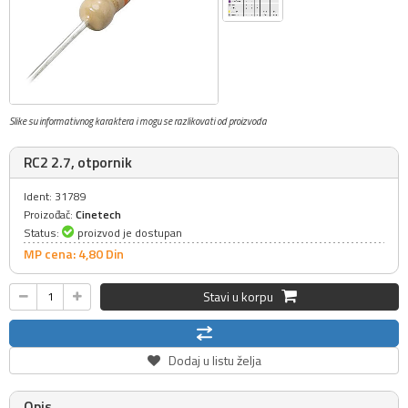
Slike su informativnog karaktera i mogu se razlikovati od proizvoda
RC2 2.7, otpornik
Ident: 31789
Proizođač:
Cinetech
Status:
proizvod je dostupan
MP cena: 4,
80
Din
Stavi u korpu
Dodaj u listu želja
Opis