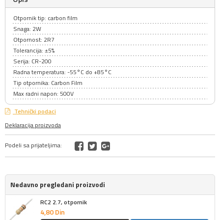
Otpornik tip: carbon film
Snaga: 2W
Otpornost: 2R7
Tolerancija: ±5%
Serija: CR-200
Radna temperatura: -55°C do +85°C
Tip otpornika: Carbon Film
Max radni napon: 500V
Tehnički podaci
Deklaracija proizvoda
Podeli sa prijateljima:
Nedavno pregledani proizvodi
RC2 2.7, otpornik
4,
80
Din