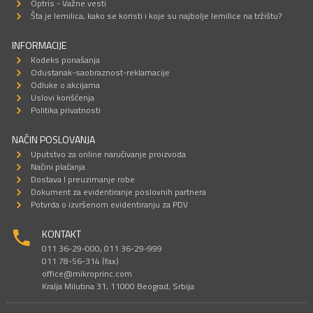
Optris - Važne vesti
Šta je lemilica, kako se koristi i koje su najbolje lemilice na tržištu?
INFORMACIJE
Kodeks ponašanja
Odustanak-saobraznost-reklamacije
Odluke o akcijama
Uslovi korišćenja
Politika privatnosti
NAČIN POSLOVANJA
Uputstvo za online naručivanje proizvoda
Načini plaćanja
Dostava I preuzimanje robe
Dokument za evidentiranje poslovnih partnera
Potvrda o izvršenom evidentiranju za PDV
KONTAKT
011 36-29-000; 011 36-29-999
011 78-56-314 (fax)
office@mikroprinc.com
Kralja Milutina 31, 11000 Beograd, Srbija