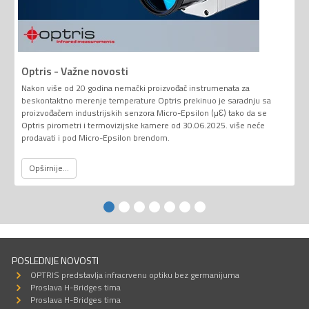
Optris - Važne novosti
Nakon više od 20 godina nemački proizvođač instrumenata za
beskontaktno merenje temperature Optris prekinuo je saradnju sa
proizvođačem industrijskih senzora Micro-Epsilon (µƐ) tako da se
Optris pirometri i termovizijske kamere od 30.06.2025. više neće
prodavati i pod Micro-Epsilon brendom.
Opširnije...
POSLEDNJE NOVOSTI
OPTRIS predstavlja infracrvenu optiku bez germanijuma
Proslava H-Bridges tima
Proslava H-Bridges tima