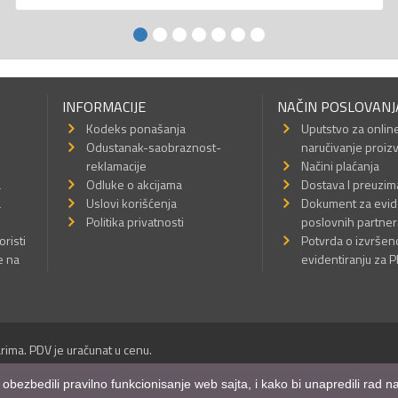
INFORMACIJE
NAČIN POSLOVANJ
Kodeks ponašanja
Uputstvo za onlin
Odustanak-saobraznost-
naručivanje proiz
reklamacije
Načini plaćanja
a
Odluke o akcijama
Dostava I preuzim
a
Uslovi korišćenja
Dokument za evid
Politika privatnosti
poslovnih partner
oristi
Potvrda o izvrše
e na
evidentiranju za 
rima. PDV je uračunat u cenu.
Sva prava su zadržana.
m obezbedili pravilno funkcionisanje web sajta, i kako bi unapredili rad
a Internet prodavnice
,
Izrada sajta
i
mobilnih aplikacija
i
SEO optimizacija