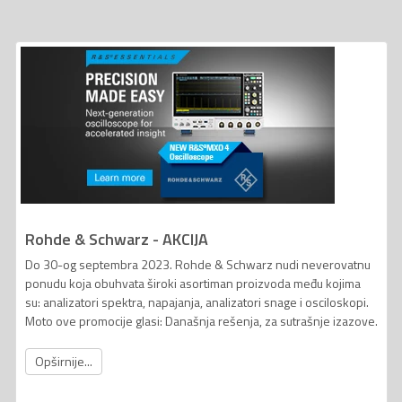
Rohde & Schwarz - AKCIJA
Do 30-og septembra 2023. Rohde & Schwarz nudi neverovatnu
ponudu koja obuhvata široki asortiman proizvoda među kojima
su: analizatori spektra, napajanja, analizatori snage i osciloskopi.
Moto ove promocije glasi: Današnja rešenja, za sutrašnje izazove.
Opširnije...