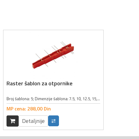
Raster šablon za otpornike
Broj šablona: 5; Dimenzije šablona: 7.5, 10, 12.5, 15, 17.5mm; Boja: crvena;
MP cena:
288,
00
Din
Detaljnije