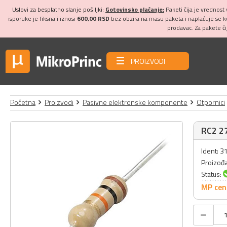
Uslovi za besplatno slanje pošiljki:
Gotovinsko plaćanje:
Paketi čija je vrednost
isporuke je fiksna i iznosi
600,00 RSD
bez obzira na masu paketa i naplaćuje se 
prodavac. Za pakete č
PROIZVODI
Početna
Proizvodi
Pasivne elektronske komponente
Otpornici
RC2 27
Ident: 
Proizođ
Status:
MP cen