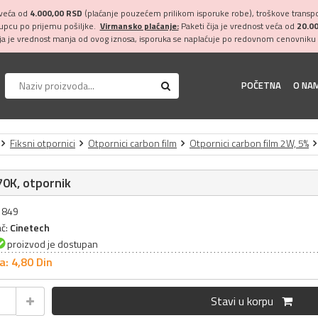
 veća od
4.000,00 RSD
(plaćanje pouzećem prilikom isporuke robe), troškove transpor
kupcu po prijemu pošiljke.
Virmansko plaćanje:
Paketi čija je vrednost veća od
20.0
ija je vrednost manja od ovog iznosa, isporuka se naplaćuje po redovnom cenovniku 
POČETNA
O NA
Fiksni otpornici
Otpornici carbon film
Otpornici carbon film 2W, 5%
0K, otpornik
31849
ač:
Cinetech
proizvod je dostupan
a: 4,
80
Din
Stavi u korpu