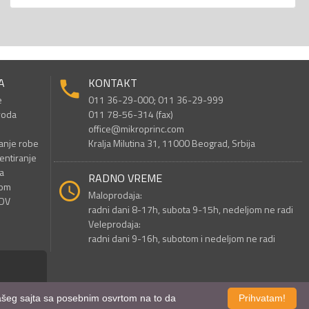
A
KONTAKT
e
011 36-29-000; 011 36-29-999
voda
011 78-56-314 (fax)
office@mikroprinc.com
anje robe
Kralja Milutina 31, 11000 Beograd, Srbija
entiranje
a
RADNO VREME
nom
Maloprodaja:
PDV
radni dani 8-17h, subota 9-15h, nedeljom ne radi
Veleprodaja:
radni dani 9-16h, subotom i nedeljom ne radi
 našeg sajta sa posebnim osvrtom na to da
Prihvatam!