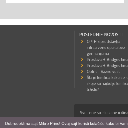
POSLEDNJE NOVOSTI
OPTRIS predstavlja
infracrvenu optiku bez
germanijuma
Proslava H-Bridges tim
Proslava H-Bridges tim
Optris - Važne vesti
Šta je lemilica, kako se k
i koje su najbolje lemilic
tržištu?
Sve cene su iskazane u dina
© Mikro Princ 1999 - 2026. 
Dobrodošli na sajt Mikro Princ! Ovaj sajt koristi kolačiće kako bi Va
Kreirao
*nbgcreator
|
Izdrad