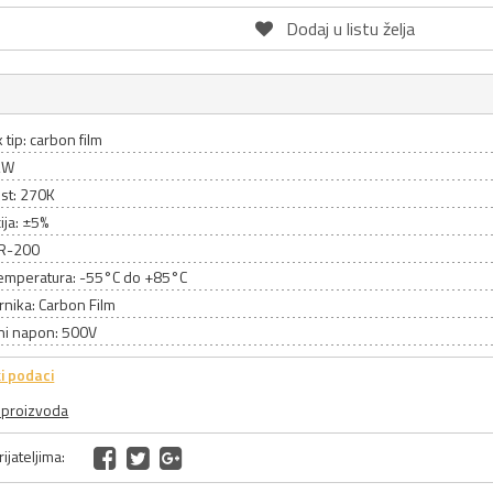
Dodaj u listu želja
 tip: carbon film
2W
st: 270K
ija: ±5%
CR-200
emperatura: -55°C do +85°C
rnika: Carbon Film
ni napon: 500V
i podaci
a proizvoda
ijateljima: