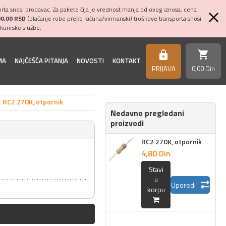
ta snosi prodavac. Za pakete čija je vrednost manja od ovog iznosa, cena
00,00 RSD
(plaćanje robe preko računa/virmanski) troškove transporta snosi
kurirske službe.
shopping_cart
https
MA
NAJČEŠĆA PITANJA
NOVOSTI
KONTAKT
PRIJAVA
0,
00
Din
RC2 270K, otpornik
Nedavno pregledani
proizvodi
RC2 270K, otpornik
4,
80
Din
Stavi
u
Uporedi
korpu