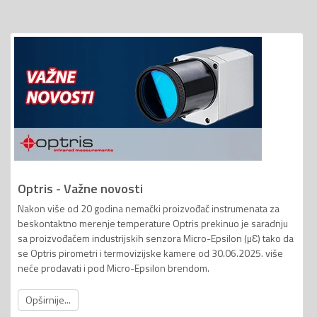
Optris - Važne novosti
Nakon više od 20 godina nemački proizvođač instrumenata za
beskontaktno merenje temperature Optris prekinuo je saradnju
sa proizvođačem industrijskih senzora Micro-Epsilon (µƐ) tako da
se Optris pirometri i termovizijske kamere od 30.06.2025. više
neće prodavati i pod Micro-Epsilon brendom.
Opširnije...