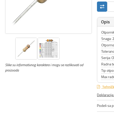
Opis
Otpornik
Snaga: 
Otporno
Toleranc
Serija: 
Radna t
Slike su informativnog karaktera i mogu se razlikovati od
proizvoda
Tip otpo
Max rad
Tehničk
Deklaracij
Podeli sa pr