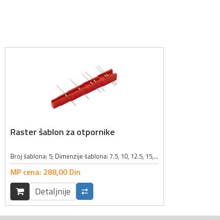
Raster šablon za otpornike
Broj šablona: 5; Dimenzije šablona: 7.5, 10, 12.5, 15, 17.5mm; Boja: crvena;
MP cena:
288,
00
Din
Detaljnije