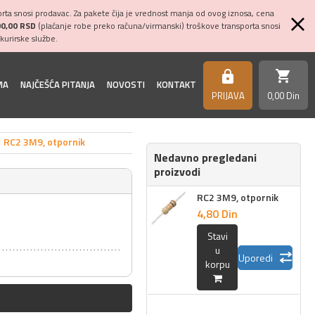
ta snosi prodavac. Za pakete čija je vrednost manja od ovog iznosa, cena
00,00 RSD
(plaćanje robe preko računa/virmanski) troškove transporta snosi
kurirske službe.
shopping_cart
https
MA
NAJČEŠĆA PITANJA
NOVOSTI
KONTAKT
PRIJAVA
0,
00
Din
RC2 3M9, otpornik
Nedavno pregledani
proizvodi
RC2 3M9, otpornik
4,
80
Din
Stavi
u
Uporedi
korpu