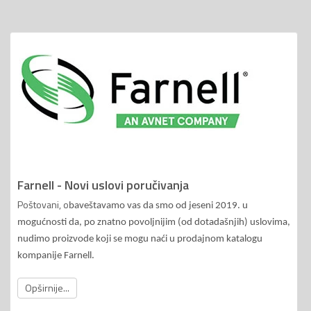
Farnell - Novi uslovi poručivanja
Poštovani, o
baveštavamo vas da smo od jeseni 2019. u
mogućnosti da, po znatno povoljnijim (od dotadašnjih) uslovima,
nudimo proizvode koji se mogu naći u prodajnom katalogu
kompanije Farnell.
Opširnije...