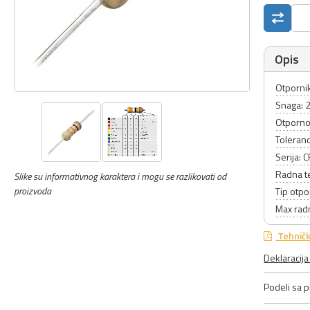
Opis
Otpornik
Snaga: 
Otporno
Toleranc
Serija: 
Radna t
Slike su informativnog karaktera i mogu se razlikovati od
proizvoda
Tip otpo
Max rad
Tehničk
Deklaracij
Podeli sa pr