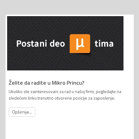
Želite da radite u Mikro Princu?
Ukoliko ste zainteresovani za rad u našoj firmi, pogledajte na
sledećem linku trenutno otvorene pozicije za zaposlenje.
Opširnije...