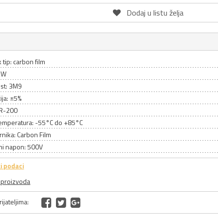
Dodaj u listu želja
 tip: carbon film
2W
st: 3M9
ija: ±5%
CR-200
emperatura: -55°C do +85°C
rnika: Carbon Film
ni napon: 500V
i podaci
a proizvoda
ijateljima: