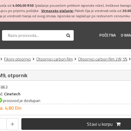
 veća od
4.000,00 RSD
(plaćanje pouzećem prilikom isporuke robe), troškove transpor
kupcu po prijemu pošiljke.
Virmansko plaćanje:
Paketi čija je vrednost veća od
20.0
ija je vrednost manja od ovog iznosa, isporuka se naplaćuje po redovnom cenovniku 
POČETNA
O NA
Fiksni otpornici
Otpornici carbon film
Otpornici carbon film 2W, 5%
M9, otpornik
31863
ač:
Cinetech
proizvod je dostupan
a: 4,
80
Din
Stavi u korpu