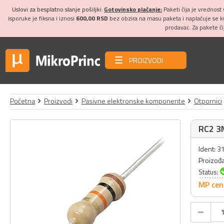
Uslovi za besplatno slanje pošiljki:
Gotovinsko plaćanje:
Paketi čija je vrednost
isporuke je fiksna i iznosi
600,00 RSD
bez obzira na masu paketa i naplaćuje se 
prodavac. Za pakete č
PROIZVODI
Početna
Proizvodi
Pasivne elektronske komponente
Otpornici
RC2 3
Ident: 
Proizođ
Status:
MP cen