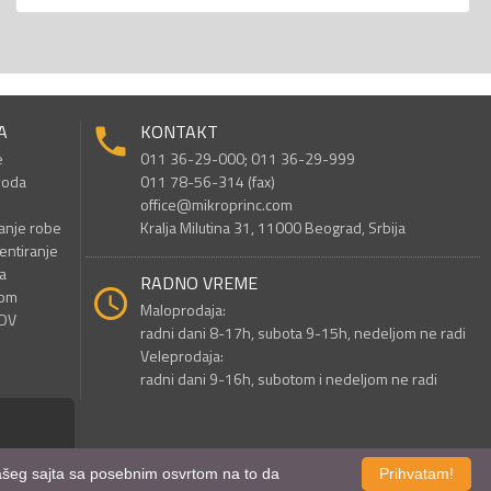
A
KONTAKT
e
011 36-29-000; 011 36-29-999
voda
011 78-56-314 (fax)
office@mikroprinc.com
anje robe
Kralja Milutina 31, 11000 Beograd, Srbija
entiranje
a
RADNO VREME
nom
Maloprodaja:
PDV
radni dani 8-17h, subota 9-15h, nedeljom ne radi
Veleprodaja:
radni dani 9-16h, subotom i nedeljom ne radi
 našeg sajta sa posebnim osvrtom na to da
Prihvatam!