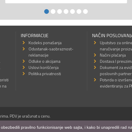
INFORMACIJE
NAČIN POSLOVANJ
Kodeks ponašanja
Uputstvo za onlin
Odustanak-saobraznost-
naručivanje proiz
reklamacije
Načini plaćanja
a
Odluke o akcijama
Dostava I preuzim
a
Uslovi korišćenja
Dokument za evid
Politika privatnosti
poslovnih partner
oristi
Potvrda o izvrše
e na
evidentiranju za 
rima. PDV je uračunat u cenu.
Sva prava su zadržana.
m obezbedili pravilno funkcionisanje web sajta, i kako bi unapredili rad
a Internet prodavnice
,
Izrada sajta
i
mobilnih aplikacija
i
SEO optimizacija