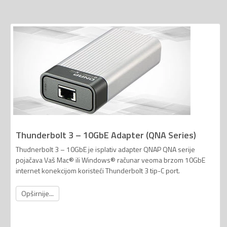
Thunderbolt 3 – 10GbE Adapter (QNA Series)
Thudnerbolt 3 – 10GbE je isplativ adapter QNAP QNA serije
pojačava Vaš Mac® ili Windows® računar veoma brzom 10GbE
internet konekcijom koristeći Thunderbolt 3 tip-C port.
Opširnije...