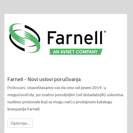
Farnell - Novi uslovi poručivanja
Poštovani, o
baveštavamo vas da smo od jeseni 2019. u
mogućnosti da, po znatno povoljnijim (od dotadašnjih) uslovima,
nudimo proizvode koji se mogu naći u prodajnom katalogu
kompanije Farnell.
Opširnije...