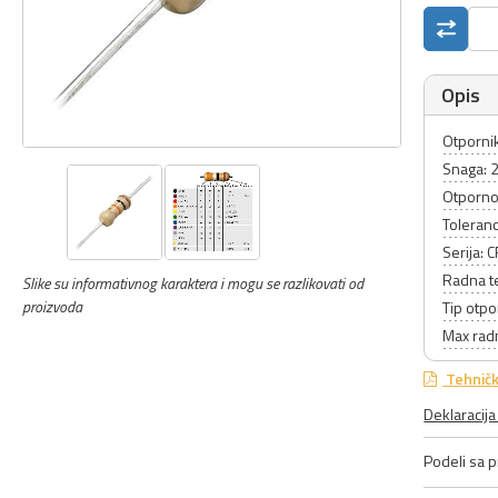
Opis
Otpornik
Snaga: 
Otporno
Toleranc
Serija: 
Radna t
Slike su informativnog karaktera i mogu se razlikovati od
proizvoda
Tip otpo
Max rad
Tehničk
Deklaracij
Podeli sa pr