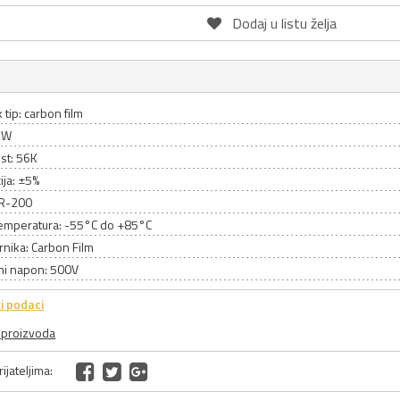
Dodaj u listu želja
 tip: carbon film
2W
st: 56K
ija: ±5%
CR-200
emperatura: -55°C do +85°C
rnika: Carbon Film
ni napon: 500V
i podaci
a proizvoda
ijateljima: