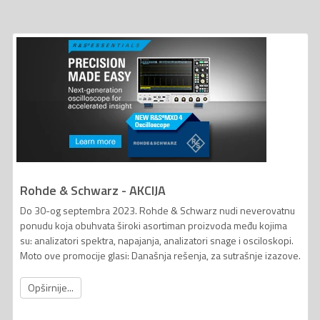
Rohde & Schwarz - AKCIJA
Do 30-og septembra 2023. Rohde & Schwarz nudi neverovatnu
ponudu koja obuhvata široki asortiman proizvoda među kojima
su: analizatori spektra, napajanja, analizatori snage i osciloskopi.
Moto ove promocije glasi: Današnja rešenja, za sutrašnje izazove.
Opširnije...