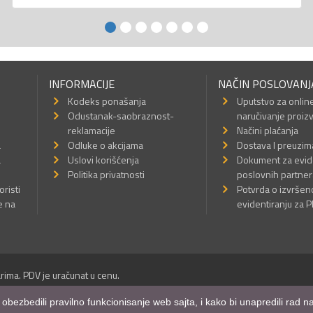
INFORMACIJE
NAČIN POSLOVANJ
Kodeks ponašanja
Uputstvo za onlin
Odustanak-saobraznost-
naručivanje proiz
reklamacije
Načini plaćanja
a
Odluke o akcijama
Dostava I preuzim
a
Uslovi korišćenja
Dokument za evid
Politika privatnosti
poslovnih partner
oristi
Potvrda o izvrše
e na
evidentiranju za 
rima. PDV je uračunat u cenu.
Sva prava su zadržana.
m obezbedili pravilno funkcionisanje web sajta, i kako bi unapredili rad
a Internet prodavnice
,
Izrada sajta
i
mobilnih aplikacija
i
SEO optimizacija