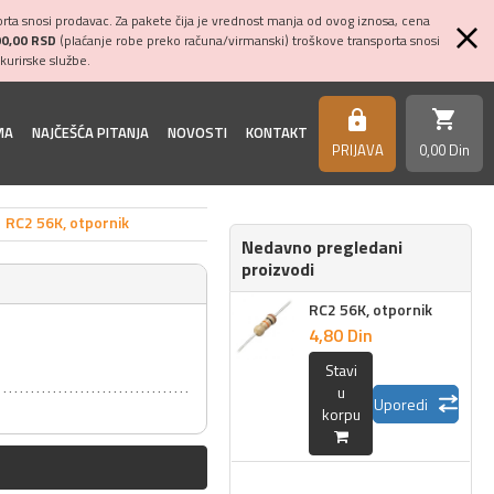
ta snosi prodavac. Za pakete čija je vrednost manja od ovog iznosa, cena
00,00 RSD
(plaćanje robe preko računa/virmanski) troškove transporta snosi
kurirske službe.
shopping_cart
https
MA
NAJČEŠĆA PITANJA
NOVOSTI
KONTAKT
PRIJAVA
0,
00
Din
RC2 56K, otpornik
Nedavno pregledani
proizvodi
RC2 56K, otpornik
4,
80
Din
Stavi
u
Uporedi
korpu