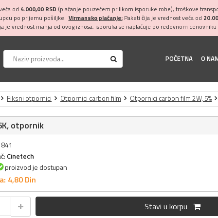
 veća od
4.000,00 RSD
(plaćanje pouzećem prilikom isporuke robe), troškove transpor
kupcu po prijemu pošiljke.
Virmansko plaćanje:
Paketi čija je vrednost veća od
20.0
ija je vrednost manja od ovog iznosa, isporuka se naplaćuje po redovnom cenovniku 
POČETNA
O NA
Fiksni otpornici
Otpornici carbon film
Otpornici carbon film 2W, 5%
K, otpornik
31841
ač:
Cinetech
proizvod je dostupan
a: 4,
80
Din
Stavi u korpu