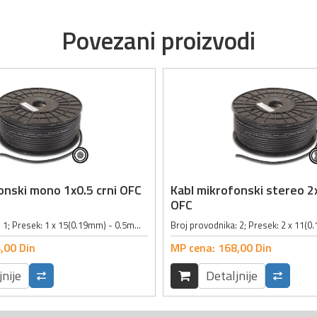
Povezani proizvodi
onski mono 1x0.5 crni OFC
Kabl mikrofonski stereo 2x
OFC
Broj provodnika: 1; Presek: 1 x 15(0.19mm) - 0.5mm²; Unutrašnje opletanje provodnika: 0.12mm x 32; OFC(Oxygene Free Cable) kabl; Spoljni prečnik: 6mm; Boja: crna;
,
00
Din
MP cena:
168,
00
Din
jnije
Detaljnije