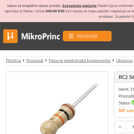
Uslovi za besplatno slanje pošiljki:
Gotovinsko plaćanje:
Paketi čija je vrednost
isporuke je fiksna i iznosi
600,00 RSD
bez obzira na masu paketa i naplaćuje se 
prodavac. Za pakete č
PROIZVODI
Početna
Proizvodi
Pasivne elektronske komponente
Otpornici
RC2 56
Ident: 
Proizođ
Status:
MP cen