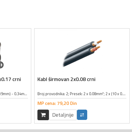
0.17 crni
Kabl širmovan 2x0.08 crni
Broj provodnika: 2; Presek: 2 x 11(0.19mm) - 0.34mm²; Unutrašnje opletanje provodnika: 0.12mm x 61; OFC(Oxygene Free Cable) kabl; Spoljni prečnik: 6mm; Boja: crna;
Broj provodnika: 2; Presek: 2 x 0.08mm²; 2 x (10 x 0.10mm) / (28 x 0.12mm); Širmovan; Dimenzije: 2.8 x 5.6mm; Boja: crna;
MP cena:
79,
20
Din
Detaljnije