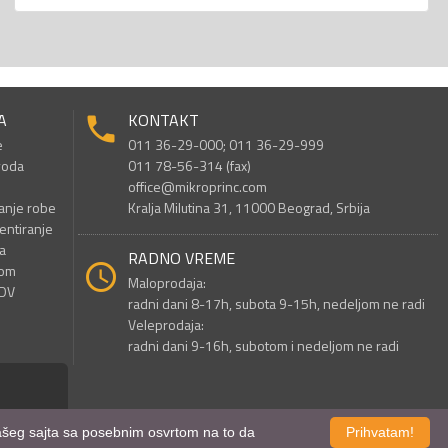
A
KONTAKT
e
011 36-29-000; 011 36-29-999
voda
011 78-56-314 (fax)
office@mikroprinc.com
anje robe
Kralja Milutina 31, 11000 Beograd, Srbija
entiranje
a
RADNO VREME
nom
Maloprodaja:
PDV
radni dani 8-17h, subota 9-15h, nedeljom ne radi
Veleprodaja:
radni dani 9-16h, subotom i nedeljom ne radi
 našeg sajta sa posebnim osvrtom na to da
Prihvatam!