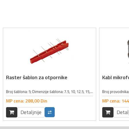
Raster šablon za otpornike
Kabl mikrof
Broj šablona: 5; Dimenzije šablona: 7.5, 10, 12.5, 15, 17.5mm; Boja: crvena;
MP cena:
288,
00
Din
MP cena:
144
Detaljnije
Detal