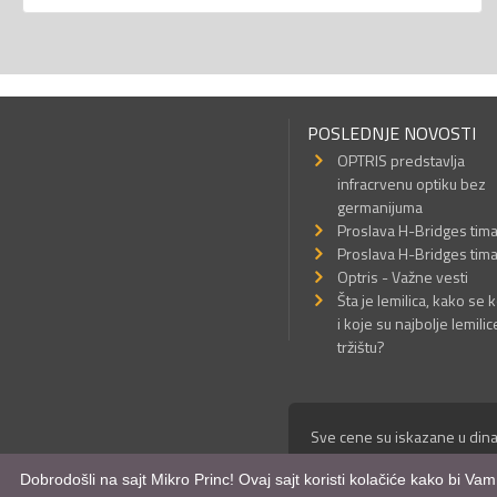
POSLEDNJE NOVOSTI
OPTRIS predstavlja
infracrvenu optiku bez
germanijuma
Proslava H-Bridges tim
Proslava H-Bridges tim
Optris - Važne vesti
Šta je lemilica, kako se k
i koje su najbolje lemilic
tržištu?
Sve cene su iskazane u dina
© Mikro Princ 1999 - 2026. 
Dobrodošli na sajt Mikro Princ! Ovaj sajt koristi kolačiće kako bi Va
Kreirao
*nbgcreator
|
Izdrad