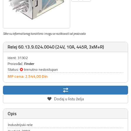
Slike su informativnog karaktera i mogu se razlikovati od proizvoda
Relej 60.13.9.024.0040 (24V, 10A, 445R, 3xM+R)
Ident: 31302
Proizođač:
Finder
Status:
trenutno nedostupan
MP cena: 2.544,
00
Din
Dodaj u listu želja
Opis
Industrijski rele