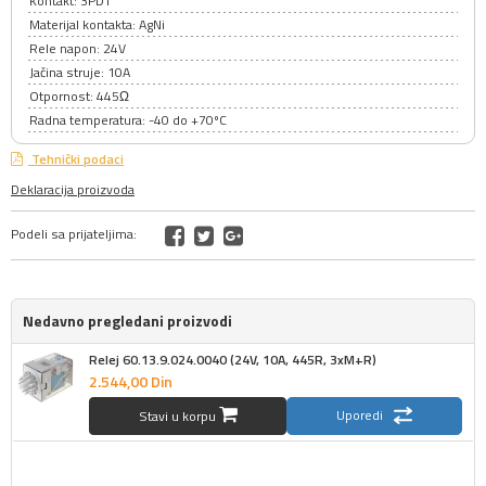
Kontakt: 3PDT
Materijal kontakta: AgNi
Rele napon: 24V
Jačina struje: 10A
Otpornost: 445Ω
Radna temperatura: -40 do +70ºC
Tehnički podaci
Deklaracija proizvoda
Podeli sa prijateljima:
Nedavno pregledani proizvodi
Relej 60.13.9.024.0040 (24V, 10A, 445R, 3xM+R)
2.544,
00
Din
Uporedi
Stavi u korpu