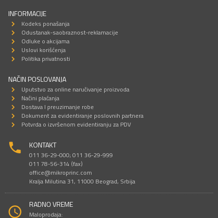
INFORMACIJE
Kodeks ponašanja
Odustanak-saobraznost-reklamacije
Odluke o akcijama
Uslovi korišćenja
Politika privatnosti
NAČIN POSLOVANJA
Uputstvo za online naručivanje proizvoda
Načini plaćanja
Dostava I preuzimanje robe
Dokument za evidentiranje poslovnih partnera
Potvrda o izvršenom evidentiranju za PDV
KONTAKT
011 36-29-000; 011 36-29-999
011 78-56-314 (fax)
office@mikroprinc.com
Kralja Milutina 31, 11000 Beograd, Srbija
RADNO VREME
Maloprodaja: