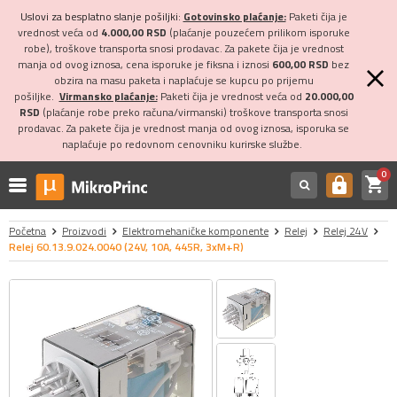
Uslovi za besplatno slanje pošiljki:
Gotovinsko plaćanje:
Paketi čija je
vrednost veća od
4.000,00 RSD
(plaćanje pouzećem prilikom isporuke
robe), troškove transporta snosi prodavac. Za pakete čija je vrednost
manja od ovog iznosa, cena isporuke je fiksna i iznosi
600,00 RSD
bez
obzira na masu paketa i naplaćuje se kupcu po prijemu
pošiljke.
Virmansko plaćanje:
Paketi čija je vrednost veća od
20.000,00
RSD
(plaćanje robe preko računa/virmanski) troškove transporta snosi
prodavac. Za pakete čija je vrednost manja od ovog iznosa, isporuka se
naplaćuje po redovnom cenovniku kurirske službe.
0
shopping_cart
https
Početna
Proizvodi
Elektromehaničke komponente
Relej
Relej 24V
Relej 60.13.9.024.0040 (24V, 10A, 445R, 3xM+R)