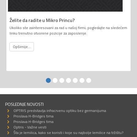
Želite da radite u Mikro Princu?
Ukoliko ste zainteresovani za rad u našoj firmi, pogledajte na sledećem
linku trenutno otvorene pozicije za zaposlenje.
Opširnije...
POSLEDNJE NOVOSTI
OPTRIS predstavlja infracrvenu optiku bez germanijuma
Proslava H-Bridges tima
Proslava H-Bridges tima
Optris - Važne vesti
Šta je lemilica, kako se koristi i koje su najbolje lemilice na tržištu?