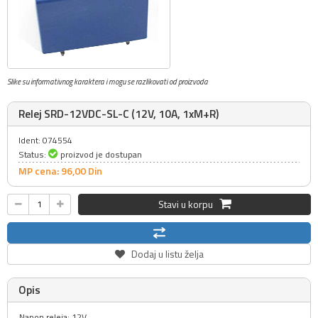
Slike su informativnog karaktera i mogu se razlikovati od proizvoda
Relej SRD-12VDC-SL-C (12V, 10A, 1xM+R)
Ident: 074554
Status:
proizvod je dostupan
MP cena: 96,
00
Din
Stavi u korpu
Dodaj u listu želja
Opis
Napon releja: 12V