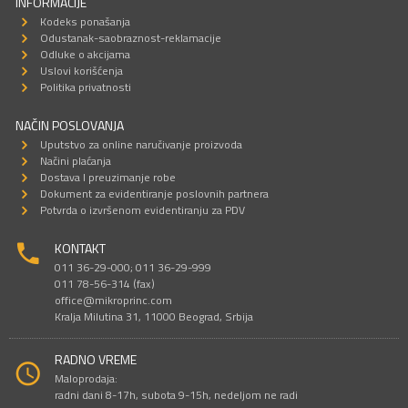
INFORMACIJE
Kodeks ponašanja
Odustanak-saobraznost-reklamacije
Odluke o akcijama
Uslovi korišćenja
Politika privatnosti
NAČIN POSLOVANJA
Uputstvo za online naručivanje proizvoda
Načini plaćanja
Dostava I preuzimanje robe
Dokument za evidentiranje poslovnih partnera
Potvrda o izvršenom evidentiranju za PDV
KONTAKT
011 36-29-000; 011 36-29-999
011 78-56-314 (fax)
office@mikroprinc.com
Kralja Milutina 31, 11000 Beograd, Srbija
RADNO VREME
Maloprodaja:
radni dani 8-17h, subota 9-15h, nedeljom ne radi