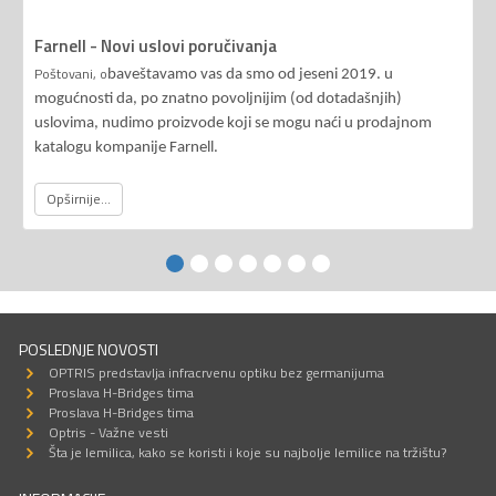
Farnell - Novi uslovi poručivanja
Poštovani, o
baveštavamo vas da smo od jeseni 2019. u
mogućnosti da, po znatno povoljnijim (od dotadašnjih)
uslovima, nudimo proizvode koji se mogu naći u prodajnom
katalogu kompanije Farnell.
Opširnije...
POSLEDNJE NOVOSTI
OPTRIS predstavlja infracrvenu optiku bez germanijuma
Proslava H-Bridges tima
Proslava H-Bridges tima
Optris - Važne vesti
Šta je lemilica, kako se koristi i koje su najbolje lemilice na tržištu?