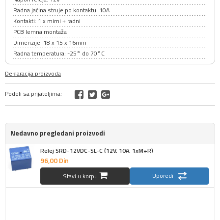
Radna jačina struje po kontaktu: 10A
Kontakti: 1 x mirni + radni
PCB lemna montaža
Dimenzije: 18 x 15 x 16mm
Radna temperatura: -25° do 70°C
Deklaracija proizvoda
Podeli sa prijateljima:
Nedavno pregledani proizvodi
Relej SRD-12VDC-SL-C (12V, 10A, 1xM+R)
96,
00
Din
Uporedi
Stavi u korpu