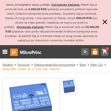
Uslovi za besplatno slanje pošiljki:
Gotovinsko plaćanje:
Paketi čija je
vrednost veća od
4.000,00 RSD
(plaćanje pouzećem prilikom isporuke
robe), troškove transporta snosi prodavac. Za pakete čija je vrednost
manja od ovog iznosa, cena isporuke je fiksna i iznosi
600,00 RSD
bez
obzira na masu paketa i naplaćuje se kupcu po prijemu
pošiljke.
Virmansko plaćanje:
Paketi čija je vrednost veća od
20.000,00
RSD
(plaćanje robe preko računa/virmanski) troškove transporta snosi
prodavac. Za pakete čija je vrednost manja od ovog iznosa, isporuka se
naplaćuje po redovnom cenovniku kurirske službe.
0
shopping_cart
https
Početna
Proizvodi
Elektromehaničke komponente
Relej
Relej 12V
Relej SRD-12VDC-SL-C (12V, 10A, 1xM+R)