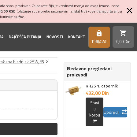
ta snosi prodavac. Za pakete čija je vrednost manja od ovog iznosa, cena
00,00 RSD
(plaćanje robe preko računa/virmanski) troškove transporta snosi
kurirske službe.
shopping_cart
https
MA
NAJČEŠĆA PITANJA
NOVOSTI
KONTAKT
PRIJAVA
0,
00
Din
tažu na hladnjak 25W, 5%
Nedavno pregledani
proizvodi
RH25 1, otpornik
432,
00
Din
Stavi
u
Uporedi
korpu