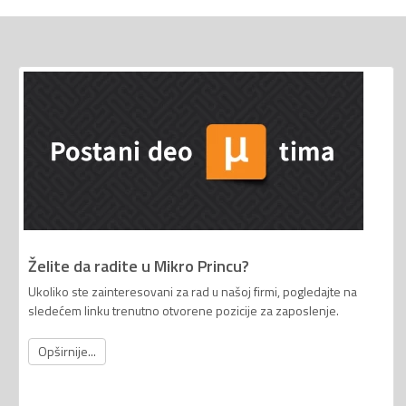
Želite da radite u Mikro Princu?
Ukoliko ste zainteresovani za rad u našoj firmi, pogledajte na
sledećem linku trenutno otvorene pozicije za zaposlenje.
Opširnije...