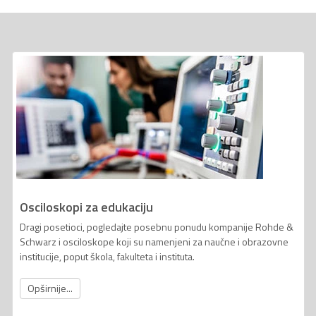
Osciloskopi za edukaciju
Dragi posetioci, pogledajte posebnu ponudu kompanije Rohde &
Schwarz i osciloskope koji su namenjeni za naučne i obrazovne
institucije, poput škola, fakulteta i instituta.
Opširnije...