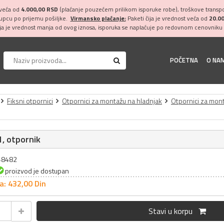
 veća od
4.000,00 RSD
(plaćanje pouzećem prilikom isporuke robe), troškove transpor
kupcu po prijemu pošiljke.
Virmansko plaćanje:
Paketi čija je vrednost veća od
20.0
ija je vrednost manja od ovog iznosa, isporuka se naplaćuje po redovnom cenovniku 
POČETNA
O NA
Fiksni otpornici
Otpornici za montažu na hladnjak
Otpornici za mon
, otpornik
048482
proizvod je dostupan
a: 432,
00
Din
Stavi u korpu