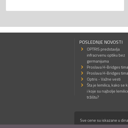
POSLEDNJE NOVOSTI
OPTRIS predstavlja
infracrvenu optiku bez
germanijuma
Proslava H-Bridges tim
Proslava H-Bridges tim
Optris - Važne vesti
Šta je lemilica, kako se k
i koje su najbolje lemilic
tržištu?
Sve cene su iskazane u dina
© Mikro Princ 1999 - 2026. 