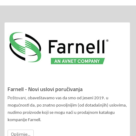
Farnell - Novi uslovi poručivanja
Poštovani, o
baveštavamo vas da smo od jeseni 2019. u
mogućnosti da, po znatno povoljnijim (od dotadašnjih) uslovima,
nudimo proizvode koji se mogu naći u prodajnom katalogu
kompanije Farnell.
Opširnije...