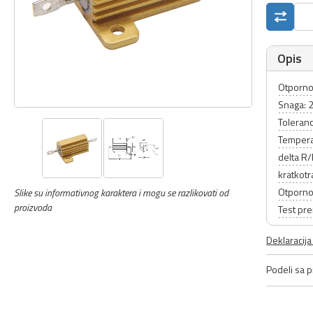
Opis
Otporno
Snaga:
Toleranc
Tempera
delta R
kratkot
Otporno
Slike su informativnog karaktera i mogu se razlikovati od
proizvoda
Test pr
Deklaracij
Podeli sa pr