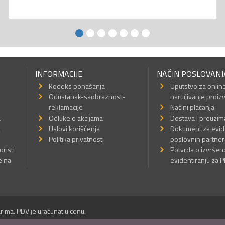
INFORMACIJE
NAČIN POSLOVANJ
Kodeks ponašanja
Uputstvo za onlin
Odustanak-saobraznost-
naručivanje proiz
reklamacije
Načini plaćanja
a
Odluke o akcijama
Dostava I preuzim
a
Uslovi korišćenja
Dokument za evid
Politika privatnosti
poslovnih partner
oristi
Potvrda o izvrše
e na
evidentiranju za 
rima. PDV je uračunat u cenu.
Sva prava su zadržana.