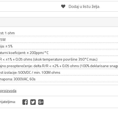
Dodaj u listu želja
st: 1 ohm
 25W
ija: ± 5%
turni koeficijent: ± 200ppm/°C
/R < ±1% + 0.05 ohms (skok temperature površine 350°C max.)
rajno preopterećenje: delta R/R < ±2% + 0.05 ohms (100% deklarisane snag
st izolacije: 500VDC / min. 100M ohms
enapona: 3000VAC, 60s
a proizvoda
ijateljima: