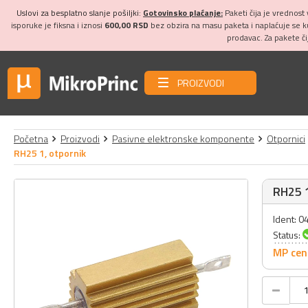
Uslovi za besplatno slanje pošiljki:
Gotovinsko plaćanje:
Paketi čija je vrednost
isporuke je fiksna i iznosi
600,00 RSD
bez obzira na masu paketa i naplaćuje se 
prodavac. Za pakete č
PROIZVODI
Početna
Proizvodi
Pasivne elektronske komponente
Otpornici
RH25 1, otpornik
RH25 1
Ident: 
Status:
MP cen