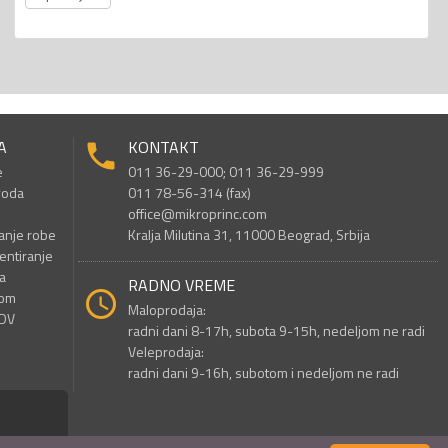
A
KONTAKT
e
011 36-29-000; 011 36-29-999
voda
011 78-56-314 (fax)
office@mikroprinc.com
anje robe
Kralja Milutina 31, 11000 Beograd, Srbija
entiranje
a
RADNO VREME
nom
Maloprodaja:
PDV
radni dani 8-17h, subota 9-15h, nedeljom ne radi
Veleprodaja:
radni dani 9-16h, subotom i nedeljom ne radi