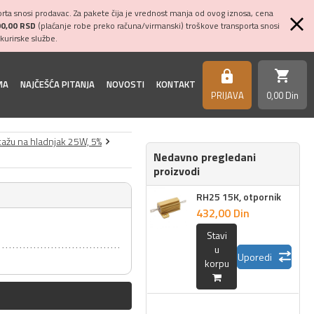
ta snosi prodavac. Za pakete čija je vrednost manja od ovog iznosa, cena
00,00 RSD
(plaćanje robe preko računa/virmanski) troškove transporta snosi
kurirske službe.
shopping_cart
https
MA
NAJČEŠĆA PITANJA
NOVOSTI
KONTAKT
PRIJAVA
0,
00
Din
tažu na hladnjak 25W, 5%
Nedavno pregledani
proizvodi
RH25 15K, otpornik
432,
00
Din
Stavi
u
Uporedi
korpu