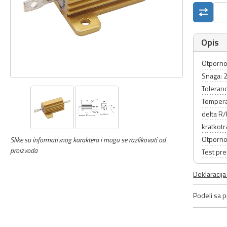
Opis
Otporno
Snaga:
Toleranc
Tempera
delta R
kratkot
Otporno
Slike su informativnog karaktera i mogu se razlikovati od
proizvoda
Test pr
Deklaracij
Podeli sa pr