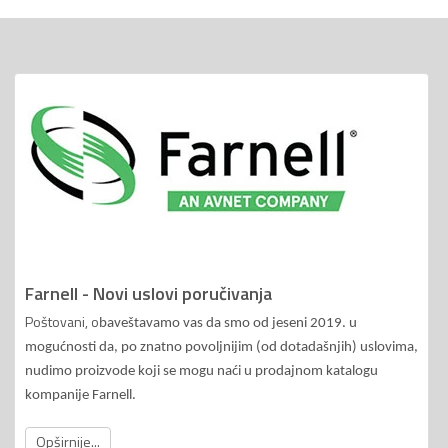
Farnell - Novi uslovi poručivanja
Poštovani, o
baveštavamo vas da smo od jeseni 2019. u
mogućnosti da, po znatno povoljnijim (od dotadašnjih) uslovima,
nudimo proizvode koji se mogu naći u prodajnom katalogu
kompanije Farnell.
Opširnije...