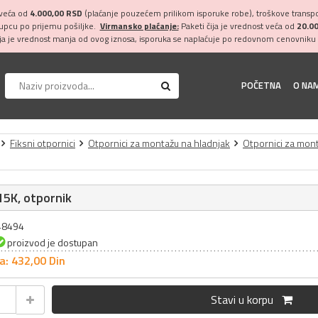
 veća od
4.000,00 RSD
(plaćanje pouzećem prilikom isporuke robe), troškove transpor
kupcu po prijemu pošiljke.
Virmansko plaćanje:
Paketi čija je vrednost veća od
20.0
ija je vrednost manja od ovog iznosa, isporuka se naplaćuje po redovnom cenovniku 
POČETNA
O NA
Fiksni otpornici
Otpornici za montažu na hladnjak
Otpornici za mon
5K, otpornik
048494
proizvod je dostupan
a: 432,
00
Din
Stavi u korpu