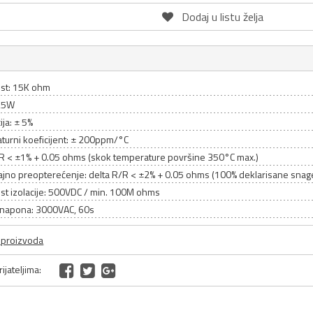
Dodaj u listu želja
st: 15K ohm
 25W
ija: ± 5%
turni koeficijent: ± 200ppm/°C
/R < ±1% + 0.05 ohms (skok temperature površine 350°C max.)
rajno preopterećenje: delta R/R < ±2% + 0.05 ohms (100% deklarisane snag
st izolacije: 500VDC / min. 100M ohms
enapona: 3000VAC, 60s
a proizvoda
ijateljima: