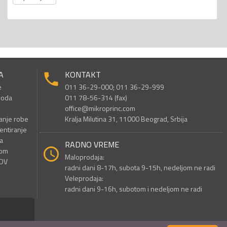
A
KONTAKT
e
011 36-29-000; 011 36-29-999
voda
011 78-56-314 (fax)
office@mikroprinc.com
anje robe
Kralja Milutina 31, 11000 Beograd, Srbija
entiranje
a
RADNO VREME
nom
Maloprodaja:
PDV
radni dani 8-17h, subota 9-15h, nedeljom ne radi
Veleprodaja:
radni dani 9-16h, subotom i nedeljom ne radi