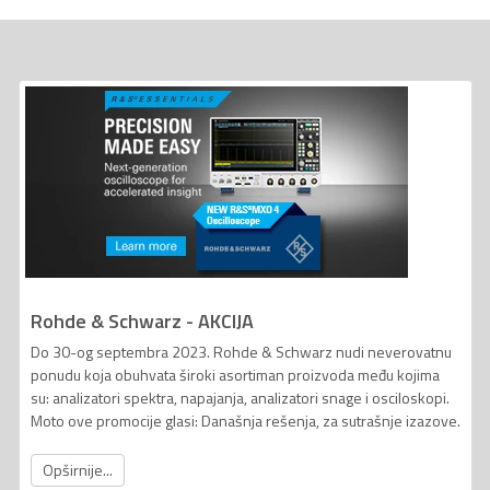
Rohde & Schwarz - AKCIJA
Do 30-og septembra 2023. Rohde & Schwarz nudi neverovatnu
ponudu koja obuhvata široki asortiman proizvoda među kojima
su: analizatori spektra, napajanja, analizatori snage i osciloskopi.
Moto ove promocije glasi: Današnja rešenja, za sutrašnje izazove.
Opširnije...