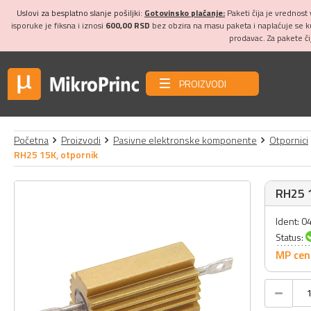
Uslovi za besplatno slanje pošiljki:
Gotovinsko plaćanje:
Paketi čija je vrednost
isporuke je fiksna i iznosi
600,00 RSD
bez obzira na masu paketa i naplaćuje se 
prodavac. Za pakete č
PROIZVODI
Početna
Proizvodi
Pasivne elektronske komponente
Otpornici
RH25 15K, otpornik
RH25 1
Ident: 
Status:
MP cen