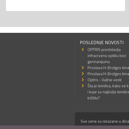
POSLEDNJE NOVOSTI
OPTRIS predstavlja
infracrvenu optiku bez
germanijuma
Proslava H-Bridges tim
Proslava H-Bridges tim
Optris - Važne vesti
Šta je lemilica, kako se k
i koje su najbolje lemilic
tržištu?
Sve cene su iskazane u dina
© Mikro Princ 1999 - 2026. 