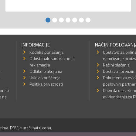
INFORMACIJE
NAČIN POSLOVANJ
Kodeks ponašanja
Uputstvo za onlin
Odustanak-saobraznost-
naručivanje proiz
reklamacije
Načini plaćanja
a
Odluke o akcijama
Dostava I preuzim
a
Uslovi korišćenja
Dokument za evid
Politika privatnosti
poslovnih partner
oristi
Potvrda o izvrše
e na
evidentiranju za 
rima. PDV je uračunat u cenu.
Sva prava su zadržana.