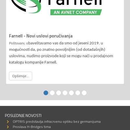
Farnell - Novi uslovi poručivanja
Poštovani, o
baveštavamo vas da smo od jeseni 2019. u
mogućnosti da, po znatno povoljnijim (od dotadašnjih)
uslovima, nudimo proizvode koji se mogu naći u prodajnom
katalogu kompanije Farnell.
Opširnije...
POSLEDNJE NOVOSTI
OPTRIS predstavlja infracrvenu optiku bez germanijuma
Proslava H-Bridges tima