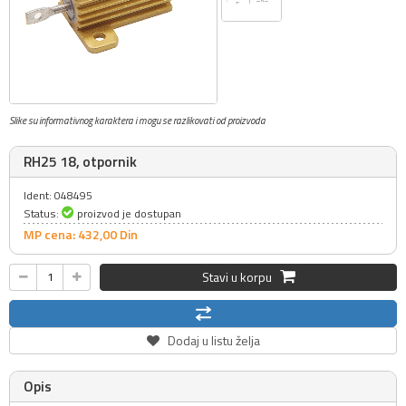
Slike su informativnog karaktera i mogu se razlikovati od proizvoda
RH25 18, otpornik
Ident: 048495
Status:
proizvod je dostupan
MP cena: 432,
00
Din
Stavi u korpu
Dodaj u listu želja
Opis