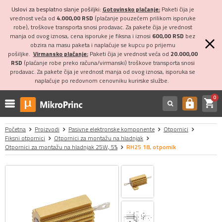
Uslovi za besplatno slanje pošiljki:
Gotovinsko plaćanje:
Paketi čija je
vrednost veća od
4.000,00 RSD
(plaćanje pouzećem prilikom isporuke
robe), troškove transporta snosi prodavac. Za pakete čija je vrednost
manja od ovog iznosa, cena isporuke je fiksna i iznosi
600,00 RSD
bez
obzira na masu paketa i naplaćuje se kupcu po prijemu
pošiljke.
Virmansko plaćanje:
Paketi čija je vrednost veća od
20.000,00
RSD
(plaćanje robe preko računa/virmanski) troškove transporta snosi
prodavac. Za pakete čija je vrednost manja od ovog iznosa, isporuka se
naplaćuje po redovnom cenovniku kurirske službe.
0
shopping_cart
https
Početna
Proizvodi
Pasivne elektronske komponente
Otpornici
Fiksni otpornici
Otpornici za montažu na hladnjak
Otpornici za montažu na hladnjak 25W, 5%
RH25 18, otpornik