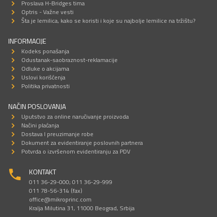
Proslava H-Bridges tima
Optris - Važne vesti
Šta je lemilica, kako se koristi i koje su najbolje lemilice na tržištu?
INFORMACIJE
Kodeks ponašanja
Odustanak-saobraznost-reklamacije
Odluke o akcijama
Uslovi korišćenja
Politika privatnosti
NAČIN POSLOVANJA
Uputstvo za online naručivanje proizvoda
Načini plaćanja
Dostava I preuzimanje robe
Dokument za evidentiranje poslovnih partnera
Potvrda o izvršenom evidentiranju za PDV
KONTAKT
011 36-29-000; 011 36-29-999
011 78-56-314 (fax)
office@mikroprinc.com
Kralja Milutina 31, 11000 Beograd, Srbija