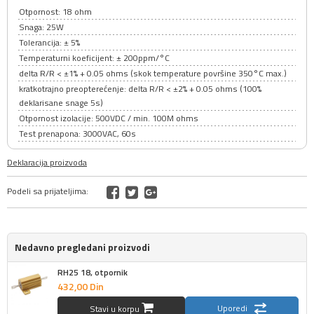
Otpornost: 18 ohm
Snaga: 25W
Tolerancija: ± 5%
Temperaturni koeficijent: ± 200ppm/°C
delta R/R < ±1% + 0.05 ohms (skok temperature površine 350°C max.)
kratkotrajno preopterećenje: delta R/R < ±2% + 0.05 ohms (100%
deklarisane snage 5s)
Otpornost izolacije: 500VDC / min. 100M ohms
Test prenapona: 3000VAC, 60s
Deklaracija proizvoda
Podeli sa prijateljima:
Nedavno pregledani proizvodi
RH25 18, otpornik
432,
00
Din
Uporedi
Stavi u korpu