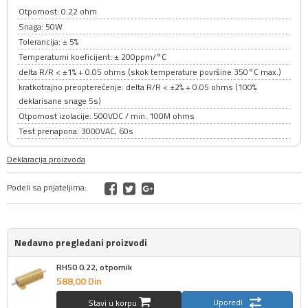
Otpornost: 0.22 ohm
Snaga: 50W
Tolerancija: ± 5%
Temperaturni koeficijent: ± 200ppm/°C
delta R/R < ±1% + 0.05 ohms (skok temperature površine 350°C max.)
kratkotrajno preopterećenje: delta R/R < ±2% + 0.05 ohms (100%
deklarisane snage 5s)
Otpornost izolacije: 500VDC / min. 100M ohms
Test prenapona: 3000VAC, 60s
Deklaracija proizvoda
Podeli sa prijateljima:
Nedavno pregledani proizvodi
RH50 0.22, otpornik
588,
00
Din
Uporedi
Stavi u korpu