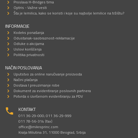
Proslava H-Bridges tima
Optris - Važne vesti
Šta je lemilica, kako se koristi i koje su najbolje lemilice na tržištu?
INFORMACIJE
Kodeks ponašanja
Odustanak-saobraznost-reklamacije
Odluke o akcijama
Uslovi korišćenja
Politika privatnosti
NAČIN POSLOVANJA
Uputstvo za online naručivanje proizvoda
Načini plaćanja
Dostava I preuzimanje robe
Dokument za evidentiranje poslovnih partnera
Potvrda o izvršenom evidentiranju za PDV
KONTAKT
011 36-29-000; 011 36-29-999
011 78-56-314 (fax)
office@mikroprinc.com
Kralja Milutina 31, 11000 Beograd, Srbija