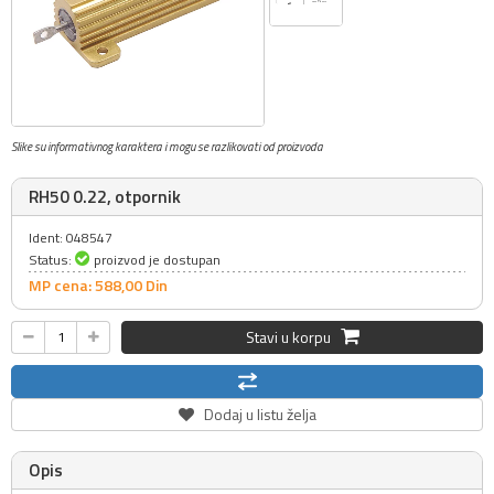
Slike su informativnog karaktera i mogu se razlikovati od proizvoda
RH50 0.22, otpornik
Ident: 048547
Status:
proizvod je dostupan
MP cena: 588,
00
Din
Stavi u korpu
Dodaj u listu želja
Opis