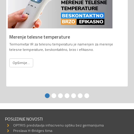
Merenje telesne temperature
Termometar IR za telesnu temperaturu je namenjen za merenje
telesne temperature, beskontaktno, brzo i efikasno.
Opširnije...
POSLEDNJE NOVOSTI
OPTRIS predstavlja infracrvenu optiku bez germanijuma
Proslava H-Bridges tima