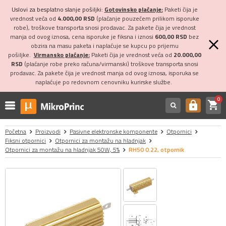
Uslovi za besplatno slanje pošiljki:
Gotovinsko plaćanje:
Paketi čija je
vrednost veća od
4.000,00 RSD
(plaćanje pouzećem prilikom isporuke
robe), troškove transporta snosi prodavac. Za pakete čija je vrednost
manja od ovog iznosa, cena isporuke je fiksna i iznosi
600,00 RSD
bez
obzira na masu paketa i naplaćuje se kupcu po prijemu
pošiljke.
Virmansko plaćanje:
Paketi čija je vrednost veća od
20.000,00
RSD
(plaćanje robe preko računa/virmanski) troškove transporta snosi
prodavac. Za pakete čija je vrednost manja od ovog iznosa, isporuka se
naplaćuje po redovnom cenovniku kurirske službe.
0
shopping_cart
https
Početna
Proizvodi
Pasivne elektronske komponente
Otpornici
Fiksni otpornici
Otpornici za montažu na hladnjak
Otpornici za montažu na hladnjak 50W, 5%
RH50 0.22, otpornik