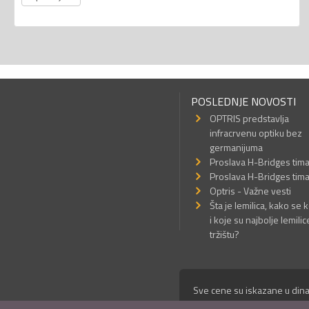
POSLEDNJE NOVOSTI
OPTRIS predstavlja
infracrvenu optiku bez
germanijuma
Proslava H-Bridges tim
Proslava H-Bridges tim
Optris - Važne vesti
Šta je lemilica, kako se k
i koje su najbolje lemilic
tržištu?
Sve cene su iskazane u dina
© Mikro Princ 1999 - 2026. 