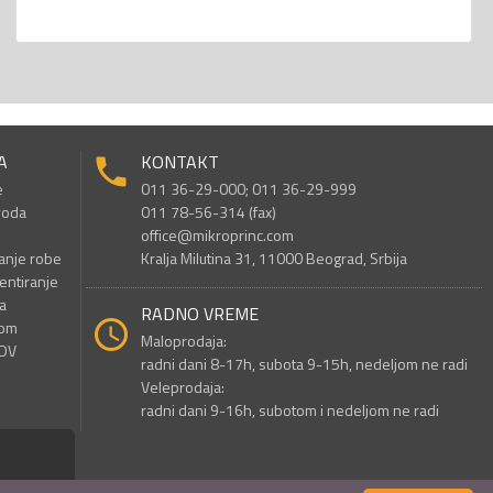
A
KONTAKT
e
011 36-29-000; 011 36-29-999
voda
011 78-56-314 (fax)
office@mikroprinc.com
anje robe
Kralja Milutina 31, 11000 Beograd, Srbija
entiranje
a
RADNO VREME
nom
Maloprodaja:
PDV
radni dani 8-17h, subota 9-15h, nedeljom ne radi
Veleprodaja:
radni dani 9-16h, subotom i nedeljom ne radi