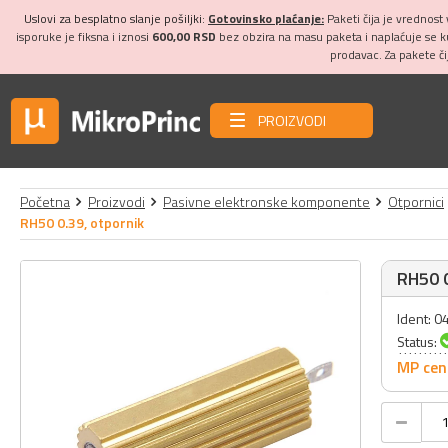
Uslovi za besplatno slanje pošiljki:
Gotovinsko plaćanje:
Paketi čija je vrednost
isporuke je fiksna i iznosi
600,00 RSD
bez obzira na masu paketa i naplaćuje se 
prodavac. Za pakete č
PROIZVODI
Početna
Proizvodi
Pasivne elektronske komponente
Otpornici
RH50 0.39, otpornik
RH50 0
Ident: 
Status:
MP cen