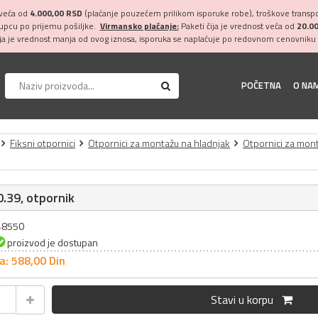
 veća od
4.000,00 RSD
(plaćanje pouzećem prilikom isporuke robe), troškove transpor
kupcu po prijemu pošiljke.
Virmansko plaćanje:
Paketi čija je vrednost veća od
20.0
ija je vrednost manja od ovog iznosa, isporuka se naplaćuje po redovnom cenovniku 
POČETNA
O NA
Fiksni otpornici
Otpornici za montažu na hladnjak
Otpornici za mon
.39, otpornik
048550
proizvod je dostupan
a: 588,
00
Din
Stavi u korpu