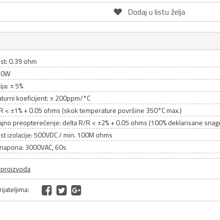
Dodaj u listu želja
st: 0.39 ohm
 50W
ija: ± 5%
turni koeficijent: ± 200ppm/°C
/R < ±1% + 0.05 ohms (skok temperature površine 350°C max.)
rajno preopterećenje: delta R/R < ±2% + 0.05 ohms (100% deklarisane snag
st izolacije: 500VDC / min. 100M ohms
enapona: 3000VAC, 60s
a proizvoda
ijateljima: