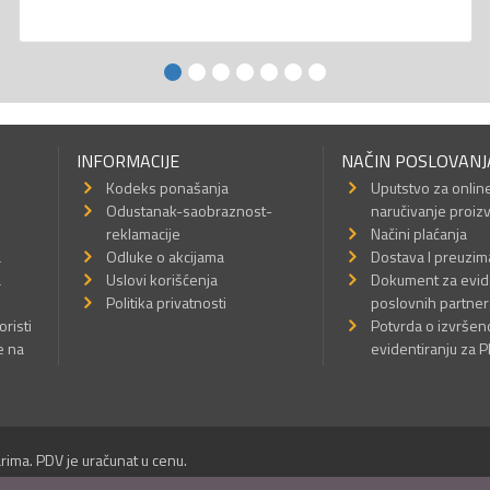
INFORMACIJE
NAČIN POSLOVANJ
Kodeks ponašanja
Uputstvo za onlin
Odustanak-saobraznost-
naručivanje proiz
reklamacije
Načini plaćanja
a
Odluke o akcijama
Dostava I preuzim
a
Uslovi korišćenja
Dokument za evid
Politika privatnosti
poslovnih partner
oristi
Potvrda o izvrše
e na
evidentiranju za 
rima. PDV je uračunat u cenu.
Sva prava su zadržana.