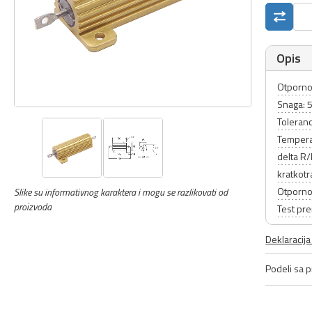
Opis
Otporno
Snaga:
Toleranc
Tempera
delta R
kratkot
Otporno
Slike su informativnog karaktera i mogu se razlikovati od
proizvoda
Test pr
Deklaracij
Podeli sa pr