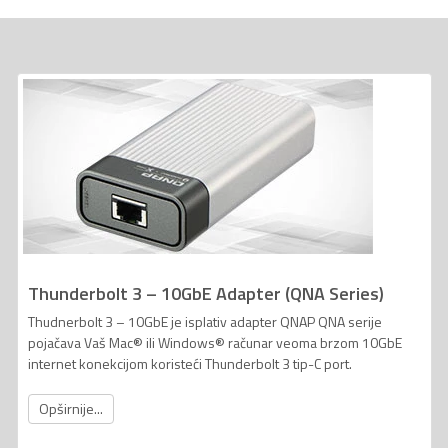
Thunderbolt 3 – 10GbE Adapter (QNA Series)
Thudnerbolt 3 – 10GbE je isplativ adapter QNAP QNA serije
pojačava Vaš Mac® ili Windows® računar veoma brzom 10GbE
internet konekcijom koristeći Thunderbolt 3 tip-C port.
Opširnije...