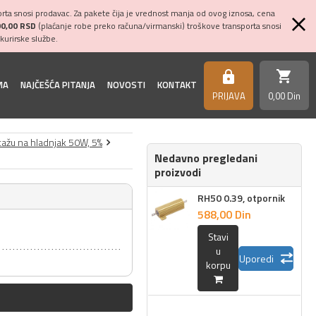
ta snosi prodavac. Za pakete čija je vrednost manja od ovog iznosa, cena
00,00 RSD
(plaćanje robe preko računa/virmanski) troškove transporta snosi
kurirske službe.
shopping_cart
https
MA
NAJČEŠĆA PITANJA
NOVOSTI
KONTAKT
PRIJAVA
0,
00
Din
tažu na hladnjak 50W, 5%
Nedavno pregledani
proizvodi
RH50 0.39, otpornik
588,
00
Din
Stavi
u
Uporedi
korpu