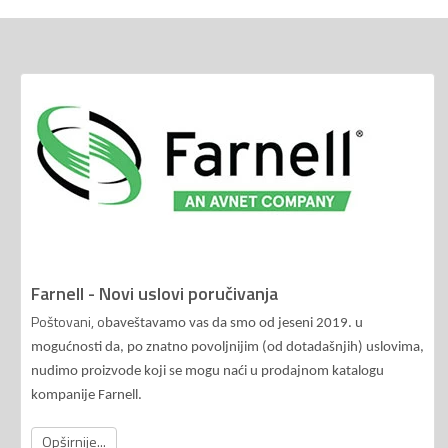
Farnell - Novi uslovi poručivanja
Poštovani, o
baveštavamo vas da smo od jeseni 2019. u
mogućnosti da, po znatno povoljnijim (od dotadašnjih) uslovima,
nudimo proizvode koji se mogu naći u prodajnom katalogu
kompanije Farnell.
Opširnije...