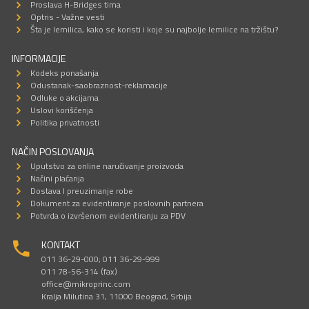
Proslava H-Bridges tima
Optris - Važne vesti
Šta je lemilica, kako se koristi i koje su najbolje lemilice na tržištu?
INFORMACIJE
Kodeks ponašanja
Odustanak-saobraznost-reklamacije
Odluke o akcijama
Uslovi korišćenja
Politika privatnosti
NAČIN POSLOVANJA
Uputstvo za online naručivanje proizvoda
Načini plaćanja
Dostava I preuzimanje robe
Dokument za evidentiranje poslovnih partnera
Potvrda o izvršenom evidentiranju za PDV
KONTAKT
011 36-29-000; 011 36-29-999
011 78-56-314 (fax)
office@mikroprinc.com
Kralja Milutina 31, 11000 Beograd, Srbija