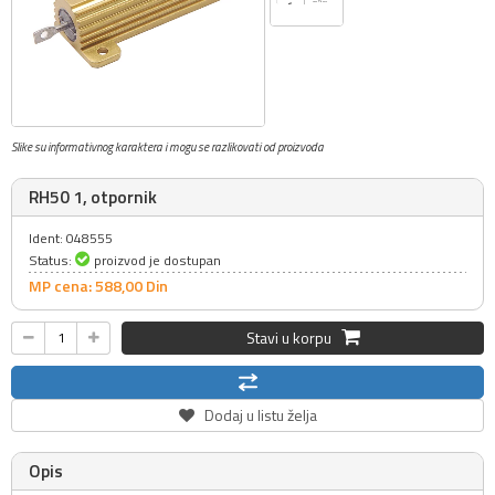
Slike su informativnog karaktera i mogu se razlikovati od proizvoda
RH50 1, otpornik
Ident: 048555
Status:
proizvod je dostupan
MP cena: 588,
00
Din
Stavi u korpu
Dodaj u listu želja
Opis