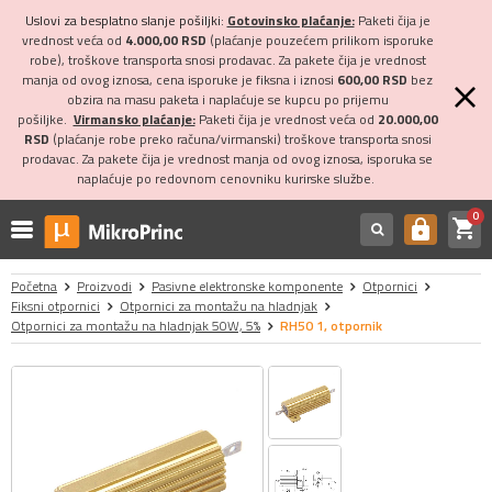
Uslovi za besplatno slanje pošiljki:
Gotovinsko plaćanje:
Paketi čija je
vrednost veća od
4.000,00 RSD
(plaćanje pouzećem prilikom isporuke
robe), troškove transporta snosi prodavac. Za pakete čija je vrednost
manja od ovog iznosa, cena isporuke je fiksna i iznosi
600,00 RSD
bez
obzira na masu paketa i naplaćuje se kupcu po prijemu
pošiljke.
Virmansko plaćanje:
Paketi čija je vrednost veća od
20.000,00
RSD
(plaćanje robe preko računa/virmanski) troškove transporta snosi
prodavac. Za pakete čija je vrednost manja od ovog iznosa, isporuka se
naplaćuje po redovnom cenovniku kurirske službe.
0
shopping_cart
https
Početna
Proizvodi
Pasivne elektronske komponente
Otpornici
Fiksni otpornici
Otpornici za montažu na hladnjak
Otpornici za montažu na hladnjak 50W, 5%
RH50 1, otpornik