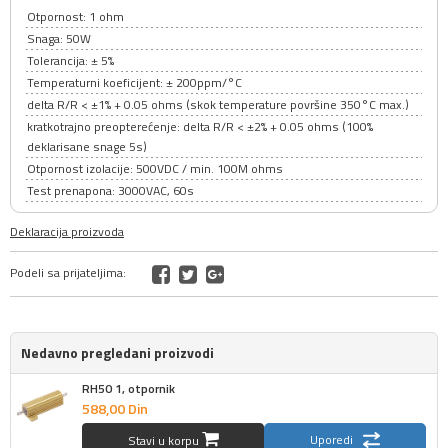
Otpornost: 1 ohm
Snaga: 50W
Tolerancija: ± 5%
Temperaturni koeficijent: ± 200ppm/°C
delta R/R < ±1% + 0.05 ohms (skok temperature površine 350°C max.)
kratkotrajno preopterećenje: delta R/R < ±2% + 0.05 ohms (100%
deklarisane snage 5s)
Otpornost izolacije: 500VDC / min. 100M ohms
Test prenapona: 3000VAC, 60s
Deklaracija proizvoda
Podeli sa prijateljima:
Nedavno pregledani proizvodi
RH50 1, otpornik
588,
00
Din
Uporedi
Stavi u korpu