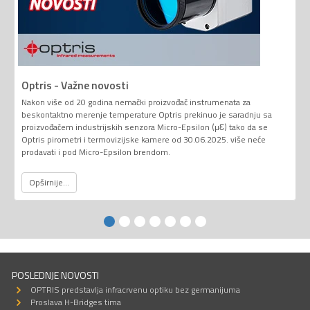
Optris - Važne novosti
Nakon više od 20 godina nemački proizvođač instrumenata za
beskontaktno merenje temperature Optris prekinuo je saradnju sa
proizvođačem industrijskih senzora Micro-Epsilon (µƐ) tako da se
Optris pirometri i termovizijske kamere od 30.06.2025. više neće
prodavati i pod Micro-Epsilon brendom.
Opširnije...
POSLEDNJE NOVOSTI
OPTRIS predstavlja infracrvenu optiku bez germanijuma
Proslava H-Bridges tima