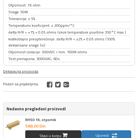
Otpornost: 1K ohm
Snaga: 50W
Tolerancija: ± 5%
Temperaturni koeficijent: ± 200ppm/°C
delta R/R < ±1% + 0.05 ohms (skok temperature površine 350°C max.)
kratkotrajno preopterećenje: delta R/R < ±2% + 0.05 ohms (100%
deklarisane snage 5s)
Otpornost izolacije: 500VDC / min. 100M ohms
Test prenapona: 3000VAC, 60s
Deklaracija proizvoda
Podeli sa prijateljima:
Nedavno pregledani proizvodi
RH50 1K, otpornik
588,
00
Din
Uporedi
Stavi u korpu