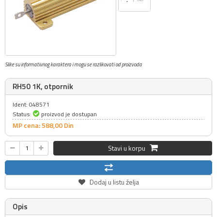
Slike su informativnog karaktera i mogu se razlikovati od proizvoda
RH50 1K, otpornik
Ident: 048571
Status:
proizvod je dostupan
MP cena: 588,
00
Din
Stavi u korpu
Dodaj u listu želja
Opis