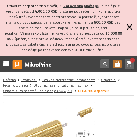
Uslovi za besplatno slanje pošiljki:
Gotovinsko plaćanje:
Paketi čija je
vrednost veća od
4.000,00 RSD
(plaćanje pouzećem prilikom isporuke
robe), troškove transporta snosi prodavac. Za pakete čija je vrednost
manja od ovog iznosa, cena isporuke je fiksna i iznosi
600,00 RSD
bez
obzira na masu paketa i naplaćuje se kupcu po prijemu
pošiljke.
Virmansko plaćanje:
Paketi čija je vrednost veća od
20.000,00
RSD
(plaćanje robe preko računa/virmanski) troškove transporta snosi
prodavac. Za pakete čija je vrednost manja od ovog iznosa, isporuka se
naplaćuje po redovnom cenovniku kurirske službe.
0
shopping_cart
https
Početna
Proizvodi
Pasivne elektronske komponente
Otpornici
Fiksni otpornici
Otpornici za montažu na hladnjak
Otpornici za montažu na hladnjak 50W, 5%
RH50 1K, otpornik