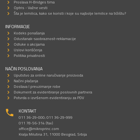
Proslava H-Bridges tima
Optris - Važne vesti
Šta je lemilica, kako se koristi i koje su najbolje lemilice na tržištu?
INFORMACIJE
Kodeks ponašanja
Odustanak-saobraznost-reklamacije
Odluke o akcijama
Uslovi korišćenja
Politika privatnosti
NAČIN POSLOVANJA
Uputstvo za online naručivanje proizvoda
Načini plaćanja
Dostava I preuzimanje robe
Dokument za evidentiranje poslovnih partnera
Potvrda o izvršenom evidentiranju za PDV
KONTAKT
011 36-29-000; 011 36-29-999
011 78-56-314 (fax)
office@mikroprinc.com
Kralja Milutina 31, 11000 Beograd, Srbija