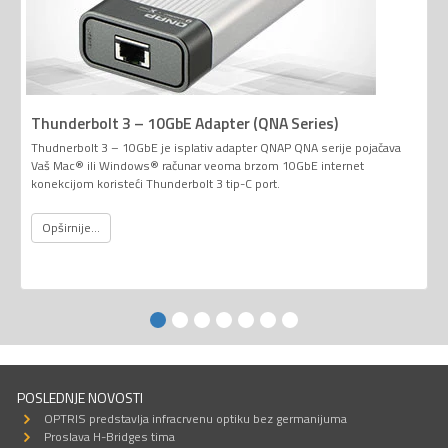
Thunderbolt 3 – 10GbE Adapter (QNA Series)
Thudnerbolt 3 – 10GbE je isplativ adapter QNAP QNA serije pojačava
Vaš Mac® ili Windows® računar veoma brzom 10GbE internet
konekcijom koristeći Thunderbolt 3 tip-C port.
Opširnije...
POSLEDNJE NOVOSTI
OPTRIS predstavlja infracrvenu optiku bez germanijuma
Proslava H-Bridges tima