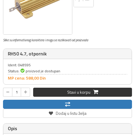
Slike su informativnog karaktera i mogu se razlikovati od proizvoda
RH50 4.7, otpornik
Ident: 048595
Status:
proizvod je dostupan
MP cena: 588,
00
Din
Stavi u korpu
Dodaj u listu želja
Opis