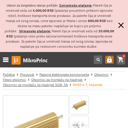
Uslovi za besplatno slanje pošiljki:
Gotovinsko plaćanje:
Paketi čija je
vrednost veća od
4.000,00 RSD
(plaćanje pouzećem prilikom isporuke
robe), troškove transporta snosi prodavac. Za pakete čija je vrednost
manja od ovog iznosa, cena isporuke je fiksna i iznosi
600,00 RSD
bez
obzira na masu paketa i naplaćuje se kupcu po prijemu
pošiljke.
Virmansko plaćanje:
Paketi čija je vrednost veća od
20.000,00
RSD
(plaćanje robe preko računa/virmanski) troškove transporta snosi
prodavac. Za pakete čija je vrednost manja od ovog iznosa, isporuka se
naplaćuje po redovnom cenovniku kurirske službe.
0
shopping_cart
https
Početna
Proizvodi
Pasivne elektronske komponente
Otpornici
Fiksni otpornici
Otpornici za montažu na hladnjak
Otpornici za montažu na hladnjak 50W, 5%
RH50 4.7, otpornik