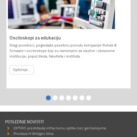
Osciloskopi za edukaciju
Dragi posetioci, pogledajte posebnu ponudu kompanije Rohde &
Schwarz i osciloskope koji su namenjeni za naučne i obrazovne
institucije, poput škola, fakulteta i instituta.
Opširnije...
POSLEDNJE NOVOSTI
OPTRIS predstavlja infracrvenu optiku bez germanijuma
Proslava H-Bridges tima