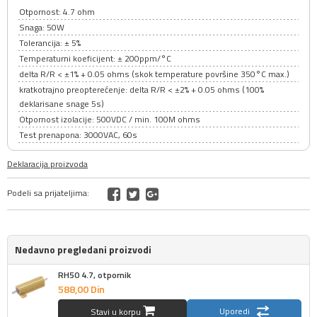
Otpornost: 4.7 ohm
Snaga: 50W
Tolerancija: ± 5%
Temperaturni koeficijent: ± 200ppm/°C
delta R/R < ±1% + 0.05 ohms (skok temperature površine 350°C max.)
kratkotrajno preopterećenje: delta R/R < ±2% + 0.05 ohms (100%
deklarisane snage 5s)
Otpornost izolacije: 500VDC / min. 100M ohms
Test prenapona: 3000VAC, 60s
Deklaracija proizvoda
Podeli sa prijateljima:
Nedavno pregledani proizvodi
RH50 4.7, otpornik
588,
00
Din
Uporedi
Stavi u korpu