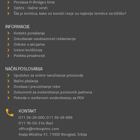
Proslava H-Bridges tima
Optris - Važne vesti
Šta je lemilica, kako se koristi i koje su najbolje lemilice na tržištu?
INFORMACIJE
Kodeks ponašanja
Odustanak-saobraznost-reklamacije
Odluke o akcijama
Uslovi korišćenja
Politika privatnosti
NAČIN POSLOVANJA
Uputstvo za online naručivanje proizvoda
Načini plaćanja
Dostava I preuzimanje robe
Dokument za evidentiranje poslovnih partnera
Potvrda o izvršenom evidentiranju za PDV
KONTAKT
011 36-29-000; 011 36-29-999
011 78-56-314 (fax)
office@mikroprinc.com
Kralja Milutina 31, 11000 Beograd, Srbija