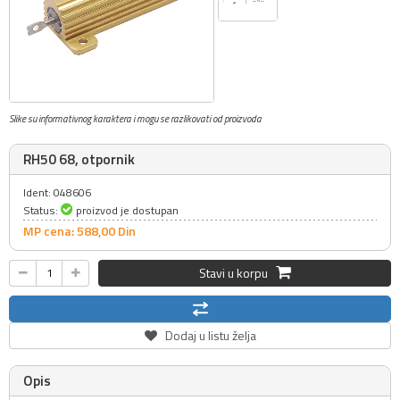
Slike su informativnog karaktera i mogu se razlikovati od proizvoda
RH50 68, otpornik
Ident: 048606
Status:
proizvod je dostupan
MP cena: 588,
00
Din
Stavi u korpu
Dodaj u listu želja
Opis