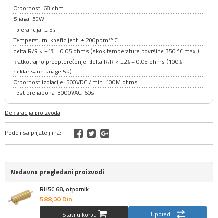
Otpornost: 68 ohm
Snaga: 50W
Tolerancija: ± 5%
Temperaturni koeficijent: ± 200ppm/°C
delta R/R < ±1% + 0.05 ohms (skok temperature površine 350°C max.)
kratkotrajno preopterećenje: delta R/R < ±2% + 0.05 ohms (100%
deklarisane snage 5s)
Otpornost izolacije: 500VDC / min. 100M ohms
Test prenapona: 3000VAC, 60s
Deklaracija proizvoda
Podeli sa prijateljima:
Nedavno pregledani proizvodi
RH50 68, otpornik
588,
00
Din
Uporedi
Stavi u korpu