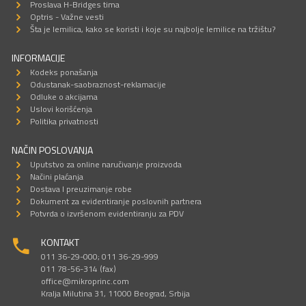
Proslava H-Bridges tima
Optris - Važne vesti
Šta je lemilica, kako se koristi i koje su najbolje lemilice na tržištu?
INFORMACIJE
Kodeks ponašanja
Odustanak-saobraznost-reklamacije
Odluke o akcijama
Uslovi korišćenja
Politika privatnosti
NAČIN POSLOVANJA
Uputstvo za online naručivanje proizvoda
Načini plaćanja
Dostava I preuzimanje robe
Dokument za evidentiranje poslovnih partnera
Potvrda o izvršenom evidentiranju za PDV
KONTAKT
011 36-29-000; 011 36-29-999
011 78-56-314 (fax)
office@mikroprinc.com
Kralja Milutina 31, 11000 Beograd, Srbija