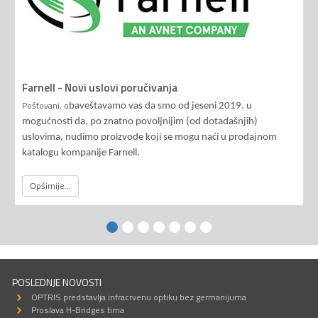
Farnell - Novi uslovi poručivanja
Poštovani, o
baveštavamo vas da smo od jeseni 2019. u
mogućnosti da, po znatno povoljnijim (od dotadašnjih)
uslovima, nudimo proizvode koji se mogu naći u prodajnom
katalogu kompanije Farnell.
Opširnije...
POSLEDNJE NOVOSTI
OPTRIS predstavlja infracrvenu optiku bez germanijuma
Proslava H-Bridges tima