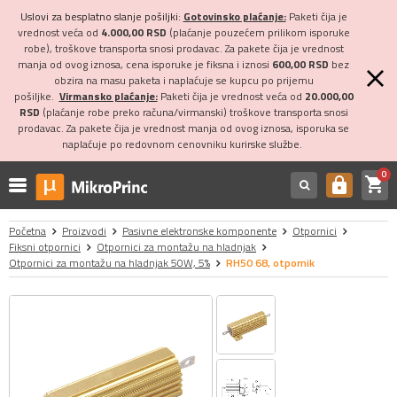
Uslovi za besplatno slanje pošiljki:
Gotovinsko plaćanje:
Paketi čija je
vrednost veća od
4.000,00 RSD
(plaćanje pouzećem prilikom isporuke
robe), troškove transporta snosi prodavac. Za pakete čija je vrednost
manja od ovog iznosa, cena isporuke je fiksna i iznosi
600,00 RSD
bez
obzira na masu paketa i naplaćuje se kupcu po prijemu
pošiljke.
Virmansko plaćanje:
Paketi čija je vrednost veća od
20.000,00
RSD
(plaćanje robe preko računa/virmanski) troškove transporta snosi
prodavac. Za pakete čija je vrednost manja od ovog iznosa, isporuka se
naplaćuje po redovnom cenovniku kurirske službe.
0
shopping_cart
https
Početna
Proizvodi
Pasivne elektronske komponente
Otpornici
Fiksni otpornici
Otpornici za montažu na hladnjak
Otpornici za montažu na hladnjak 50W, 5%
RH50 68, otpornik